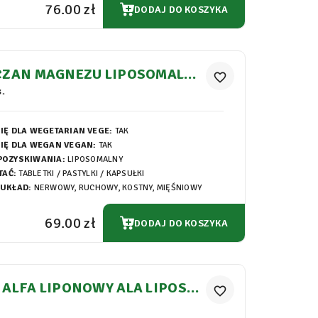
76.00 zł
DODAJ DO KOSZYKA
CZAN MAGNEZU LIPOSOMALNY
favorite_border
UŁKI 650MG
.
IĘ DLA WEGETARIAN VEGE:
TAK
IĘ DLA WEGAN VEGAN:
TAK
POZYSKIWANIA:
LIPOSOMALNY
TAĆ:
TABLETKI / PASTYLKI / KAPSUŁKI
 UKŁAD:
NERWOWY, RUCHOWY, KOSTNY, MIĘŚNIOWY
69.00 zł
DODAJ DO KOSZYKA
ALFA LIPONOWY ALA LIPOSO
favorite_border
Y KAPSUŁKI 290MG