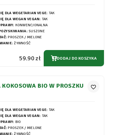
IĘ DLA WEGETARIAN VEGE:
TAK
IĘ DLA WEGAN VEGAN:
TAK
UPRAWY:
KONWENCJONALNA
POZYSKIWANIA:
SUSZONE
TAĆ:
PROSZEK / MIELONE
WANIE:
ŻYWNOŚĆ
59.90 zł
DODAJ DO KOSZYKA
 KOKOSOWA BIO W PROSZKU
favorite_border
IĘ DLA WEGETARIAN VEGE:
TAK
IĘ DLA WEGAN VEGAN:
TAK
UPRAWY:
BIO
TAĆ:
PROSZEK / MIELONE
WANIE:
ŻYWNOŚĆ