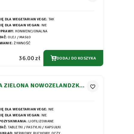
IĘ DLA WEGETARIAN VEGE:
TAK
IĘ DLA WEGAN VEGAN:
NIE
UPRAWY:
KONWENCJONALNA
TAĆ:
OLEJ / MASŁO
WANIE:
ŻYWNOŚĆ
36.00 zł
DODAJ DO KOSZYKA
A ZIELONA NOWOZELANDZKA
favorite_border
UŁKI 600MG
IĘ DLA WEGETARIAN VEGE:
NIE
IĘ DLA WEGAN VEGAN:
NIE
POZYSKIWANIA:
LIOFILIZOWANE
TAĆ:
TABLETKI / PASTYLKI / KAPSUŁKI
 UKŁAD:
NERWOWY, RUCHOWY, OCZY