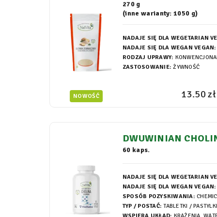
OPORNA KETO
270 g
(inne warianty: 1050 g)
NADAJE SIĘ DLA WEGETARIAN V
NADAJE SIĘ DLA WEGAN VEGAN:
RODZAJ UPRAWY:
KONWENCJONA
ZASTOSOWANIE:
ŻYWNOŚĆ
13.50 zł
NOWOŚĆ
DWUWINIAN CHOLIN
(+) BITARTRATE) KA
60 kaps.
NADAJE SIĘ DLA WEGETARIAN V
NADAJE SIĘ DLA WEGAN VEGAN:
SPOSÓB POZYSKIWANIA:
CHEMI
TYP / POSTAĆ:
TABLETKI / PASTYLK
WSPIERA UKŁAD:
KRĄŻENIA, WĄT