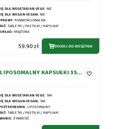
IĘ DLA WEGETARIAN VEGE:
NIE
IĘ DLA WEGAN VEGAN:
NIE
UPRAWY:
KONWENCJONALNA
TAĆ:
TABLETKI / PASTYLKI / KAPSUŁKI
 UKŁAD:
KRĄŻENIA
59.90 zł
DODAJ DO KOSZYKA
LIPOSOMALNY KAPSUŁKI 358
favorite_border
IĘ DLA WEGETARIAN VEGE:
TAK
IĘ DLA WEGAN VEGAN:
TAK
POZYSKIWANIA:
LIPOSOMALNY
TAĆ:
TABLETKI / PASTYLKI / KAPSUŁKI
WANIE:
ŻYWNOŚĆ