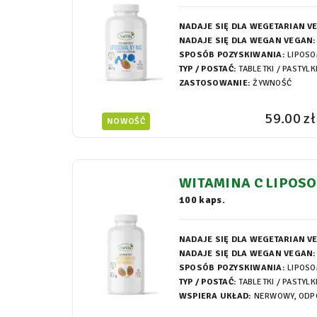
NADAJE SIĘ DLA WEGETARIAN V
NADAJE SIĘ DLA WEGAN VEGAN:
SPOSÓB POZYSKIWANIA:
LIPOS
TYP / POSTAĆ:
TABLETKI / PASTYLK
ZASTOSOWANIE:
ŻYWNOŚĆ
59.00 zł
NOWOŚĆ
WITAMINA C LIPOS
KI 715MG
100 kaps.
NADAJE SIĘ DLA WEGETARIAN V
NADAJE SIĘ DLA WEGAN VEGAN:
SPOSÓB POZYSKIWANIA:
LIPOS
TYP / POSTAĆ:
TABLETKI / PASTYLK
WSPIERA UKŁAD:
NERWOWY, ODP