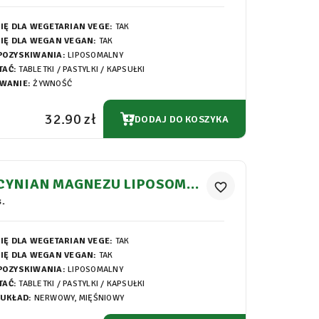
IĘ DLA WEGETARIAN VEGE:
TAK
IĘ DLA WEGAN VEGAN:
TAK
POZYSKIWANIA:
LIPOSOMALNY
TAĆ:
TABLETKI / PASTYLKI / KAPSUŁKI
WANIE:
ŻYWNOŚĆ
32.90 zł
DODAJ DO KOSZYKA
ICYNIAN MAGNEZU LIPOSOMAL
favorite_border
PSUŁKI 700MG
.
IĘ DLA WEGETARIAN VEGE:
TAK
IĘ DLA WEGAN VEGAN:
TAK
POZYSKIWANIA:
LIPOSOMALNY
TAĆ:
TABLETKI / PASTYLKI / KAPSUŁKI
 UKŁAD:
NERWOWY, MIĘŚNIOWY