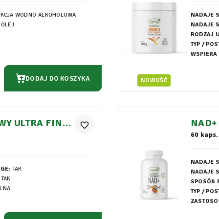
AKCJA WODNO-ALKOHOLOWA
NADAJE S
 OLEJ
NADAJE S
RODZAJ 
TYP / POS
WSPIERA
DODAJ DO KOSZYKA
NOWOŚĆ
Y ULTRA FINE
NAD+ 
favorite_border
MG
60 kaps.
NADAJE S
EGE:
TAK
NADAJE S
TAK
SPOSÓB 
LNA
TYP / POS
ZASTOSO