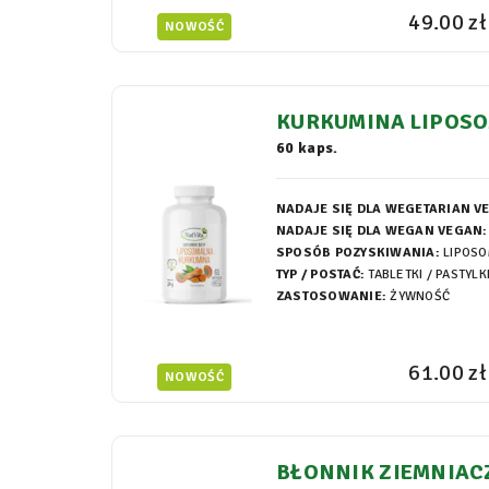
49.00 zł
NOWOŚĆ
KURKUMINA LIPOS
KI 400MG
60 kaps.
NADAJE SIĘ DLA WEGETARIAN V
NADAJE SIĘ DLA WEGAN VEGAN:
SPOSÓB POZYSKIWANIA:
LIPOS
TYP / POSTAĆ:
TABLETKI / PASTYLK
ZASTOSOWANIE:
ŻYWNOŚĆ
61.00 zł
NOWOŚĆ
BŁONNIK ZIEMNIAC