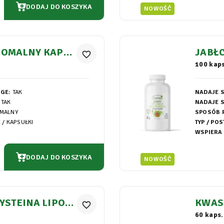
DODAJ DO KOSZYKA
NOWOŚĆ
SOMALNY KAPSU
JABŁ
favorite_border
KAPS
100 kaps
EGE:
TAK
NADAJE S
TAK
NADAJE S
OMALNY
SPOSÓB 
I / KAPSUŁKI
TYP / POS
WSPIERA
DODAJ DO KOSZYKA
NOWOŚĆ
YSTEINA LIPOS
KWAS 
favorite_border
645MG
MALN
60 kaps.