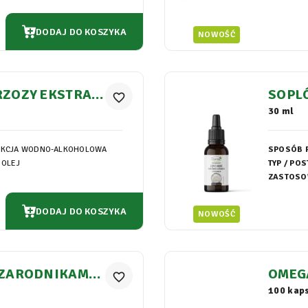
DODAJ DO KOSZYKA
NOWOŚĆ
RZOZY EKSTRAK
SOPL
favorite_border
H
GLIC
30 ml
AKCJA WODNO-ALKOHOLOWA
SPOSÓB 
 OLEJ
TYP / POS
ZASTOSO
DODAJ DO KOSZYKA
NOWOŚĆ
 ZARODNIKAMI
OMEGA
favorite_border
ŁKI S
100 kaps