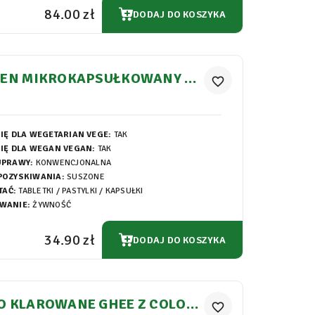
84.00 zł
DODAJ DO KOSZYKA
PEN MIKROKAPSUŁKOWANY KA
favorite_border
I 320MG
IĘ DLA WEGETARIAN VEGE:
TAK
IĘ DLA WEGAN VEGAN:
TAK
UPRAWY:
KONWENCJONALNA
POZYSKIWANIA:
SUSZONE
TAĆ:
TABLETKI / PASTYLKI / KAPSUŁKI
WANIE:
ŻYWNOŚĆ
34.90 zł
DODAJ DO KOSZYKA
O KLAROWANE GHEE Z COLOST
favorite_border