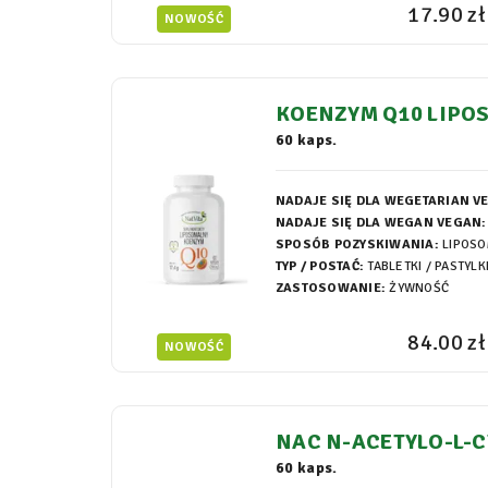
17.90 zł
NOWOŚĆ
KOENZYM Q10 LIPO
ŁKI 290MG
60 kaps.
NADAJE SIĘ DLA WEGETARIAN V
NADAJE SIĘ DLA WEGAN VEGAN:
SPOSÓB POZYSKIWANIA:
LIPOS
TYP / POSTAĆ:
TABLETKI / PASTYLK
ZASTOSOWANIE:
ŻYWNOŚĆ
84.00 zł
NOWOŚĆ
NAC N-ACETYLO-L-C
OMALNY KAPSUŁKI 
60 kaps.