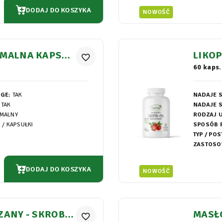
DODAJ DO KOSZYKA
NOWOŚĆ
OMALNA KAPSUŁ
LIKO
favorite_border
PSUŁK
60 kaps.
EGE:
TAK
NADAJE S
TAK
NADAJE S
OMALNY
RODZAJ 
I / KAPSUŁKI
SPOSÓB 
TYP / POS
ZASTOSO
DODAJ DO KOSZYKA
NOWOŚĆ
ZANY - SKROBIA
MASŁ
favorite_border