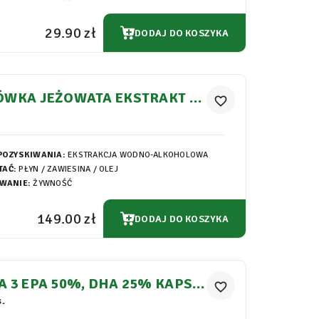
29.90 zł
DODAJ DO KOSZYKA
ÓWKA JEŻOWATA EKSTRAKT W
favorite_border
EROSOMACH
POZYSKIWANIA:
EKSTRAKCJA WODNO-ALKOHOLOWA
TAĆ:
PŁYN / ZAWIESINA / OLEJ
WANIE:
ŻYWNOŚĆ
149.00 zł
DODAJ DO KOSZYKA
 3 EPA 50%, DHA 25% KAPSU
favorite_border
OFTGEL 1000MG
.