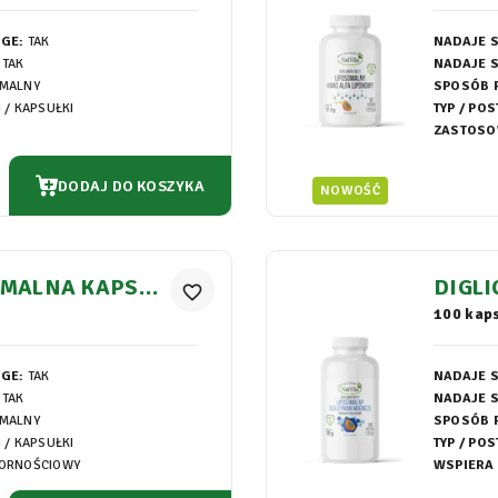
EGE:
TAK
NADAJE S
TAK
NADAJE S
OMALNY
SPOSÓB 
I / KAPSUŁKI
TYP / POS
ZASTOSO
DODAJ DO KOSZYKA
NOWOŚĆ
OMALNA KAPSUŁ
DIGL
favorite_border
NY KA
100 kaps
EGE:
TAK
NADAJE S
TAK
NADAJE S
OMALNY
SPOSÓB 
I / KAPSUŁKI
TYP / POS
ORNOŚCIOWY
WSPIERA