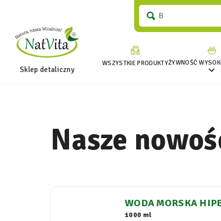
ŻYWNOŚĆ WYSOKI
WSZYSTKIE PRODUKTY

Sklep detaliczny
Nasze nowoś
WODA MORSKA HIP
TMORZE Z OCEANU 
1000 ml