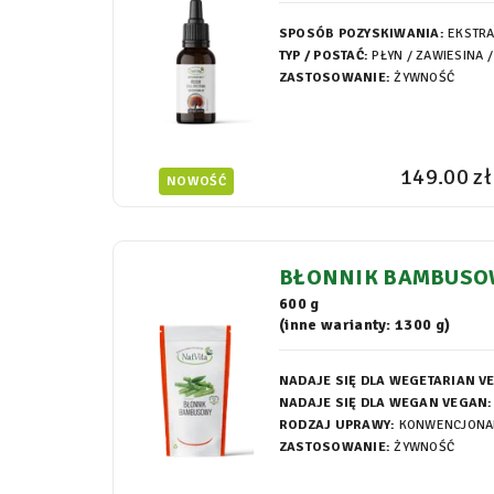
SPOSÓB POZYSKIWANIA:
EKSTR
TYP / POSTAĆ:
PŁYN / ZAWIESINA /
ZASTOSOWANIE:
ŻYWNOŚĆ
149.00 zł
NOWOŚĆ
BŁONNIK BAMBUSOW
KETO
600 g
(inne warianty: 1300 g)
NADAJE SIĘ DLA WEGETARIAN V
NADAJE SIĘ DLA WEGAN VEGAN:
RODZAJ UPRAWY:
KONWENCJONA
ZASTOSOWANIE:
ŻYWNOŚĆ