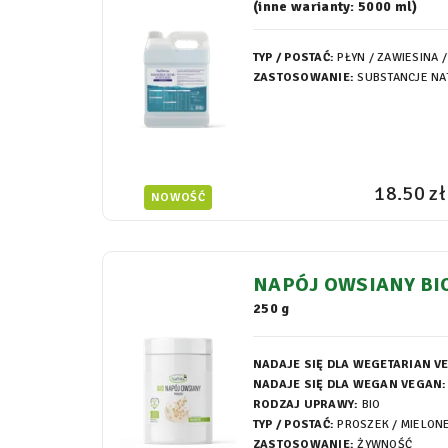
(inne warianty: 5000 ml)
TYP / POSTAĆ:
PŁYN / ZAWIESINA /
ZASTOSOWANIE:
SUBSTANCJE NA
18.50 zł
NOWOŚĆ
NAPÓJ OWSIANY BI
250 g
NADAJE SIĘ DLA WEGETARIAN V
NADAJE SIĘ DLA WEGAN VEGAN:
RODZAJ UPRAWY:
BIO
TYP / POSTAĆ:
PROSZEK / MIELON
ZASTOSOWANIE:
ŻYWNOŚĆ