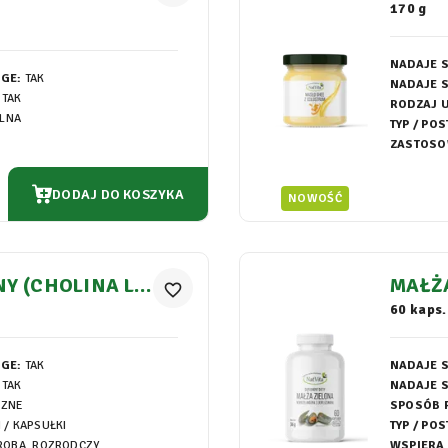
RUM
170 g
NADAJE S
EGE:
TAK
NADAJE S
TAK
RODZAJ 
LNA
TYP / POS
ZASTOSO
DODAJ DO KOSZYKA
NOWOŚĆ
Y (CHOLINA L
MAŁŻ
favorite_border
PSUŁKI 400MG
KAPS
60 kaps.
EGE:
TAK
NADAJE S
TAK
NADAJE S
CZNE
SPOSÓB 
I / KAPSUŁKI
TYP / POS
ROBA, ROZRODCZY
WSPIERA