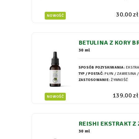
30.00 zł
NOWOŚĆ
BETULINA Z KORY B
T W GLICEROSOMAC
30 ml
SPOSÓB POZYSKIWANIA:
EKSTR
TYP / POSTAĆ:
PŁYN / ZAWIESINA /
ZASTOSOWANIE:
ŻYWNOŚĆ
139.00 zł
NOWOŚĆ
REISHI EKSTRAKT Z
W GLICEROSOMACH
30 ml