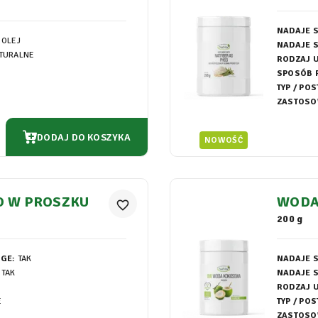
GG
NADAJE S
 OLEJ
NADAJE S
TURALNE
RODZAJ 
SPOSÓB 
TYP / POS
ZASTOSO
DODAJ DO KOSZYKA
NOWOŚĆ
O W PROSZKU
WODA
favorite_border
200 g
EGE:
TAK
NADAJE S
TAK
NADAJE S
RODZAJ 
E
TYP / POS
ZASTOSO