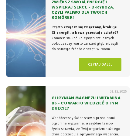
ZWIĘKSZ SWOJĄ ENERGIĘ I
WSPIERAJ SERCE - D-RYBOZA,
CZYLI PALIWO DLA TWOICH
KOMÓREK!
Często
czujesz się zmęczony, brakuje
Ci energii, a kawa przestaje działać?
Zamiast szukać kolejnych sztucznych
pobudzaczy, warto zajrzeć głębiej, czyli
do samego źródła energii w Twoim
organizmie - tam, gdzie na poziomie
komórkowym rozgrywa się cała
gra o
CZYTAJ DALEJ
witalność.
31.12.2025
GLICYNIAN MAGNEZU I WITAMINA
B6 - CO WARTO WIEDZIEĆ O TYM
DUECIE?
Współczesny świat stawia przed nami
ogromne wyzwania, a szybkie tempo
życia sprawia, że Twój organizm każdego
dnia potrzebuje optymalnego wsparcia,