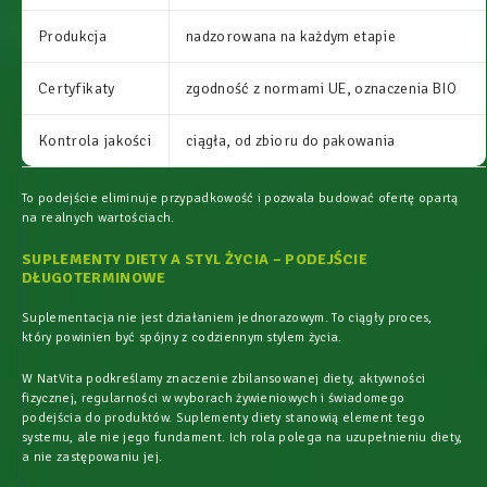
Produkcja
nadzorowana na każdym etapie
Certyfikaty
zgodność z normami UE, oznaczenia BIO
Kontrola jakości
ciągła, od zbioru do pakowania
To podejście eliminuje przypadkowość i pozwala budować ofertę opartą
na realnych wartościach.
SUPLEMENTY DIETY A STYL ŻYCIA – PODEJŚCIE
DŁUGOTERMINOWE
Suplementacja nie jest działaniem jednorazowym. To ciągły proces,
który powinien być spójny z codziennym stylem życia.
W NatVita podkreślamy znaczenie zbilansowanej diety, aktywności
fizycznej, regularności w wyborach żywieniowych i świadomego
podejścia do produktów. Suplementy diety stanowią element tego
systemu, ale nie jego fundament. Ich rola polega na uzupełnieniu diety,
a nie zastępowaniu jej.