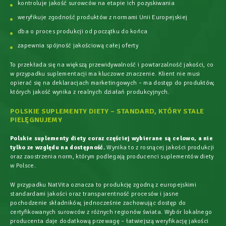
kontroluje jakość surowców na etapie ich pozyskiwania
weryfikuje zgodność produktów z normami Unii Europejskiej
dba o proces produkcji od początku do końca
zapewnia spójność jakościową całej oferty
To przekłada się na większą przewidywalność i powtarzalność jakości, co
w przypadku suplementacji ma kluczowe znaczenie. Klient nie musi
opierać się na deklaracjach marketingowych – ma dostęp do produktów,
których jakość wynika z realnych działań produkcyjnych.
POLSKIE SUPLEMENTY DIETY – STANDARD, KTÓRY STALE
PIELĘGNUJEMY
Polskie suplementy diety coraz częściej wybierane są celowo, a nie
tylko ze względu na dostępność.
Wynika to z rosnącej jakości produkcji
oraz zaostrzenia norm, którym podlegają producenci suplementów diety
w Polsce.
W przypadku NatVita oznacza to produkcję zgodną z europejskimi
standardami jakości oraz transparentność procesów i jasne
pochodzenie składników, jednocześnie zachowując dostęp do
certyfikowanych surowców z różnych regionów świata. Wybór lokalnego
producenta daje dodatkową przewagę – łatwiejszą weryfikację jakości