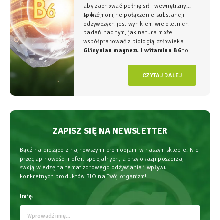
aby zachować pełnię sił i wewnętrzny
spokój.
To harmonijne połączenie substancji
odżywczych jest wynikiem wieloletnich
badań nad tym, jak natura może
współpracować z biologią człowieka.
Glicynian magnezu i witamina B6
to
duet, który w NatVita traktujemy jako
fundament świadomego wspierania
CZYTAJ DALEJ
organizmu, łączący wysoką skuteczność z
najwyższym bezpieczeństwem
stosowania.
ZAPISZ SIĘ NA NEWSLETTER
Bądź na bieżąco z najnowszymi promocjami w naszym sklepie. Nie
przegap nowości i ofert specjalnych, a przy okazji poszerzaj
swoją wiedzę na temat zdrowego odżywiania i wpływu
konkretnych produktów BIO na Twój organizm!
Imię: