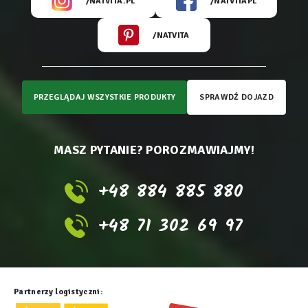
/NATVITA.PL
/NATVITAPL
/NATVITA
PRZEGLĄDAJ WSZYSTKIE PRODUKTY
SPRAWDŹ DOJAZD
MASZ PYTANIE? POROZMAWIAJMY!
+48 884 885 880
+48 71 302 69 97
Partnerzy logistyczni: