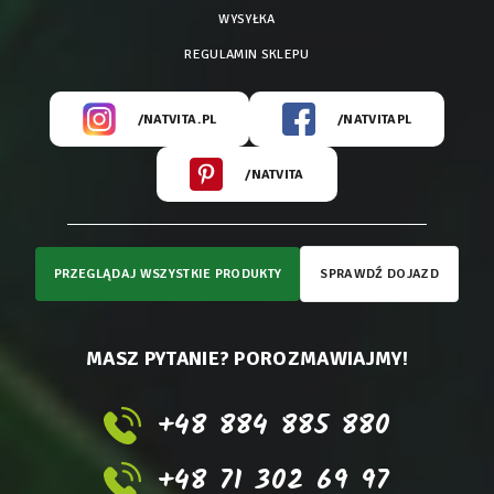
WYSYŁKA
REGULAMIN SKLEPU
/NATVITA.PL
/NATVITAPL
/NATVITA
PRZEGLĄDAJ WSZYSTKIE PRODUKTY
SPRAWDŹ DOJAZD
MASZ PYTANIE? POROZMAWIAJMY!
+48 884 885 880
+48 71 302 69 97