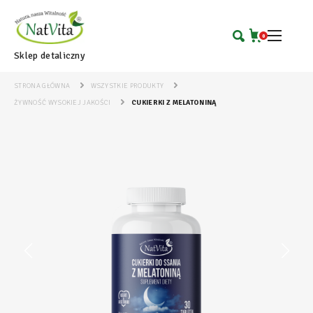
0
Sklep detaliczny
STRONA GŁÓWNA
WSZYSTKIE PRODUKTY
ŻYWNOŚĆ WYSOKIEJ JAKOŚCI
CUKIERKI Z MELATONINĄ