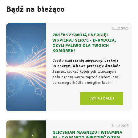
Bądź na bieżąco
31.12.2025
ZWIĘKSZ SWOJĄ ENERGIĘ I
WSPIERAJ SERCE - D-RYBOZA,
CZYLI PALIWO DLA TWOICH
KOMÓREK!
Często
czujesz się zmęczony, brakuje
Ci energii, a kawa przestaje działać?
Zamiast szukać kolejnych sztucznych
pobudzaczy, warto zajrzeć głębiej, czyli
do samego źródła energii w Twoim
organizmie - tam, gdzie na poziomie
komórkowym rozgrywa się cała
gra o
CZYTAJ DALEJ
witalność.
31.12.2025
GLICYNIAN MAGNEZU I WITAMINA
B6 - CO WARTO WIEDZIEĆ O TYM