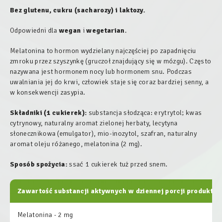
Bez glutenu, cukru (sacharozy) i laktozy.
Odpowiedni dla
wegan
i
wegetarian
.
Melatonina to hormon wydzielany najczęściej po zapadnięciu
zmroku przez szyszynkę (gruczoł znajdujący się w mózgu). Często
nazywana jest hormonem nocy lub hormonem snu. Podczas
uwalniania jej do krwi, człowiek staje się coraz bardziej senny, a
w konsekwencji zasypia.
Składniki (1 cukierek):
substancja słodząca: erytrytol; kwas
cytrynowy, naturalny aromat zielonej herbaty, lecytyna
słonecznikowa (emulgator), mio-inozytol, szafran, naturalny
aromat oleju różanego, melatonina (2 mg).
Sposób spożycia:
ssać 1 cukierek tuż przed snem.
Zawartość substancji aktywnych w dziennej porcji produktu:
Melatonina - 2 mg