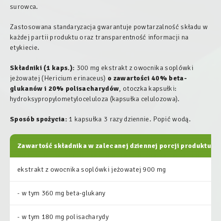
surowca.
Zastosowana standaryzacja gwarantuje powtarzalność składu w
każdej partii produktu oraz transparentność informacji na
etykiecie.
Składniki (1 kaps.):
300 mg ekstrakt z owocnika soplówki
jeżowatej (
Hericium erinaceus
)
o zawartości 40% beta-
glukanów i 20% polisacharydów
, otoczka kapsułki:
hydroksypropylometyloceluloza (kapsułka celulozowa).
Sposób spożycia:
1 kapsułka 3 razy dziennie. Popić wodą.
Zawartość składnika w zalecanej dziennej porcji produktu:
ekstrakt z owocnika soplówki jeżowatej 900 mg
- w tym 360 mg beta-glukany
- w tym 180 mg polisacharydy