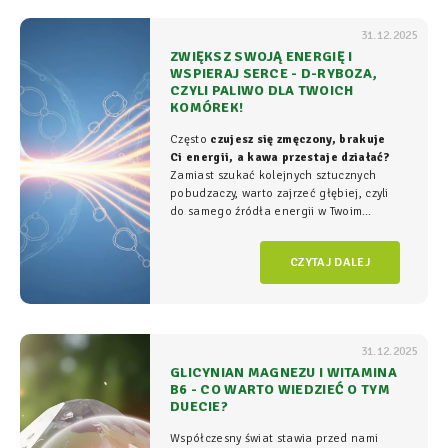
31.12.2025
ZWIĘKSZ SWOJĄ ENERGIĘ I
WSPIERAJ SERCE - D-RYBOZA,
CZYLI PALIWO DLA TWOICH
KOMÓREK!
Często
czujesz się zmęczony, brakuje
Ci energii, a kawa przestaje działać?
Zamiast szukać kolejnych sztucznych
pobudzaczy, warto zajrzeć głębiej, czyli
do samego źródła energii w Twoim
organizmie - tam, gdzie na poziomie
komórkowym rozgrywa się cała
gra o
CZYTAJ DALEJ
witalność.
31.12.2025
GLICYNIAN MAGNEZU I WITAMINA
B6 - CO WARTO WIEDZIEĆ O TYM
DUECIE?
Współczesny świat stawia przed nami