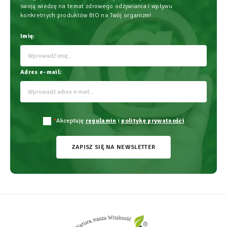
swoją wiedzę na temat zdrowego odżywiania i wpływu
konkretnych produktów BIO na Twój organizm!
Imię:
Adres e-mail:
*
Akceptuję
regulamin
i
politykę prywatności
ZAPISZ SIĘ NA NEWSLETTER