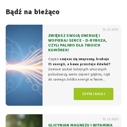
Bądź na bieżąco
31.12.2025
ZWIĘKSZ SWOJĄ ENERGIĘ I
WSPIERAJ SERCE - D-RYBOZA,
CZYLI PALIWO DLA TWOICH
KOMÓREK!
Często
czujesz się zmęczony, brakuje
Ci energii, a kawa przestaje działać?
Zamiast szukać kolejnych sztucznych
pobudzaczy, warto zajrzeć głębiej, czyli
do samego źródła energii w Twoim
organizmie - tam, gdzie na poziomie
komórkowym rozgrywa się cała
gra o
CZYTAJ DALEJ
witalność.
31.12.2025
GLICYNIAN MAGNEZU I WITAMINA