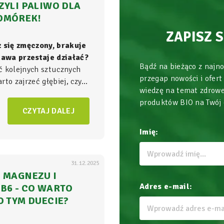
ZYLI PALIWO DLA
OMÓREK!
ZAPISZ 
z się zmęczony, brakuje
 kawa przestaje działać?
Bądź na bieżąco z najn
ć kolejnych sztucznych
przegap nowości i ofert
to zajrzeć głębiej, czyli
wiedzę na temat zdrowe
ła energii w Twoim
produktów BIO na Twój
am, gdzie na poziomie
CZYTAJ DALEJ
zgrywa się cała
gra o
Imię:
31.12.2025
 MAGNEZU I
Adres e-mail:
B6 - CO WARTO
O TYM DUECIE?