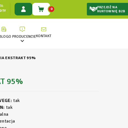
A:
PRZEJDŹ NA
0
ŁOTY
HURTOWNIĘ B2B
KONTAKT
BLOG
O PRODUCENCIE

IA EKSTRAKT 95%
KT 95%
 VEGE:
tak
N:
tak
alna
entacja