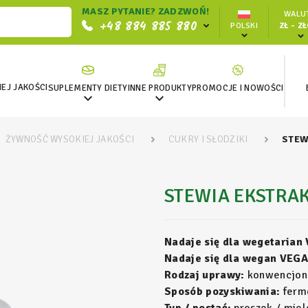
MASZ PYTANIE? ZADZWOŃ!
WALUT
+48 884 885 880
POLSKI
ZŁ - Z
EJ JAKOŚCI
SUPLEMENTY DIETY
INNE PRODUKTY
PROMOCJE I NOWOŚCI


ŻYWNOŚĆ WYSOKIEJ JAKOŚCI
CUKRY I SŁODZIKI
STEW
STEWIA EKSTRA
Nadaje się dla wegetarian
Nadaje się dla wegan VEGA
Rodzaj uprawy:
konwencjon
Sposób pozyskiwania:
ferm