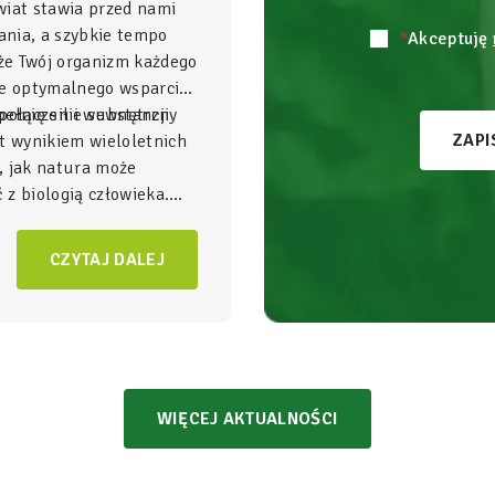
wiat stawia przed nami
nia, a szybkie tempo
*
Akceptuję
 że Twój organizm każdego
je optymalnego wsparcia,
ełnię sił i wewnętrzny
połączenie substancji
ZAPI
t wynikiem wieloletnich
, jak natura może
z biologią człowieka.
gnezu i witamina B6
to
NatVita traktujemy jako
CZYTAJ DALEJ
adomego wspierania
czący wysoką skuteczność
bezpieczeństwem
WIĘCEJ AKTUALNOŚCI