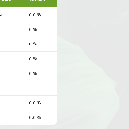
duktu:
% RWS *
al
0.0 %
0 %
0 %
0 %
0 %
-
0.0 %
0.0 %