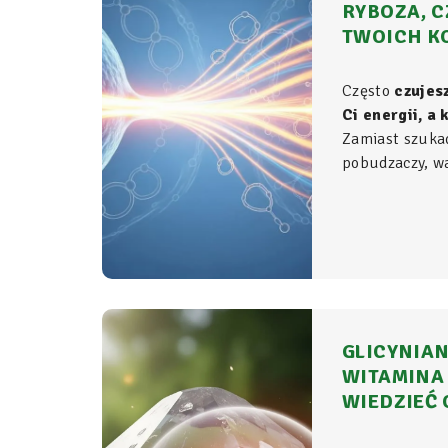
RYBOZA, C
TWOICH K
Często
czujes
Ci energii, a
Zamiast szuka
pobudzaczy, war
do samego źród
organizmie - t
komórkowym ro
witalność.
GLICYNIAN
WITAMINA 
WIEDZIEĆ 