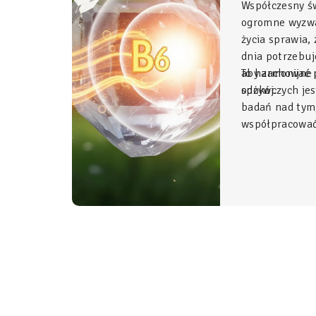
Współczesny ś
ogromne wyzwa
życia sprawia,
dnia potrzebu
aby zachować p
To harmonijne 
spokój.
odżywczych jes
badań nad tym
współpracować 
Glicynian ma
duet, który w 
fundament świ
organizmu, łą
z najwyższym 
stosowania.