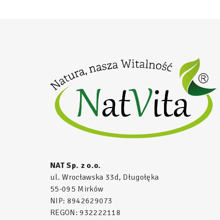
NAT Sp. z o.o.
ul. Wrocławska 33d, Długołęka
55-095 Mirków
NIP: 8942629073
REGON: 932222118