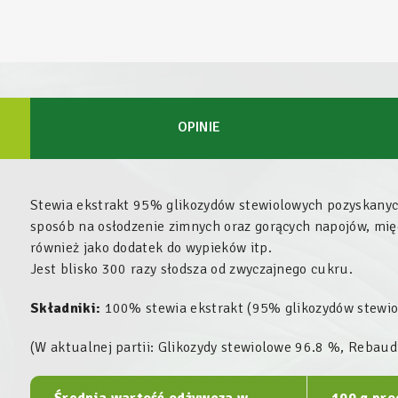
OPINIE
Stewia ekstrakt 95% glikozydów stewiolowych pozyskanych
sposób na osłodzenie zimnych oraz gorących napojów, mię
również jako dodatek do wypieków itp.
Jest blisko 300 razy słodsza od zwyczajnego cukru.
Składniki:
100% stewia ekstrakt (95% glikozydów stewio
(
W aktualnej partii: Glikozydy stewiolowe 96.8 %, Rebau