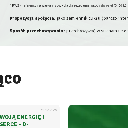
* RWS - referencyjna wartość spożycia dla przeciętnej osoby dorosłej (8400 kJ 
Propozycja spożycia:
jako zamiennik cukru (bardzo inten
Sposób przechowywania:
przechowywać w suchym i ciem
ąco
31.12.2025
WOJĄ ENERGIĘ I
SERCE - D-