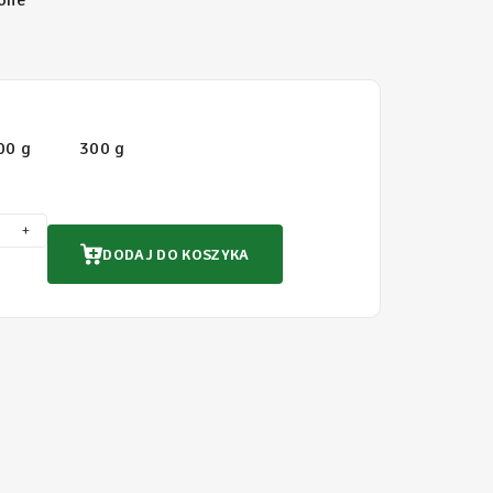
one
00 g
300 g
+
DODAJ DO KOSZYKA