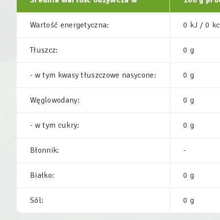
Średnia wartość odżywcza w
100 g pro
Wartość energetyczna:
0 kJ / 0 kc
Tłuszcz:
0 g
- w tym kwasy tłuszczowe nasycone:
0 g
Węglowodany:
0 g
- w tym cukry:
0 g
Błonnik:
-
Białko:
0 g
Sól:
0 g