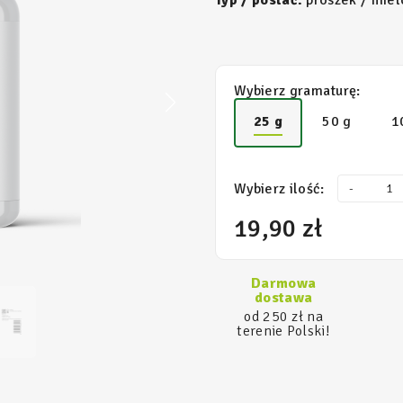
Typ / postać:
proszek / miel
Wybierz gramaturę:
25 g
50 g
1
Wybierz ilość:
-
19,90 zł
Darmowa
dostawa
od 250 zł na
terenie Polski!