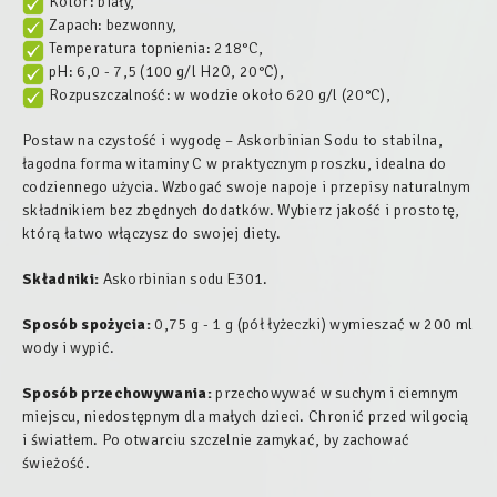
Kolor: biały,
Zapach: bezwonny,
Temperatura topnienia: 218°C,
pH: 6,0 - 7,5 (100 g/l H2O, 20°C),
Rozpuszczalność: w wodzie około 620 g/l (20°C),
Postaw na czystość i wygodę – Askorbinian Sodu to stabilna,
łagodna forma witaminy C w praktycznym proszku, idealna do
codziennego użycia. Wzbogać swoje napoje i przepisy naturalnym
składnikiem bez zbędnych dodatków. Wybierz jakość i prostotę,
którą łatwo włączysz do swojej diety.
Składniki:
Askorbinian sodu E301.
Sposób spożycia:
0,75 g - 1 g (pół łyżeczki) wymieszać w 200 ml
wody i wypić.
Sposób przechowywania:
przechowywać w suchym i ciemnym
miejscu, niedostępnym dla małych dzieci. Chronić przed wilgocią
i światłem. Po otwarciu szczelnie zamykać, by zachować
świeżość.