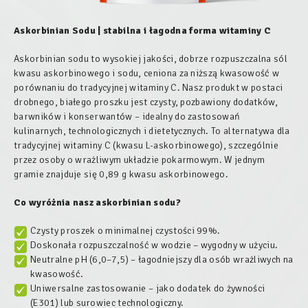
Askorbinian Sodu
|
stabilna i łagodna forma witaminy C
Askorbinian sodu to wysokiej jakości, dobrze rozpuszczalna sól
kwasu askorbinowego i sodu, ceniona za niższą kwasowość w
porównaniu do tradycyjnej witaminy C. Nasz produkt w postaci
drobnego, białego proszku jest czysty, pozbawiony dodatków,
barwników i konserwantów – idealny do zastosowań
kulinarnych, technologicznych i dietetycznych. To alternatywa dla
tradycyjnej witaminy C (kwasu L-askorbinowego), szczególnie
przez osoby o wrażliwym układzie pokarmowym. W jednym
gramie znajduje się 0,89 g kwasu askorbinowego.
Co wyróżnia nasz askorbinian sodu?
Czysty proszek o minimalnej czystości 99%.
Doskonała rozpuszczalność w wodzie – wygodny w użyciu.
Neutralne pH (6,0–7,5) – łagodniejszy dla osób wrażliwych na
kwasowość.
Uniwersalne zastosowanie – jako dodatek do żywności
(E301) lub surowiec technologiczny.