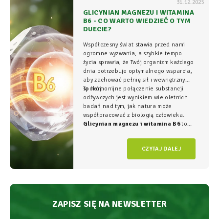
31.12.2025
GLICYNIAN MAGNEZU I WITAMINA
B6 - CO WARTO WIEDZIEĆ O TYM
DUECIE?
Współczesny świat stawia przed nami
ogromne wyzwania, a szybkie tempo
życia sprawia, że Twój organizm każdego
dnia potrzebuje optymalnego wsparcia,
aby zachować pełnię sił i wewnętrzny
spokój.
To harmonijne połączenie substancji
odżywczych jest wynikiem wieloletnich
badań nad tym, jak natura może
współpracować z biologią człowieka.
Glicynian magnezu i witamina B6
to
duet, który w NatVita traktujemy jako
fundament świadomego wspierania
CZYTAJ DALEJ
organizmu, łączący wysoką skuteczność z
najwyższym bezpieczeństwem
stosowania.
ZAPISZ SIĘ NA NEWSLETTER