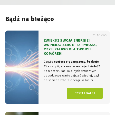
Bądź na bieżąco
31.12.2025
ZWIĘKSZ SWOJĄ ENERGIĘ I
WSPIERAJ SERCE - D-RYBOZA,
CZYLI PALIWO DLA TWOICH
KOMÓREK!
Często
czujesz się zmęczony, brakuje
Ci energii, a kawa przestaje działać?
Zamiast szukać kolejnych sztucznych
pobudzaczy, warto zajrzeć głębiej, czyli
do samego źródła energii w Twoim
organizmie - tam, gdzie na poziomie
komórkowym rozgrywa się cała
gra o
CZYTAJ DALEJ
witalność.