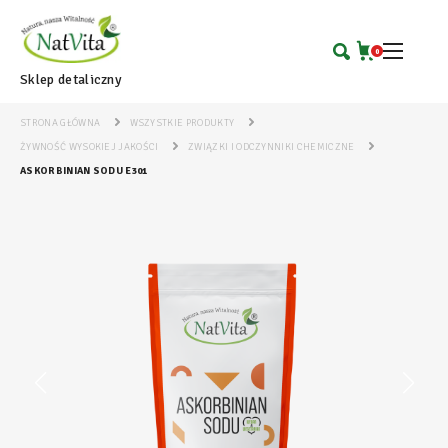
0
Sklep detaliczny
STRONA GŁÓWNA
WSZYSTKIE PRODUKTY
ŻYWNOŚĆ WYSOKIEJ JAKOŚCI
ZWIĄZKI I ODCZYNNIKI CHEMICZNE
ASKORBINIAN SODU E301