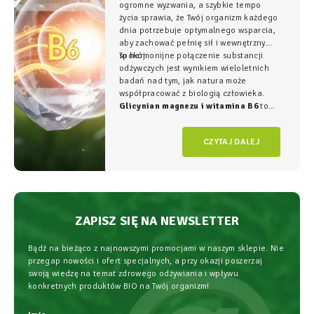
ogromne wyzwania, a szybkie tempo
życia sprawia, że Twój organizm każdego
dnia potrzebuje optymalnego wsparcia,
aby zachować pełnię sił i wewnętrzny
spokój.
To harmonijne połączenie substancji
odżywczych jest wynikiem wieloletnich
badań nad tym, jak natura może
współpracować z biologią człowieka.
Glicynian magnezu i witamina B6
to
duet, który w NatVita traktujemy jako
fundament świadomego wspierania
CZYTAJ DALEJ
organizmu, łączący wysoką skuteczność z
najwyższym bezpieczeństwem
stosowania.
ZAPISZ SIĘ NA NEWSLETTER
Bądź na bieżąco z najnowszymi promocjami w naszym sklepie. Nie
przegap nowości i ofert specjalnych, a przy okazji poszerzaj
swoją wiedzę na temat zdrowego odżywiania i wpływu
konkretnych produktów BIO na Twój organizm!