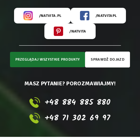
/NATVITA.PL
/NATVITAPL
/NATVITA
PRZEGLĄDAJ WSZYSTKIE PRODUKTY
SPRAWDŹ DOJAZD
MASZ PYTANIE? POROZMAWIAJMY!
+48 884 885 880
+48 71 302 69 97