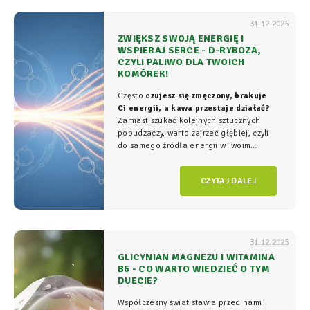
31.12.2025
ZWIĘKSZ SWOJĄ ENERGIĘ I
WSPIERAJ SERCE - D-RYBOZA,
CZYLI PALIWO DLA TWOICH
KOMÓREK!
Często
czujesz się zmęczony, brakuje
Ci energii, a kawa przestaje działać?
Zamiast szukać kolejnych sztucznych
pobudzaczy, warto zajrzeć głębiej, czyli
do samego źródła energii w Twoim
organizmie - tam, gdzie na poziomie
komórkowym rozgrywa się cała
gra o
CZYTAJ DALEJ
witalność.
31.12.2025
GLICYNIAN MAGNEZU I WITAMINA
B6 - CO WARTO WIEDZIEĆ O TYM
DUECIE?
Współczesny świat stawia przed nami