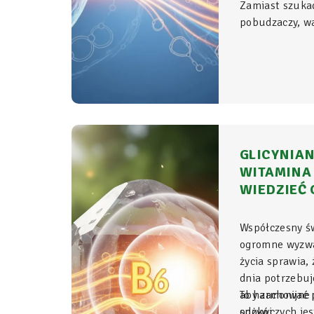
Zamiast szuka
pobudzaczy, war
do samego źród
organizmie - t
komórkowym ro
witalność.
GLICYNIAN
WITAMINA 
WIEDZIEĆ 
Współczesny ś
ogromne wyzwa
życia sprawia,
dnia potrzebu
aby zachować p
To harmonijne 
spokój.
odżywczych jes