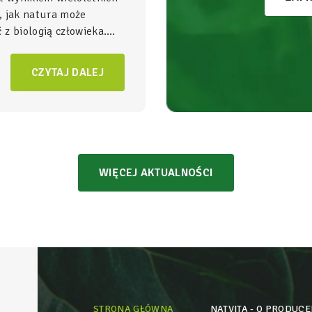
, jak natura może
z biologią człowieka.
gnezu i witamina B6
to
NatVita traktujemy jako
CZYTAJ DALEJ
adomego wspierania
czący wysoką skuteczność
bezpieczeństwem
WIĘCEJ AKTUALNOŚCI
STRONA GŁÓWNA
NATVITA - O PRODUCE