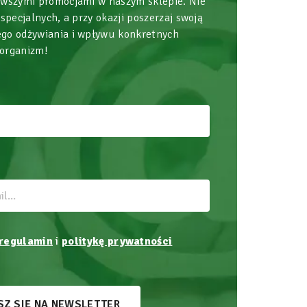
owszymi promocjami w naszym sklepie. Nie
 specjalnych, a przy okazji poszerzaj swoją
go odżywiania i wpływu konkretnych
 organizm!
regulamin
i
politykę prywatności
SZ SIĘ NA NEWSLETTER