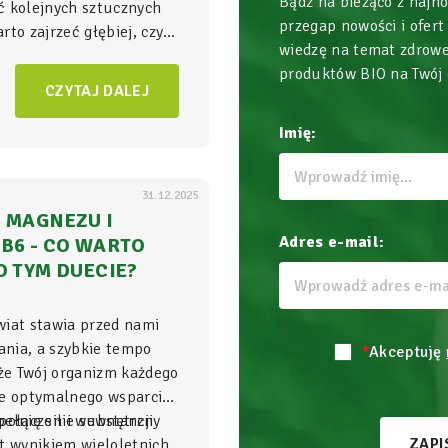
Bądź na bieżąco z najn
ć kolejnych sztucznych
przegap nowości i ofert
to zajrzeć głębiej, czyli
wiedzę na temat zdrowe
ła energii w Twoim
produktów BIO na Twój
am, gdzie na poziomie
CZYTAJ DALEJ
zgrywa się cała
gra o
Imię:
31.12.2025
 MAGNEZU I
Adres e-mail:
B6 - CO WARTO
O TYM DUECIE?
wiat stawia przed nami
nia, a szybkie tempo
*
Akceptuję
 że Twój organizm każdego
je optymalnego wsparcia,
ełnię sił i wewnętrzny
połączenie substancji
ZAPI
t wynikiem wieloletnich