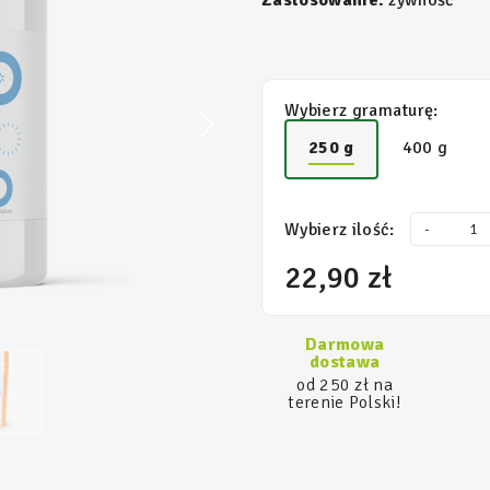
Zastosowanie:
żywność
Wybierz gramaturę:
250 g
400 g
Wybierz ilość:
-
22,90 zł
Darmowa
dostawa
od 250 zł na
terenie Polski!