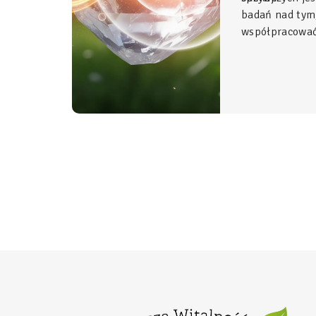
badań nad tym
współpracować 
Glicynian ma
duet, który w 
fundament świ
organizmu, łą
z najwyższym 
stosowania.