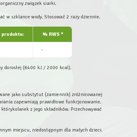
rganiczny związek siarki.
ać w szklance wody. Stosować 2 razy dziennie.
 produktu:
% RWS *
-
y dorosłej (8400 kJ / 2000 kcal).
wane jako substytut (zamiennik) zróżnicowanej
ywiania zapewniają prawidłowe funkcjonowanie.
 którykolwiek z jego składników. Przechowywać
nym miejscu, niedostępnym dla małych dzieci.