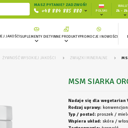
MASZ PYTANIE? ZADZWOŃ!
WALUT
+48 884 885 880
POLSKI
ZŁ - Z
EJ JAKOŚCI
SUPLEMENTY DIETY
INNE PRODUKTY
PROMOCJE I NOWOŚCI


ŻYWNOŚĆ WYSOKIEJ JAKOŚCI
ZWIĄZKI MINERALNE
MS
MSM SIARKA OR
Nadaje się dla wegetarian
Rodzaj uprawy:
konwencjon
Typ / postać:
proszek / miel
Wspiera układ:
skóra / włos