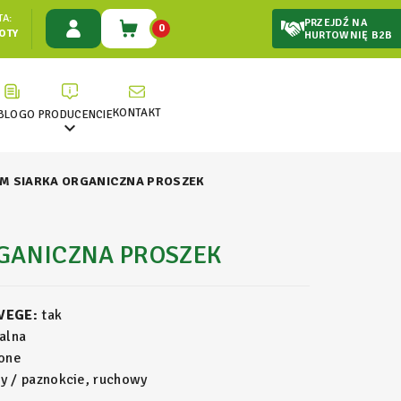
A:
PRZEJDŹ NA
0
ŁOTY
HURTOWNIĘ B2B
KONTAKT
BLOG
O PRODUCENCIE

M SIARKA ORGANICZNA PROSZEK
GANICZNA PROSZEK
 VEGE:
tak
alna
one
y / paznokcie, ruchowy