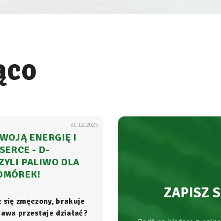
ąco
31.12.2025
WOJĄ ENERGIĘ I
SERCE - D-
ZYLI PALIWO DLA
OMÓREK!
ZAPISZ 
z się zmęczony, brakuje
 kawa przestaje działać?