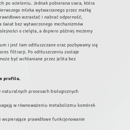
h po ocieleniu. Jednak pobierana siara, która
 pierwszego mleka wytwarzanego przez matkę
prawidłowo wzrastać i nabrać odporność,
 na świat bez wytworzonego mechanizmów
lejności o cielęta, a dopiero później możemy
um i jest tam odtłuszczane oraz pozbywamy się
ces filtracji. Po odtłuszczeniu zostaje
może być wchłaniane przez jelita bez
 profilu.
w naturalnych procesach biologicznych
pomagają w równoważeniu metabolizmu komórek
ki wspierające prawidłowe funkcjonowanie