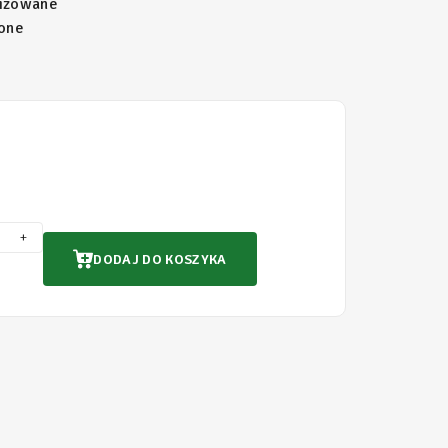
lizowane
one
+
DODAJ DO KOSZYKA