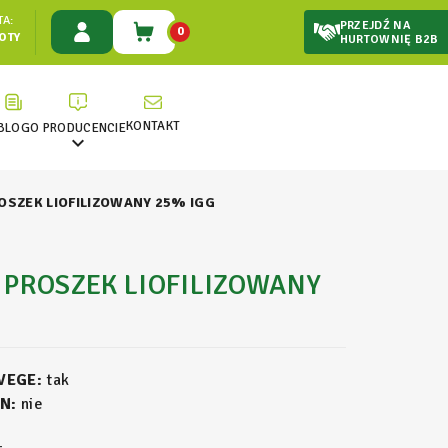
A:
PRZEJDŹ NA
0
ŁOTY
HURTOWNIĘ B2B
KONTAKT
BLOG
O PRODUCENCIE

OSZEK LIOFILIZOWANY 25% IGG
 PROSZEK LIOFILIZOWANY
 VEGE:
tak
N:
nie