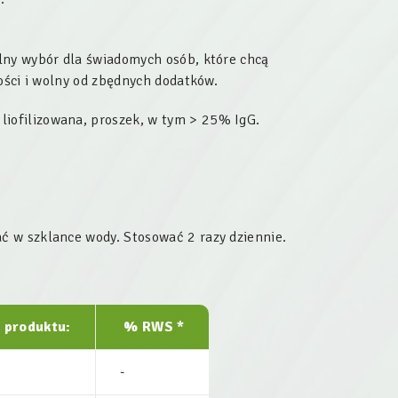
lny wybór dla świadomych osób, które chcą
ości i wolny od zbędnych dodatków.
) liofilizowana, proszek, w tym > 25% IgG.
ć w szklance wody. Stosować 2 razy dziennie.
 produktu:
% RWS *
-