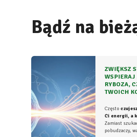
Bądź na bież
ZWIĘKSZ S
WSPIERAJ 
RYBOZA, C
TWOICH K
Często
czujes
Ci energii, a
Zamiast szuka
pobudzaczy, war