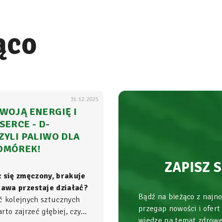
ąco
31.12.2025
WOJĄ ENERGIĘ I
SERCE - D-
ZYLI PALIWO DLA
OMÓREK!
ZAPISZ 
z się zmęczony, brakuje
 kawa przestaje działać?
Bądź na bieżąco z najn
ć kolejnych sztucznych
przegap nowości i ofert
to zajrzeć głębiej, czyli
wiedzę na temat zdrowe