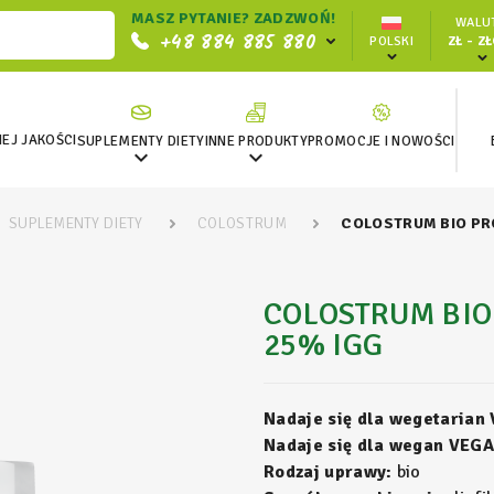
MASZ PYTANIE? ZADZWOŃ!
WALUT
+48 884 885 880
POLSKI
ZŁ - Z
EJ JAKOŚCI
SUPLEMENTY DIETY
INNE PRODUKTY
PROMOCJE I NOWOŚCI


SUPLEMENTY DIETY
COLOSTRUM
COLOSTRUM BIO PR
COLOSTRUM BIO
25% IGG
Nadaje się dla wegetarian
Nadaje się dla wegan VEGA
Rodzaj uprawy:
bio