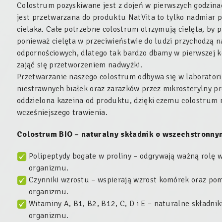
Colostrum pozyskiwane jest z dojeń w pierwszych godzinac
jest przetwarzana do produktu NatVita to tylko nadmiar
cielaka. Całe potrzebne colostrum otrzymują cielęta, by 
ponieważ cielęta w przeciwieństwie do ludzi przychodzą
odpornościowych, dlatego tak bardzo dbamy w pierwszej ko
zająć się przetworzeniem nadwyżki.
Przetwarzanie naszego colostrum odbywa się w laboratori
niestrawnych białek oraz zarazków przez mikrosterylny pro
oddzielona kazeina od produktu, dzięki czemu colostrum 
wcześniejszego trawienia.
Colostrum BIO – naturalny składnik o wszechstronnym
Polipeptydy bogate w proliny – odgrywają ważną rolę 
organizmu.
Czynniki wzrostu – wspierają wzrost komórek oraz 
organizmu.
Witaminy A, B1, B2, B12, C, D i E – naturalne składni
organizmu.