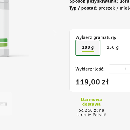
Sposób pozyskiwania:
liofi
Typ / postać:
proszek / miel
Wybierz gramaturę:
100 g
250 g
Wybierz ilość:
-
119,00 zł
Darmowa
dostawa
od 250 zł na
terenie Polski!