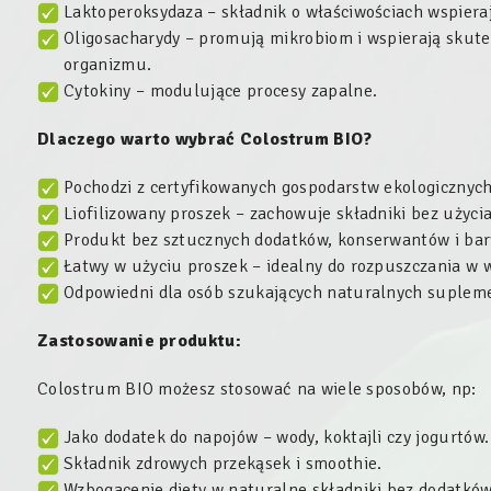
Laktoperoksydaza – składnik o właściwościach wspier
Oligosacharydy – promują mikrobiom i wspierają sku
organizmu.
Cytokiny – modulujące procesy zapalne.
Dlaczego warto wybrać Colostrum BIO?
Pochodzi z certyfikowanych gospodarstw ekologicznych
Liofilizowany proszek – zachowuje składniki bez użyci
Produkt bez sztucznych dodatków, konserwantów i ba
Łatwy w użyciu proszek – idealny do rozpuszczania w 
Odpowiedni dla osób szukających naturalnych supleme
Zastosowanie produktu:
Colostrum BIO możesz stosować na wiele sposobów, np:
Jako dodatek do napojów – wody, koktajli czy jogurtów.
Składnik zdrowych przekąsek i smoothie.
Wzbogacenie diety w naturalne składniki bez dodatków