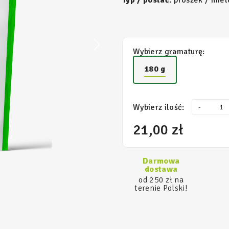
Typ / postać:
proszek / miel
Wybierz gramaturę:
180 g
Wybierz ilość:
-
21,00 zł
Darmowa
dostawa
od 250 zł na
terenie Polski!