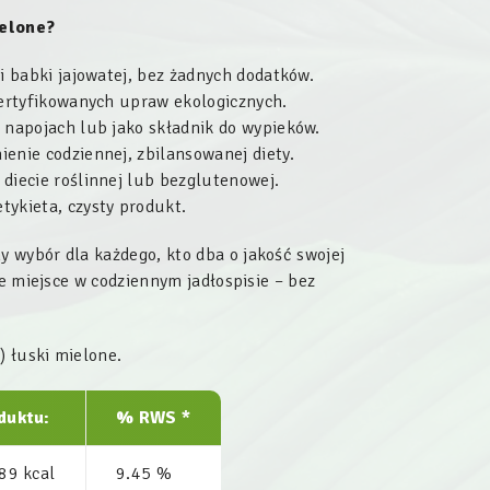
ielone?
i babki jajowatej, bez żadnych dodatków.
ertyfikowanych upraw ekologicznych.
 napojach lub jako składnik do wypieków.
ienie codziennej, zbilansowanej diety.
diecie roślinnej lub bezglutenowej.
etykieta, czysty produkt.
y wybór dla każdego, kto dba o jakość swojej
ie miejsce w codziennym jadłospisie – bez
a
) łuski mielone.
duktu:
% RWS *
89 kcal
9.45 %