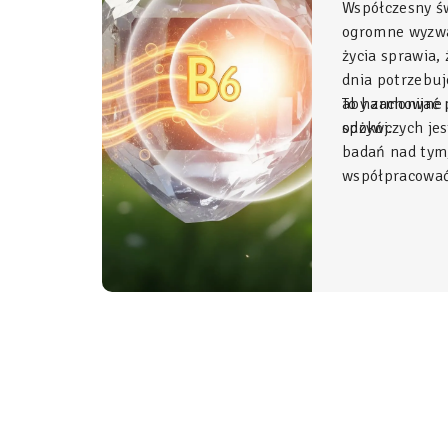
Współczesny ś
ogromne wyzwa
życia sprawia,
dnia potrzebu
aby zachować p
To harmonijne 
spokój.
odżywczych jes
badań nad tym
współpracować 
Glicynian ma
duet, który w 
fundament świ
organizmu, łą
z najwyższym 
stosowania.