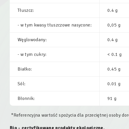
Tłuszcz:
0.4 g
- w tym kwasy tłuszczowe nasycone:
0,05 g
Węglowodany:
0.4 g
- w tym cukry:
< 0.1 g
Białko:
0.45 g
Sól:
0.01 g
Błonnik:
91 g
*Referencyjna wartość spożycia dla przeciętnej osoby doro
Bio - certyfikowane produkty ekologiczne.