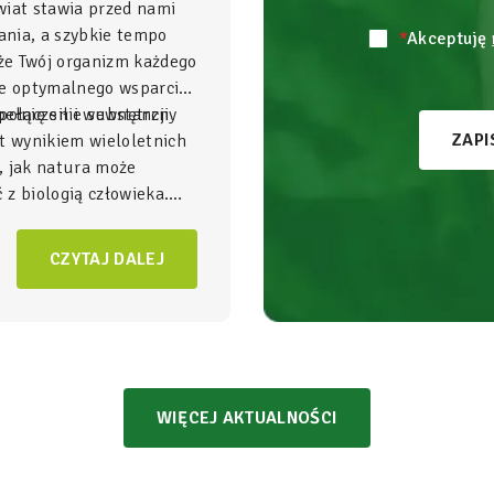
wiat stawia przed nami
nia, a szybkie tempo
*
Akceptuję
 że Twój organizm każdego
je optymalnego wsparcia,
ełnię sił i wewnętrzny
połączenie substancji
ZAPI
t wynikiem wieloletnich
, jak natura może
z biologią człowieka.
gnezu i witamina B6
to
NatVita traktujemy jako
CZYTAJ DALEJ
adomego wspierania
czący wysoką skuteczność
bezpieczeństwem
WIĘCEJ AKTUALNOŚCI