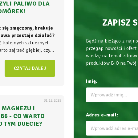
ZYLI PALIWO DLA
OMÓREK!
ZAPISZ 
z się zmęczony, brakuje
 kawa przestaje działać?
Bądź na bieżąco z najn
ć kolejnych sztucznych
przegap nowości i ofert
to zajrzeć głębiej, czyli
wiedzę na temat zdrowe
ła energii w Twoim
produktów BIO na Twój
am, gdzie na poziomie
CZYTAJ DALEJ
zgrywa się cała
gra o
Imię:
31.12.2025
 MAGNEZU I
Adres e-mail:
B6 - CO WARTO
O TYM DUECIE?