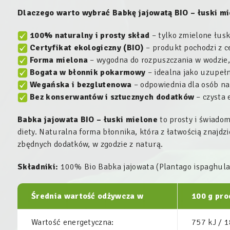
Dlaczego warto wybrać Babkę jajowatą BIO – łuski m
100% naturalny i prosty skład
– tylko zmielone łusk
Certyfikat ekologiczny (BIO)
– produkt pochodzi z c
Forma mielona
– wygodna do rozpuszczania w wodzie,
Bogata w błonnik pokarmowy
– idealna jako uzupełn
Wegańska i bezglutenowa
– odpowiednia dla osób na 
Bez konserwantów i sztucznych dodatków
– czysta 
Babka jajowata BIO – łuski mielone
to prosty i świadom
diety. Naturalna forma błonnika, która z łatwością znajdz
zbędnych dodatków, w zgodzie z naturą.
Składniki:
100% Bio Babka jajowata (
Plantago ispaghul
Średnia wartość odżywcza w
100 g pro
Wartość energetyczna:
757 kJ / 1