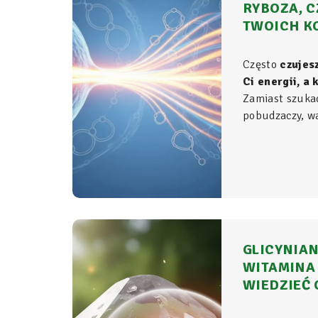
RYBOZA, C
TWOICH K
Często
czujes
Ci energii, a
Zamiast szuka
pobudzaczy, war
do samego źród
organizmie - t
komórkowym ro
witalność.
GLICYNIAN
WITAMINA 
WIEDZIEĆ 