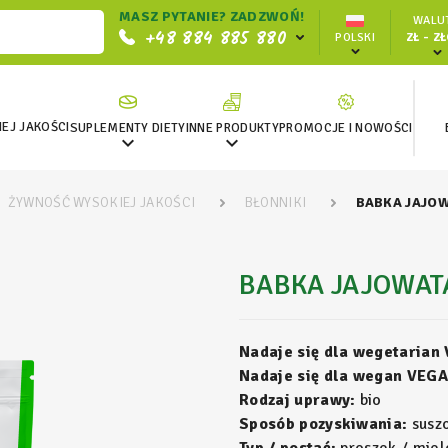
MASZ PYTANIE? ZADZWOŃ!
WALUT
+48 884 885 880
POLSKI
ZŁ - Z
EJ JAKOŚCI
SUPLEMENTY DIETY
INNE PRODUKTY
PROMOCJE I NOWOŚCI


ŻYWNOŚĆ WYSOKIEJ JAKOŚCI
BŁONNIKI
BABKA JAJOW
BABKA JAJOWATA
Nadaje się dla wegetarian
Nadaje się dla wegan VEGA
Rodzaj uprawy:
bio
Sposób pozyskiwania:
susz