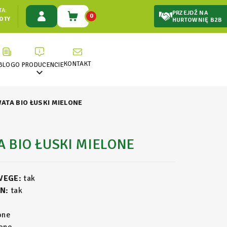
A:
PRZEJDŹ NA
0
ŁOTY
HURTOWNIĘ B2B
KONTAKT
BLOG
O PRODUCENCIE

ATA BIO ŁUSKI MIELONE
 BIO ŁUSKI MIELONE
 VEGE:
tak
N:
tak
one