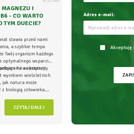
31.12.2025
 MAGNEZU I
Adres e-mail:
B6 - CO WARTO
O TYM DUECIE?
wiat stawia przed nami
nia, a szybkie tempo
*
Akceptuję
 że Twój organizm każdego
je optymalnego wsparcia,
ełnię sił i wewnętrzny
połączenie substancji
ZAPI
t wynikiem wieloletnich
, jak natura może
z biologią człowieka.
gnezu i witamina B6
to
NatVita traktujemy jako
CZYTAJ DALEJ
adomego wspierania
czący wysoką skuteczność
bezpieczeństwem