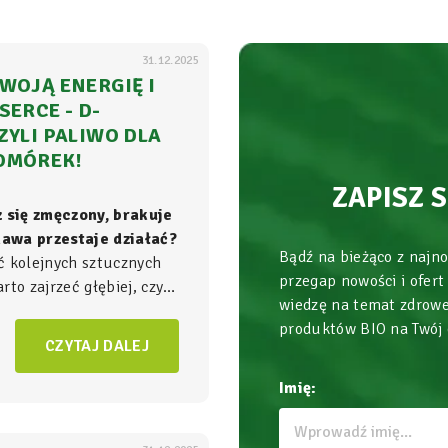
31.12.2025
WOJĄ ENERGIĘ I
SERCE - D-
ZYLI PALIWO DLA
OMÓREK!
ZAPISZ 
z się zmęczony, brakuje
 kawa przestaje działać?
Bądź na bieżąco z najn
ć kolejnych sztucznych
przegap nowości i ofert
to zajrzeć głębiej, czyli
wiedzę na temat zdrowe
ła energii w Twoim
produktów BIO na Twój
am, gdzie na poziomie
CZYTAJ DALEJ
zgrywa się cała
gra o
Imię: