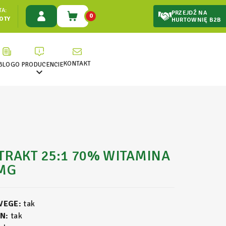
A:
PRZEJDŹ NA
0
ŁOTY
HURTOWNIĘ B2B
KONTAKT
BLOG
O PRODUCENCIE

TRAKT 25:1 70% WITAMINA
0MG
 VEGE:
tak
N:
tak