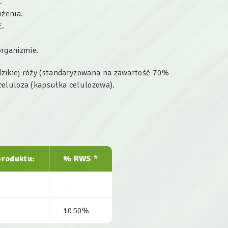
.
użenia.
E.
organizmie.
zikiej róży (standaryzowana na zawartość 70%
celuloza (kapsułka celulozowa).
produktu:
% RWS *
-
1050%