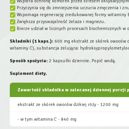
Wspiera ochronę komórek przed stresem oksydacyjnym
Przyczynia się do zmniejszenia uczucia zmęczenia i zn
Wspomaga regenerację zredukowanej formy witaminy 
Zwiększa przyswajalność żelaza i magnezu.
Bierze udział w licznych procesach biochemicznych w 
Składniki (1 kaps.):
600 mg ekstrakt ze skórek owoców d
witaminy C), substancja żelująca: hydroksypropylometylo
Sposób spożycia:
2 kapsułki dziennie. Popić wodą.
Suplement diety.
Zawartość składnika w zalecanej dziennej porcji 
ekstrakt ze skórek owoców dzikiej róży - 1200 mg
- w tym witamina C - 840 mg