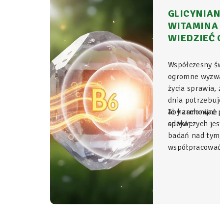
GLICYNIAN
WITAMINA 
WIEDZIEĆ 
Współczesny ś
ogromne wyzwa
życia sprawia,
dnia potrzebu
aby zachować p
To harmonijne 
spokój.
odżywczych jes
badań nad tym
współpracować 
Glicynian ma
duet, który w 
fundament świ
organizmu, łą
z najwyższym 
stosowania.