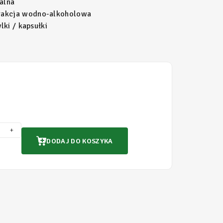
alna
rakcja wodno-alkoholowa
lki / kapsułki
+
DODAJ DO KOSZYKA