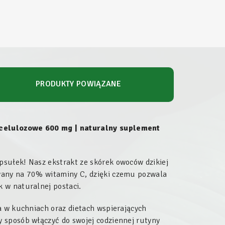
PRODUKTY POWIĄZANE
 celulozowe 600 mg | naturalny suplement
sułek! Nasz ekstrakt ze skórek owoców dzikiej
wany na 70% witaminy C, dzięki czemu pozwala
 w naturalnej postaci.
a w kuchniach oraz dietach wspierających
 sposób włączyć do swojej codziennej rutyny