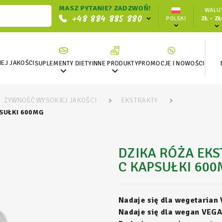
MASZ PYTANIE? ZADZWOŃ!
WALUT
+48 884 885 880
POLSKI
ZŁ - Z
EJ JAKOŚCI
SUPLEMENTY DIETY
INNE PRODUKTY
PROMOCJE I NOWOŚCI


ŻYWNOŚĆ WYSOKIEJ JAKOŚCI
EKSTRAKTY
SUŁKI 600MG
DZIKA RÓŻA EKS
C KAPSUŁKI 60
Nadaje się dla wegetarian
Nadaje się dla wegan VEGA