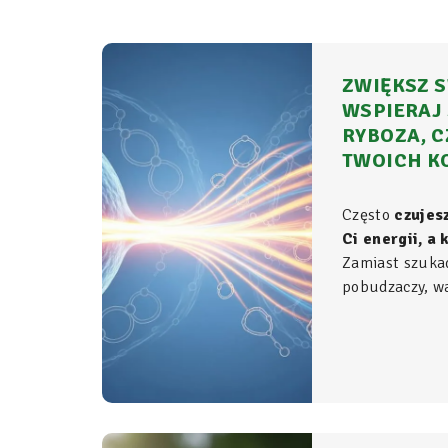
ZWIĘKSZ S
WSPIERAJ 
RYBOZA, C
TWOICH K
Często
czujes
Ci energii, a
Zamiast szuka
pobudzaczy, war
do samego źród
organizmie - t
komórkowym ro
witalność.