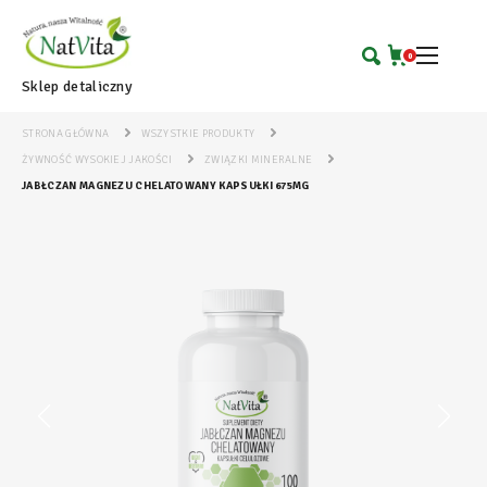
0
Sklep detaliczny
STRONA GŁÓWNA
WSZYSTKIE PRODUKTY
ŻYWNOŚĆ WYSOKIEJ JAKOŚCI
ZWIĄZKI MINERALNE
JABŁCZAN MAGNEZU CHELATOWANY KAPSUŁKI 675MG