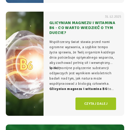
31.12.2025
GLICYNIAN MAGNEZU I WITAMINA
B6 - CO WARTO WIEDZIEĆ O TYM
DUECIE?
Współczesny świat stawia przed nami
ogromne wyzwania, a szybkie tempo
życia sprawia, że Twój organizm każdego
dnia potrzebuje optymalnego wsparcia,
aby zachować pełnię sił i wewnętrzny
spokój.
To harmonijne połączenie substancji
odżywczych jest wynikiem wieloletnich
badań nad tym, jak natura może
współpracować z biologią człowieka.
Glicynian magnezu i witamina B6
to
duet, który w NatVita traktujemy jako
fundament świadomego wspierania
CZYTAJ DALEJ
organizmu, łączący wysoką skuteczność z
najwyższym bezpieczeństwem
stosowania.