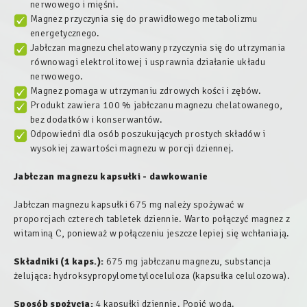
nerwowego i mięśni.
Magnez przyczynia się do prawidłowego metabolizmu
energetycznego.
Jabłczan magnezu chelatowany przyczynia się do utrzymania
równowagi elektrolitowej i usprawnia działanie układu
nerwowego.
Magnez pomaga w utrzymaniu zdrowych kości i zębów.
Produkt zawiera 100 % jabłczanu magnezu chelatowanego,
bez dodatków i konserwantów.
Odpowiedni dla osób poszukujących prostych składów i
wysokiej zawartości magnezu w porcji dziennej.
Jabłczan magnezu kapsułki - dawkowanie
Jabłczan magnezu kapsułki 675 mg należy spożywać w
proporcjach czterech tabletek dziennie. Warto połączyć magnez z
witaminą C, ponieważ w połączeniu jeszcze lepiej się wchłaniają.
Składniki (1 kaps.):
675 mg jabłczanu magnezu, substancja
żelująca: hydroksypropylometyloceluloza (kapsułka celulozowa).
Sposób spożycia:
4 kapsułki dziennie. Popić wodą.