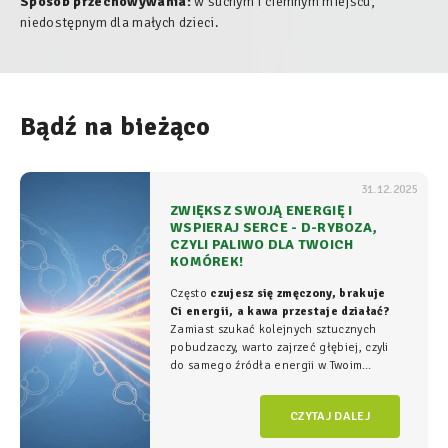
Sposób przechowywania:
w suchym i ciemnym miejscu,
niedostępnym dla małych dzieci.
Bądź na bieżąco
31.12.2025
ZWIĘKSZ SWOJĄ ENERGIĘ I
WSPIERAJ SERCE - D-RYBOZA,
CZYLI PALIWO DLA TWOICH
KOMÓREK!
Często
czujesz się zmęczony, brakuje
Ci energii, a kawa przestaje działać?
Zamiast szukać kolejnych sztucznych
pobudzaczy, warto zajrzeć głębiej, czyli
do samego źródła energii w Twoim
organizmie - tam, gdzie na poziomie
komórkowym rozgrywa się cała
gra o
CZYTAJ DALEJ
witalność.