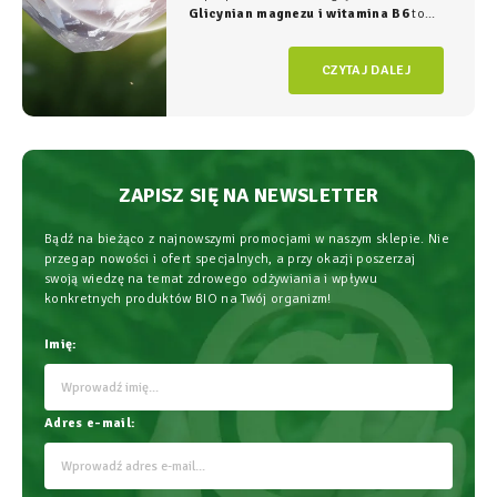
Glicynian magnezu i witamina B6
to
duet, który w NatVita traktujemy jako
fundament świadomego wspierania
CZYTAJ DALEJ
organizmu, łączący wysoką skuteczność z
najwyższym bezpieczeństwem
stosowania.
ZAPISZ SIĘ NA NEWSLETTER
Bądź na bieżąco z najnowszymi promocjami w naszym sklepie. Nie
przegap nowości i ofert specjalnych, a przy okazji poszerzaj
swoją wiedzę na temat zdrowego odżywiania i wpływu
konkretnych produktów BIO na Twój organizm!
Imię:
Adres e-mail: