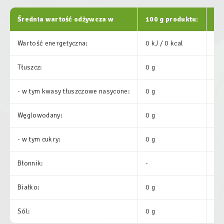
Średnia wartość odżywcza w
100 g produktu:
% 
Wartość energetyczna:
0 kJ / 0 kcal
0.
Tłuszcz:
0 g
0 
- w tym kwasy tłuszczowe nasycone:
0 g
0 
Węglowodany:
0 g
0 
- w tym cukry:
0 g
0 
Błonnik:
-
-
Białko:
0 g
0.
Sól:
0 g
0.