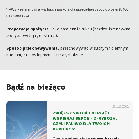
* RWS - referencyjna wartość spożycia dla przeciętnej osoby dorosłej (8400
kJ / 2000 kcal).
Propozycja spożycia:
jako zamiennik cukru (bardzo intensywna
słodycz, wydajny ekstrakt).
Sposób przechowywania:
przechowywać w suchym i ciemnym
miejscu, niedostępnym dla małych dzieci.
Bądź na bieżąco
31.12.2025
ZWIĘKSZ SWOJĄ ENERGIĘ I
WSPIERAJ SERCE - D-RYBOZA,
CZYLI PALIWO DLA TWOICH
KOMÓREK!
Często
czujesz się zmęczony, brakuje