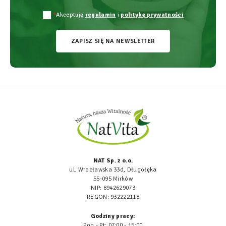
*
Akceptuję
regulamin
i
politykę prywatności
ZAPISZ SIĘ NA NEWSLETTER
NAT Sp. z o.o.
ul. Wrocławska 33d, Długołęka
55-095 Mirków
NIP: 8942629073
REGON: 932222118
Godziny pracy:
Pon - Pt: 07:00 - 15:00