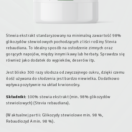
Stewia ekstrakt standaryzowany na minimalną zawartość 98%
glikozydów stewiolowych pochodzących z liści rośliny
Stevia
rebaudiana
. To idealny sposób na osłodzenie zimnych oraz
gorących napojów, między innymi kawy lub herbaty. Sprawdza się
również jako dodatek do wypieków, deserów itp.
Jest blisko 300 razy słodsza od zwyczajnego cukru, dzięki czemu
ilość używana do słodzenia jest bardzo niewielka. Dodatkowo
wpływa pozytywnie na układ krwionośny.
Składniki:
100% stewia ekstrakt (min. 98% glikozydów
stewiolowych) (
Stevia rebaudiana
).
(W aktualnej partii: Glikozydy stewiolowe min. 98 %,
Rebaudiozyd A min. 98 %).