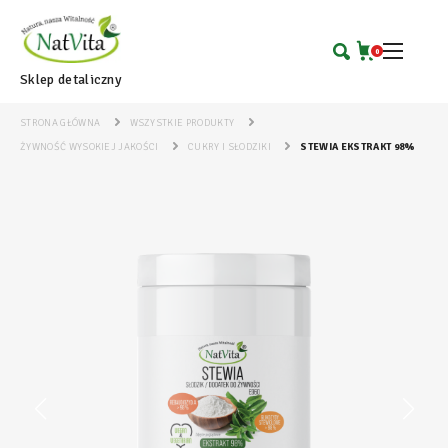
0
Sklep detaliczny
STRONA GŁÓWNA
WSZYSTKIE PRODUKTY
ŻYWNOŚĆ WYSOKIEJ JAKOŚCI
CUKRY I SŁODZIKI
STEWIA EKSTRAKT 98%