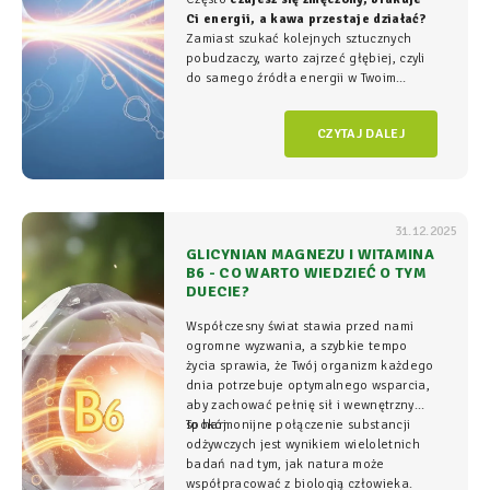
Ci energii, a kawa przestaje działać?
Zamiast szukać kolejnych sztucznych
pobudzaczy, warto zajrzeć głębiej, czyli
do samego źródła energii w Twoim
organizmie - tam, gdzie na poziomie
komórkowym rozgrywa się cała
gra o
CZYTAJ DALEJ
witalność.
31.12.2025
GLICYNIAN MAGNEZU I WITAMINA
B6 - CO WARTO WIEDZIEĆ O TYM
DUECIE?
Współczesny świat stawia przed nami
ogromne wyzwania, a szybkie tempo
życia sprawia, że Twój organizm każdego
dnia potrzebuje optymalnego wsparcia,
aby zachować pełnię sił i wewnętrzny
spokój.
To harmonijne połączenie substancji
odżywczych jest wynikiem wieloletnich
badań nad tym, jak natura może
współpracować z biologią człowieka.