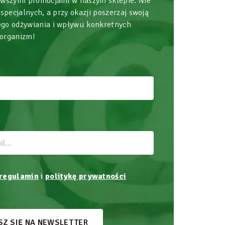
owszymi promocjami w naszym sklepie. Nie
 specjalnych, a przy okazji poszerzaj swoją
go odżywiania i wpływu konkretnych
 organizm!
regulamin
i
politykę prywatności
SZ SIĘ NA NEWSLETTER