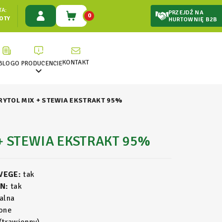
A:
PRZEJDŹ NA
0
ŁOTY
HURTOWNIĘ B2B
KONTAKT
BLOG
O PRODUCENCIE

RYTOL MIX + STEWIA EKSTRAKT 95%
+ STEWIA EKSTRAKT 95%
 VEGE:
tak
N:
tak
alna
one