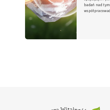
badań nad tym
współpracować 
Glicynian ma
duet, który w 
fundament świ
organizmu, łą
z najwyższym 
stosowania.