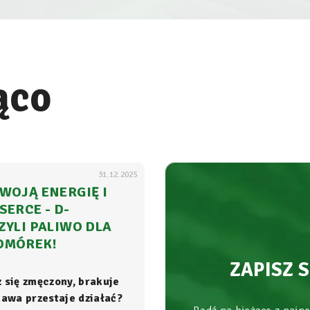
ąco
31.12.2025
WOJĄ ENERGIĘ I
SERCE - D-
ZYLI PALIWO DLA
OMÓREK!
ZAPISZ 
z się zmęczony, brakuje
 kawa przestaje działać?