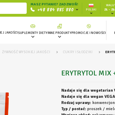
MASZ PYTANIE? ZADZWOŃ!
WALUT
+48 884 885 880
POLSKI
ZŁ - Z
EJ JAKOŚCI
SUPLEMENTY DIETY
INNE PRODUKTY
PROMOCJE I NOWOŚCI


ŻYWNOŚĆ WYSOKIEJ JAKOŚCI
CUKRY I SŁODZIKI
ERYT
ERYTRYTOL MIX 
Nadaje się dla wegetarian
Nadaje się dla wegan VEGA
Rodzaj uprawy:
konwencjon
Typ / postać:
proszek / miel