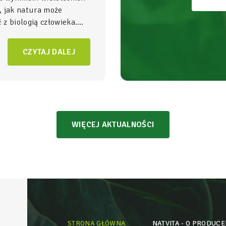
, jak natura może
z biologią człowieka.
gnezu i witamina B6
to
NatVita traktujemy jako
CZYTAJ DALEJ
adomego wspierania
czący wysoką skuteczność
bezpieczeństwem
WIĘCEJ AKTUALNOŚCI
STRONA GŁÓWNA
NATVITA - O PRODUCE