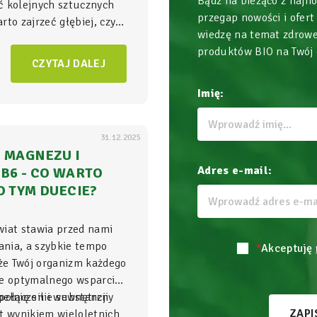
Bądź na bieżąco z najn
ć kolejnych sztucznych
przegap nowości i ofert
to zajrzeć głębiej, czyli
wiedzę na temat zdrowe
ła energii w Twoim
produktów BIO na Twój
am, gdzie na poziomie
CZYTAJ DALEJ
zgrywa się cała
gra o
Imię:
31.12.2025
 MAGNEZU I
Adres e-mail:
B6 - CO WARTO
O TYM DUECIE?
wiat stawia przed nami
nia, a szybkie tempo
*
Akceptuję
 że Twój organizm każdego
je optymalnego wsparcia,
ełnię sił i wewnętrzny
połączenie substancji
ZAPI
t wynikiem wieloletnich