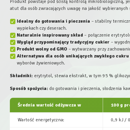
Produkt powstaje pod ścisłą kontrolą mikrobiologiczną, j
atut dla osób zwracających uwagę na jakość wybieranych 
Idealny do gotowania i pieczenia
– stabilny termiczn
wypiekach czy deserach.
Naturalnie inspirowany skład
– połączenie erytrytol
Wygląd przypominający tradycyjny cukier
– wygodny
Produkt wolny od GMO
– wytwarzany przy zachowaniu
Alternatywa dla osób unikających zwykłego cukru
wyborów żywieniowych.
Składniki:
erytrytol, stewia ekstrakt, w tym 95 % glikozy
Sposób spożycia:
do gotowania i pieczenia, słodzenia kaw
Ś
rednia wartość odżywcza w
100 g pr
Wartość energetyczna:
0,9 kJ / 