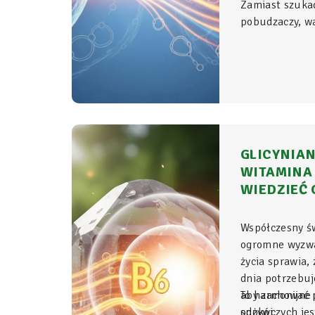
Zamiast szuka
pobudzaczy, war
do samego źród
organizmie - t
komórkowym ro
witalność.
GLICYNIAN
WITAMINA 
WIEDZIEĆ 
Współczesny ś
ogromne wyzwa
życia sprawia,
dnia potrzebu
aby zachować p
To harmonijne 
spokój.
odżywczych jes