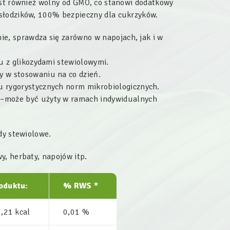
est również wolny od GMO, co stanowi dodatkowy
słodzików, 100% bezpieczny dla cukrzyków.
ie, sprawdza się zarówno w napojach, jak i w
u z glikozydami stewiolowymi.
 w stosowaniu na co dzień.
 rygorystycznych norm mikrobiologicznych.
–może być użyty w ramach indywidualnych
dy stewiolowe.
y, herbaty, napojów itp.
oduktu:
% RWS *
0,21 kcal
0,01 %