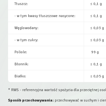
Tłuszcz:
≤ 0,1 g
- w tym kwasy tłuszczowe nasycone:
≤ 0,1 g
Węglowodany:
≤ 0,03 g
- w tym cukry:
≤ 0,03 g
Poliole:
99 g
Błonnik:
≤ 0,1 g
Białko:
≤ 0,05 g
* RWS - referencyjna wartość spożycia dla przeciętnej oso
Sposób przechowywania:
przechowywać w suchym i ciem