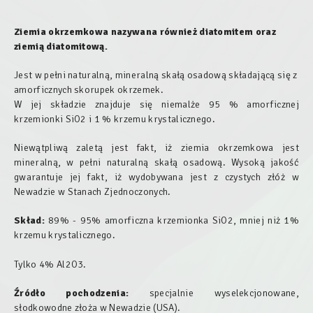
Ziemia okrzemkowa nazywana również diatomitem oraz
ziemią diatomitową.
Jest w pełni naturalną, mineralną skałą osadową składającą się z
amorficznych skorupek okrzemek.
W jej składzie znajduje się niemalże 95 % amorficznej
krzemionki SiO2 i 1 % krzemu krystalicznego.
Niewątpliwą zaletą jest fakt, iż ziemia okrzemkowa jest
mineralną, w pełni naturalną skałą osadową. Wysoką jakość
gwarantuje jej fakt, iż wydobywana jest z czystych złóż w
Newadzie w Stanach Zjednoczonych.
Skład:
89% - 95% amorficzna krzemionka SiO2, mniej niż 1%
krzemu krystalicznego.
Tylko 4% Al2O3.
Źródło pochodzenia:
specjalnie wyselekcjonowane,
słodkowodne złoża w Newadzie (USA).