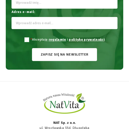
Adres e-mail:
*
Akceptuję
regulamin
i
politykę prywatności
ZAPISZ SIĘ NA NEWSLETTER
NAT Sp. z o.o.
ul. Wrocławska 33d, Długołęka