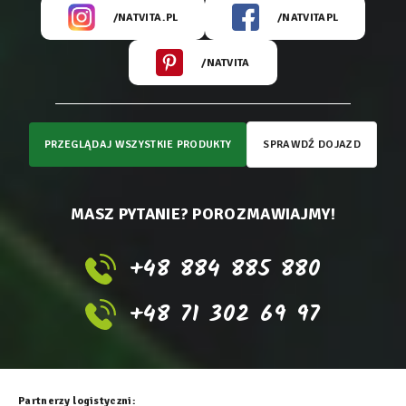
/NATVITA.PL
/NATVITAPL
/NATVITA
PRZEGLĄDAJ WSZYSTKIE PRODUKTY
SPRAWDŹ DOJAZD
MASZ PYTANIE? POROZMAWIAJMY!
+48 884 885 880
+48 71 302 69 97
Partnerzy logistyczni: