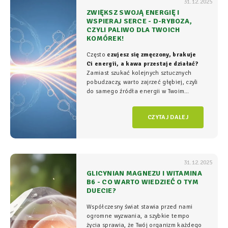
31.12.2025
ZWIĘKSZ SWOJĄ ENERGIĘ I
WSPIERAJ SERCE - D-RYBOZA,
CZYLI PALIWO DLA TWOICH
KOMÓREK!
Często
czujesz się zmęczony, brakuje
Ci energii, a kawa przestaje działać?
Zamiast szukać kolejnych sztucznych
pobudzaczy, warto zajrzeć głębiej, czyli
do samego źródła energii w Twoim
organizmie - tam, gdzie na poziomie
komórkowym rozgrywa się cała
gra o
CZYTAJ DALEJ
witalność.
31.12.2025
GLICYNIAN MAGNEZU I WITAMINA
B6 - CO WARTO WIEDZIEĆ O TYM
DUECIE?
Współczesny świat stawia przed nami
ogromne wyzwania, a szybkie tempo
życia sprawia, że Twój organizm każdego