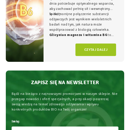
dnia potrzebuje optymalnego wsparcia,
aby zachować pełnię sił i wewnętrzny
spokój.
To harmonijne połączenie substancji
odżywczych jest wynikiem wieloletnich
badań nad tym, jak natura może
współpracować z biologią człowieka.
Glicynian magnezu i witamina B6
to
duet, który w NatVita traktujemy jako
fundament świadomego wspierania
CZYTAJ DALEJ
organizmu, łączący wysoką skuteczność z
najwyższym bezpieczeństwem
stosowania.
ZAPISZ SIĘ NA NEWSLETTER
Bądź na bieżąco z najnowszymi promocjami w naszym sklepie. Nie
przegap nowości i ofert specjalnych, a przy okazji poszerzaj
swoją wiedzę na temat zdrowego odżywiania i wpływu
konkretnych produktów BIO na Twój organizm!
Imię: