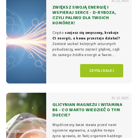
31.12.2025
ZWIĘKSZ SWOJĄ ENERGIĘ I
WSPIERAJ SERCE - D-RYBOZA,
CZYLI PALIWO DLA TWOICH
KOMÓREK!
Często
czujesz się zmęczony, brakuje
Ci energii, a kawa przestaje działać?
Zamiast szukać kolejnych sztucznych
pobudzaczy, warto zajrzeć głębiej, czyli
do samego źródła energii w Twoim
organizmie - tam, gdzie na poziomie
komórkowym rozgrywa się cała
gra o
CZYTAJ DALEJ
witalność.
31.12.2025
GLICYNIAN MAGNEZU I WITAMINA
B6 - CO WARTO WIEDZIEĆ O TYM
DUECIE?
Współczesny świat stawia przed nami
ogromne wyzwania, a szybkie tempo
życia sprawia, że Twój organizm każdego