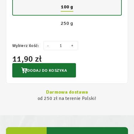
100 g
250 g
Wybierz ilość:
-
+
11,90 zł
DODAJ DO KOSZYKA
Darmowa dostawa
od 250 zł na terenie Polski!