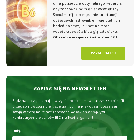
dnia potrzebuje optymalnego wsparcia,
aby zachować pełnię sił i wewnętrzny
spokój.
To harmonijne połączenie substancji
odżywczych jest wynikiem wieloletnich
badań nad tym, jak natura może
współpracować z biologią człowieka.
Glicynian magnezu i witamina B6
to
duet, który w NatVita traktujemy jako
fundament świadomego wspierania
CZYTAJ DALEJ
organizmu, łączący wysoką skuteczność z
najwyższym bezpieczeństwem
stosowania.
ZAPISZ SIĘ NA NEWSLETTER
Bądź na bieżąco z najnowszymi promocjami w naszym sklepie. Nie
przegap nowości i ofert specjalnych, a przy okazji poszerzaj
swoją wiedzę na temat zdrowego odżywiania i wpływu
konkretnych produktów BIO na Twój organizm!
Imię: