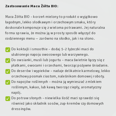
Zastosowanie
Maca Żółta BIO:
Maca Żółta BIO – korzeń mielony to produkt o wyjątkowo
łagodnym, lekko słodkawym i orzechowym smaku, który
doskonale komponuje się z wieloma potrawami. Jej naturalna
forma sprawia, że można ją w prosty sposób włączyć do
codziennego menu — zarówno na słodko, jak i na słono.
Do koktajli i smoothie – dodaj 1–2 łyżeczki maci do
ulubionego napoju owocowego lub warzywnego.
Do owsianki, musli lub jogurtu – maca świetnie łączy się z
płatkami, owocami i orzechami, tworząc pożywne śniadanie.
Do deserów i wypieków – nadaje delikatnie karmelowy, lekko
orzechowy posmak ciastom, naleśnikom domowej roboty.
Do napojów roślinnych – można ją wymieszać z mlekiem
roślinnym, kakao, lub kawą tworząc ciepły, aromatyczny
napój.
Do potraw słonych – niewielka ilość maci sprawdzi się
również jako składnik sosów, zup-kremów czy domowych
dressingów.