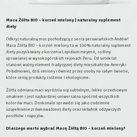
Maca Żółta BIO – korzeń mielony | naturalny suplement
diety
Odkryj naturalną moc pochodzącą z serca peruwiańskich Andów!
Maca Żółta BIO – korzeń mielony to w 100% naturalny suplement
diety pozyskiwany z korzenia
Lepidium meyenii
, rośliny
uprawianej w wysokogórskich rejonach Peru. Od setek lat
stanowi ważny element tradycyjnej diety mieszkańców Ameryki
Południowej, dziś ceniony również przez osoby na całym świecie,
które cenią produkty roślinne i ekologiczne.
Żółta odmiana maci wyróżnia się subtelnym, lekko orzechowym
smakiem i jest najbardziej uniwersalna spośród wszystkich
kolorów maci. Doskonale sprawdzi się jako codzienne
uzupełnienie zrównoważonej diety oraz składnik odżywczych
posiłków i napojów.
Dlaczego warto wybrać Macę Żółtą BIO – korzeń mielony?