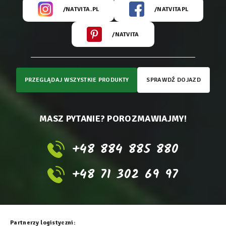
/NATVITA.PL
/NATVITAPL
/NATVITA
PRZEGLĄDAJ WSZYSTKIE PRODUKTY
SPRAWDŹ DOJAZD
MASZ PYTANIE? POROZMAWIAJMY!
+48 884 885 880
+48 71 302 69 97
Partnerzy logistyczni: