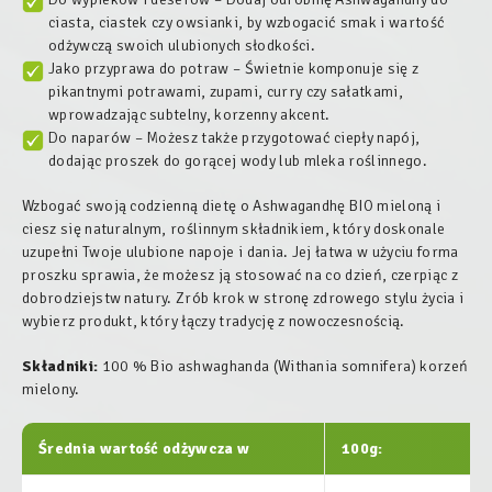
ciasta, ciastek czy owsianki, by wzbogacić smak i wartość
odżywczą swoich ulubionych słodkości.
Jako przyprawa do potraw – Świetnie komponuje się z
pikantnymi potrawami, zupami, curry czy sałatkami,
wprowadzając subtelny, korzenny akcent.
Do naparów – Możesz także przygotować ciepły napój,
dodając proszek do gorącej wody lub mleka roślinnego.
Wzbogać swoją codzienną dietę o Ashwagandhę BIO mieloną i
ciesz się naturalnym, roślinnym składnikiem, który doskonale
uzupełni Twoje ulubione napoje i dania. Jej łatwa w użyciu forma
proszku sprawia, że możesz ją stosować na co dzień, czerpiąc z
dobrodziejstw natury. Zrób krok w stronę zdrowego stylu życia i
wybierz produkt, który łączy tradycję z nowoczesnością.
Składniki:
100 % Bio ashwaghanda (Withania somnifera) korzeń
mielony.
Średnia wartość odżywcza w
100g: