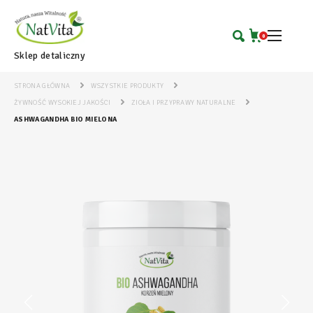
0
Sklep detaliczny
STRONA GŁÓWNA
WSZYSTKIE PRODUKTY
ŻYWNOŚĆ WYSOKIEJ JAKOŚCI
ZIOŁA I PRZYPRAWY NATURALNE
ASHWAGANDHA BIO MIELONA