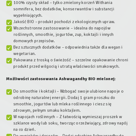
100% czysty skład – tylko zmielony korzeń Withania
somnifera, bez dodatków, konserwantów i substancji
wypełniających.
Jakość BIO – produkt pochodzi z ekologicznych upraw.
Wszechstronne zastosowanie – idealna do napojów
roślinnych, smoothie, jogurtów, zup, koktajli i innych
domowych przepisów.
Bez sztucznych dodatków – odpowiednia także dla wegan i
wegetarian.
Pakowana z troską o świeżość – szczelne opakowanie chroni
produkt przed wilgocią i utratą właściwości smakowych.
Możliwości zastosowania Ashwagandhy BIO mielonej:
Do smoothie i koktajli – Wzbogać swoje ulubione napoje o
odrobinę naturalnej energii. Dodaj 1 gram proszku do
smoothie, jogurtów lub mleka roślinnego i ciesz się
zdrowym, pełnym smaku koktajlem.
W napojach roślinnych – Z łatwością wymieszaj proszek w
szklance wody lub soku, tworząc orzeźwiający, zdrowy napój
na co dzień.
Do wypieków i deserów – Dodaj odrobinę Ashwagandhy do