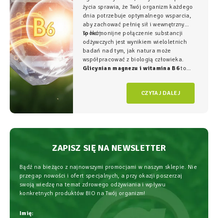
życia sprawia, że Twój organizm każdego
dnia potrzebuje optymalnego wsparcia,
aby zachować pełnię sił i wewnętrzny
spokój.
To harmonijne połączenie substancji
odżywczych jest wynikiem wieloletnich
badań nad tym, jak natura może
współpracować z biologią człowieka.
Glicynian magnezu i witamina B6
to
duet, który w NatVita traktujemy jako
fundament świadomego wspierania
CZYTAJ DALEJ
organizmu, łączący wysoką skuteczność z
najwyższym bezpieczeństwem
stosowania.
ZAPISZ SIĘ NA NEWSLETTER
Bądź na bieżąco z najnowszymi promocjami w naszym sklepie. Nie
przegap nowości i ofert specjalnych, a przy okazji poszerzaj
swoją wiedzę na temat zdrowego odżywiania i wpływu
konkretnych produktów BIO na Twój organizm!
Imię: