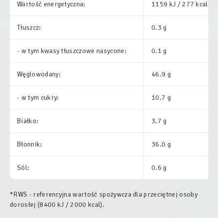
Wartość energetyczna:
1159 kJ / 277 kcal
Tłuszcz:
0.3 g
- w tym kwasy tłuszczowe nasycone:
0.1 g
Węglowodany:
46.9 g
- w tym cukry:
10.7 g
Białko:
3.7 g
Błonnik:
36.0 g
Sól:
0.6 g
*RWS - referencyjna wartość spożywcza dla przeciętnej osoby
dorosłej (8400 kJ / 2000 kcal).