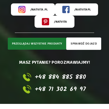
/NATVITA.PL
/NATVITAPL
/NATVITA
PRZEGLĄDAJ WSZYSTKIE PRODUKTY
SPRAWDŹ DOJAZD
MASZ PYTANIE? POROZMAWIAJMY!
+48 884 885 880
+48 71 302 69 97