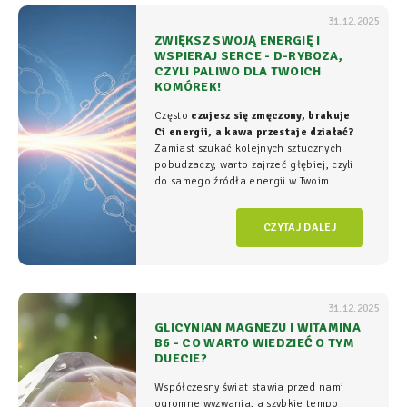
31.12.2025
ZWIĘKSZ SWOJĄ ENERGIĘ I
WSPIERAJ SERCE - D-RYBOZA,
CZYLI PALIWO DLA TWOICH
KOMÓREK!
Często
czujesz się zmęczony, brakuje
Ci energii, a kawa przestaje działać?
Zamiast szukać kolejnych sztucznych
pobudzaczy, warto zajrzeć głębiej, czyli
do samego źródła energii w Twoim
organizmie - tam, gdzie na poziomie
komórkowym rozgrywa się cała
gra o
CZYTAJ DALEJ
witalność.
31.12.2025
GLICYNIAN MAGNEZU I WITAMINA
B6 - CO WARTO WIEDZIEĆ O TYM
DUECIE?
Współczesny świat stawia przed nami
ogromne wyzwania, a szybkie tempo