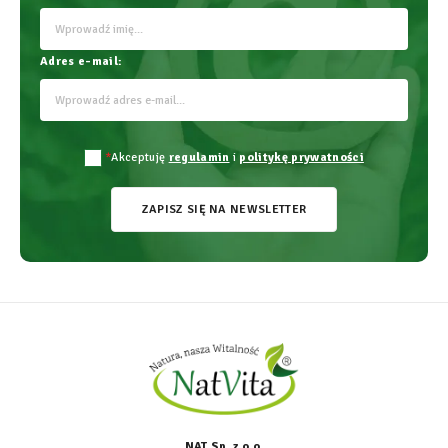
Adres e-mail:
*
Akceptuję
regulamin
i
politykę prywatności
ZAPISZ SIĘ NA NEWSLETTER
NAT Sp. z o.o.