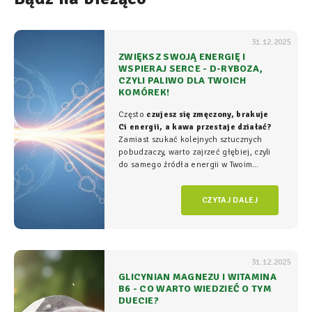
31.12.2025
ZWIĘKSZ SWOJĄ ENERGIĘ I
WSPIERAJ SERCE - D-RYBOZA,
CZYLI PALIWO DLA TWOICH
KOMÓREK!
Często
czujesz się zmęczony, brakuje
Ci energii, a kawa przestaje działać?
Zamiast szukać kolejnych sztucznych
pobudzaczy, warto zajrzeć głębiej, czyli
do samego źródła energii w Twoim
organizmie - tam, gdzie na poziomie
komórkowym rozgrywa się cała
gra o
CZYTAJ DALEJ
witalność.
31.12.2025
GLICYNIAN MAGNEZU I WITAMINA
B6 - CO WARTO WIEDZIEĆ O TYM
DUECIE?