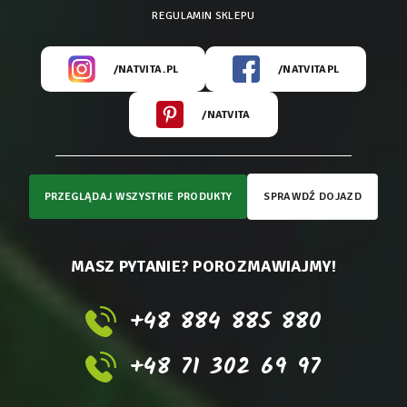
REGULAMIN SKLEPU
/NATVITA.PL
/NATVITAPL
/NATVITA
PRZEGLĄDAJ WSZYSTKIE PRODUKTY
SPRAWDŹ DOJAZD
MASZ PYTANIE? POROZMAWIAJMY!
+48 884 885 880
+48 71 302 69 97