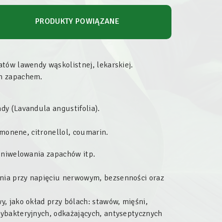
PRODUKTY POWIĄZANE
tów lawendy wąskolistnej, lekarskiej.
ym zapachem.
dy (Lavandula angustifolia).
imonene, citronellol, coumarin.
, niwelowania zapachów itp.
nia przy napięciu nerwowym, bezsenności oraz
, jako okład przy bólach: stawów, mięśni,
ybakteryjnych, odkażających, antyseptycznych