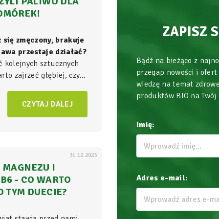
ZYLI PALIWO DLA
OMÓREK!
ZAPISZ 
z się zmęczony, brakuje
 kawa przestaje działać?
Bądź na bieżąco z najn
ć kolejnych sztucznych
przegap nowości i ofert
to zajrzeć głębiej, czyli
wiedzę na temat zdrowe
ła energii w Twoim
produktów BIO na Twój
am, gdzie na poziomie
CZYTAJ DALEJ
zgrywa się cała
gra o
Imię:
31.12.2025
 MAGNEZU I
Adres e-mail:
B6 - CO WARTO
O TYM DUECIE?
wiat stawia przed nami