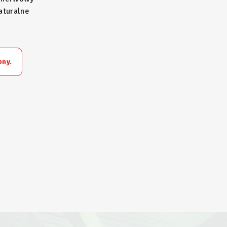
aturalne
pny.