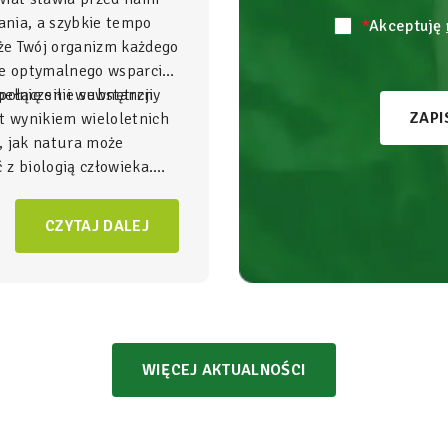
nia, a szybkie tempo
*
Akceptuję
 że Twój organizm każdego
je optymalnego wsparcia,
ełnię sił i wewnętrzny
połączenie substancji
ZAPI
t wynikiem wieloletnich
, jak natura może
z biologią człowieka.
gnezu i witamina B6
to
NatVita traktujemy jako
CZYTAJ DALEJ
adomego wspierania
czący wysoką skuteczność
bezpieczeństwem
WIĘCEJ AKTUALNOŚCI