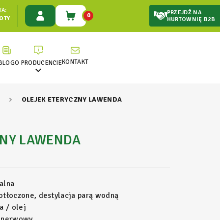
A:
PRZEJDŹ NA
0
ŁOTY
HURTOWNIĘ B2B
KONTAKT
BLOG
O PRODUCENCIE

OLEJEK ETERYCZNY LAWENDA
ZNY LAWENDA
alna
tłoczone, destylacja parą wodną
a / olej
 nerwowy