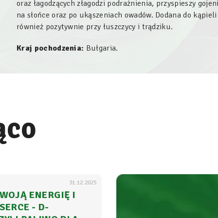
oraz łagodzących złagodzi podrażnienia, przyspieszy gojen
na słońce oraz po ukąszeniach owadów. Dodana do kąpiel
również pozytywnie przy łuszczycy i trądziku.
Kraj pochodzenia:
Bułgaria.
ąco
31.12.2025
WOJĄ ENERGIĘ I
SERCE - D-