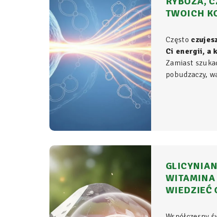
RYBOZA, C
TWOICH K
Często
czujes
Ci energii, a
Zamiast szuka
pobudzaczy, war
do samego źród
organizmie - t
komórkowym ro
witalność.
GLICYNIAN
WITAMINA 
WIEDZIEĆ 
Współczesny ś