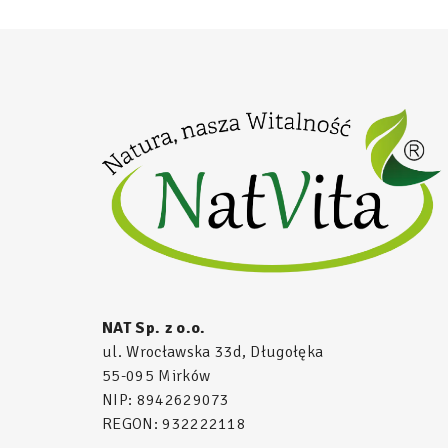
NAT Sp. z o.o.
ul. Wrocławska 33d, Długołęka
55-095 Mirków
NIP: 8942629073
REGON: 932222118