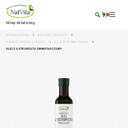
0
Sklep detaliczny
STRONA GŁÓWNA
WSZYSTKIE PRODUKTY
ŻYWNOŚĆ WYSOKIEJ JAKOŚCI
OLEJE ROŚLINNE I MASŁA
OLEJ Z OSTROPESTU ZIMNOTŁOCZONY