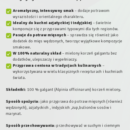
Aromatyczny, intensywny smak
– dodaje potrawom
wyrazistości i orientalnego charakteru.
Idealny do kuchni azjatyckiej i indyjskiej
– świetnie
komponuje się z przyprawami typowymi dla tych regionów.
Pasuje do potraw mięsnych
– sprawdza się również jako
dodatek do mięs wędzonych, tworząc wyjątkowe kompozycje
smakowe.
W 100% naturalny skład
– mielony korzeń galgantu bez
dodatków, ulepszaczy i wypełniaczy.
Przyprawa ceniona w tradycjach kulinarnych
–
wykorzystywana w wielu klasycznych recepturach i kuchniach
świata.
Składniki:
100 % galgant (
Alpinia officinarum
) korzeń mielony.
Sposób spożycia:
jako przyprawa do potraw mięsnych (również
wędzonych), azjatyckich , indyjskich ,zup,bulionów sosów i
marynat.
Sposób przechowywania:
przechowywać w suchym i ciemnym