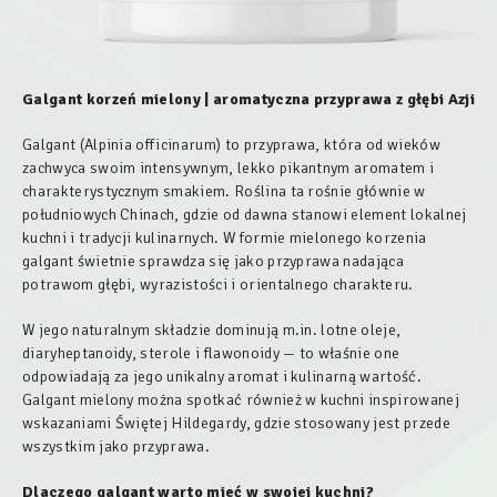
Galgant korzeń mielony | aromatyczna przyprawa z głębi Azji
Galgant (Alpinia officinarum) to przyprawa, która od wieków
zachwyca swoim intensywnym, lekko pikantnym aromatem i
charakterystycznym smakiem. Roślina ta rośnie głównie w
południowych Chinach, gdzie od dawna stanowi element lokalnej
kuchni i tradycji kulinarnych. W formie mielonego korzenia
galgant świetnie sprawdza się jako przyprawa nadająca
potrawom głębi, wyrazistości i orientalnego charakteru.
W jego naturalnym składzie dominują m.in. lotne oleje,
diaryheptanoidy, sterole i flawonoidy — to właśnie one
odpowiadają za jego unikalny aromat i kulinarną wartość.
Galgant mielony można spotkać również w kuchni inspirowanej
wskazaniami Świętej Hildegardy, gdzie stosowany jest przede
wszystkim jako przyprawa.
Dlaczego galgant warto mieć w swojej kuchni?