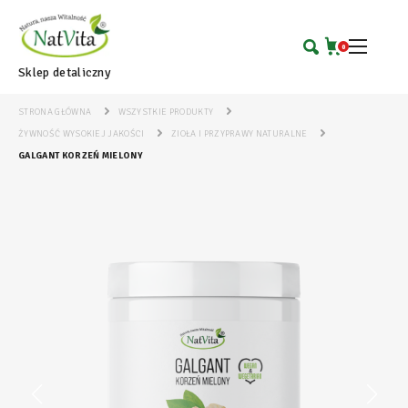
0
Sklep detaliczny
STRONA GŁÓWNA
WSZYSTKIE PRODUKTY
ŻYWNOŚĆ WYSOKIEJ JAKOŚCI
ZIOŁA I PRZYPRAWY NATURALNE
GALGANT KORZEŃ MIELONY