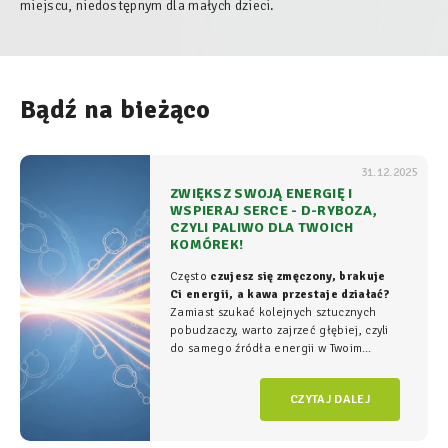
miejscu, niedostępnym dla małych dzieci.
Bądź na bieżąco
31.12.2025
ZWIĘKSZ SWOJĄ ENERGIĘ I
WSPIERAJ SERCE - D-RYBOZA,
CZYLI PALIWO DLA TWOICH
KOMÓREK!
Często
czujesz się zmęczony, brakuje
Ci energii, a kawa przestaje działać?
Zamiast szukać kolejnych sztucznych
pobudzaczy, warto zajrzeć głębiej, czyli
do samego źródła energii w Twoim
organizmie - tam, gdzie na poziomie
komórkowym rozgrywa się cała
gra o
CZYTAJ DALEJ
witalność.