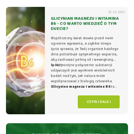
31.12.2025
GLICYNIAN MAGNEZU I WITAMINA
B6 - CO WARTO WIEDZIEĆ O TYM
DUECIE?
Współczesny świat stawia przed nami
ogromne wyzwania, a szybkie tempo
życia sprawia, że Twój organizm każdego
dnia potrzebuje optymalnego wsparcia,
aby zachować pełnię sił i wewnętrzny
spokój.
To harmonijne połączenie substancji
odżywczych jest wynikiem wieloletnich
badań nad tym, jak natura może
współpracować z biologią człowieka.
Glicynian magnezu i witamina B6
to
duet, który w NatVita traktujemy jako
fundament świadomego wspierania
CZYTAJ DALEJ
organizmu, łączący wysoką skuteczność z
najwyższym bezpieczeństwem
stosowania.