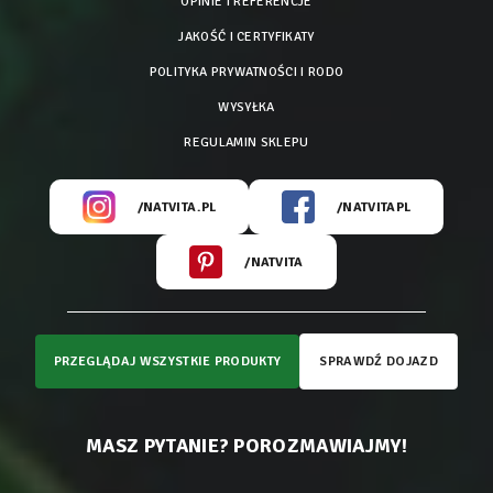
OPINIE I REFERENCJE
JAKOŚĆ I CERTYFIKATY
POLITYKA PRYWATNOŚCI I RODO
WYSYŁKA
REGULAMIN SKLEPU
/NATVITA.PL
/NATVITAPL
/NATVITA
PRZEGLĄDAJ WSZYSTKIE PRODUKTY
SPRAWDŹ DOJAZD
MASZ PYTANIE? POROZMAWIAJMY!