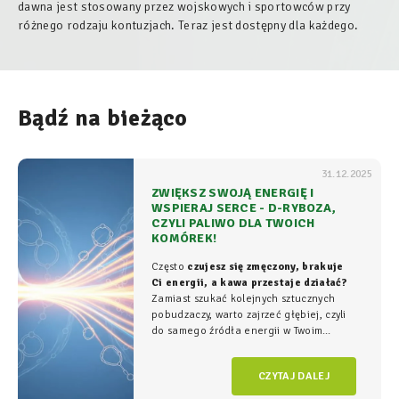
dawna jest stosowany przez wojskowych i sportowców przy
różnego rodzaju kontuzjach. Teraz jest dostępny dla każdego.
Bądź na bieżąco
31.12.2025
ZWIĘKSZ SWOJĄ ENERGIĘ I
WSPIERAJ SERCE - D-RYBOZA,
CZYLI PALIWO DLA TWOICH
KOMÓREK!
Często
czujesz się zmęczony, brakuje
Ci energii, a kawa przestaje działać?
Zamiast szukać kolejnych sztucznych
pobudzaczy, warto zajrzeć głębiej, czyli
do samego źródła energii w Twoim
organizmie - tam, gdzie na poziomie
komórkowym rozgrywa się cała
gra o
CZYTAJ DALEJ
witalność.