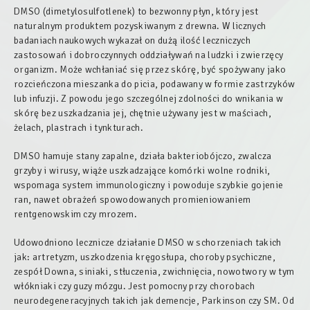
DMSO (dimetylosulfotlenek) to bezwonny płyn, który jest
naturalnym produktem pozyskiwanym z drewna. W licznych
badaniach naukowych wykazał on dużą ilość leczniczych
zastosowań i dobroczynnych oddziaływań na ludzki i zwierzęcy
organizm. Może wchłaniać się przez skórę, być spożywany jako
rozcieńczona mieszanka do picia, podawany w formie zastrzyków
lub infuzji. Z powodu jego szczególnej zdolności do wnikania w
skórę bez uszkadzania jej, chętnie używany jest w maściach,
żelach, plastrach i tynkturach.
DMSO hamuje stany zapalne, działa bakteriobójczo, zwalcza
grzyby i wirusy, wiąże uszkadzające komórki wolne rodniki,
wspomaga system immunologiczny i powoduje szybkie gojenie
ran, nawet obrażeń spowodowanych promieniowaniem
rentgenowskim czy mrozem.
Udowodniono lecznicze działanie DMSO w schorzeniach takich
jak: artretyzm, uszkodzenia kręgosłupa, choroby psychiczne,
zespół Downa, siniaki, stłuczenia, zwichnięcia, nowotwory w tym
włókniaki czy guzy mózgu. Jest pomocny przy chorobach
neurodegeneracyjnych takich jak demencje, Parkinson czy SM. Od