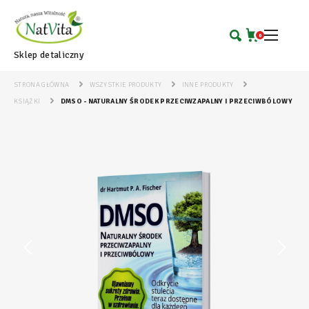
0
Sklep detaliczny
STRONA GŁÓWNA
WSZYSTKIE PRODUKTY
INNE PRODUKTY
KSIĄŻKI
DMSO - NATURALNY ŚRODEK PRZECIWZAPALNY I PRZECIWBÓLOWY