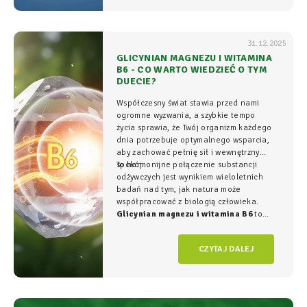
31.12.2025
GLICYNIAN MAGNEZU I WITAMINA
B6 - CO WARTO WIEDZIEĆ O TYM
DUECIE?
Współczesny świat stawia przed nami
ogromne wyzwania, a szybkie tempo
życia sprawia, że Twój organizm każdego
dnia potrzebuje optymalnego wsparcia,
aby zachować pełnię sił i wewnętrzny
spokój.
To harmonijne połączenie substancji
odżywczych jest wynikiem wieloletnich
badań nad tym, jak natura może
współpracować z biologią człowieka.
Glicynian magnezu i witamina B6
to
duet, który w NatVita traktujemy jako
fundament świadomego wspierania
CZYTAJ DALEJ
organizmu, łączący wysoką skuteczność z
najwyższym bezpieczeństwem
stosowania.