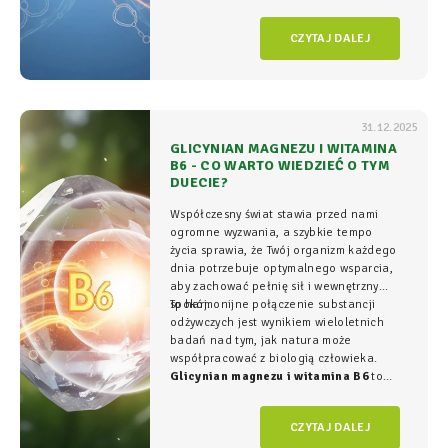
organizmie - tam, gdzie na poziomie
komórkowym rozgrywa się cała
gra o
CZYTAJ DALEJ
witalność.
31.12.2025
GLICYNIAN MAGNEZU I WITAMINA
B6 - CO WARTO WIEDZIEĆ O TYM
DUECIE?
Współczesny świat stawia przed nami
ogromne wyzwania, a szybkie tempo
życia sprawia, że Twój organizm każdego
dnia potrzebuje optymalnego wsparcia,
aby zachować pełnię sił i wewnętrzny
spokój.
To harmonijne połączenie substancji
odżywczych jest wynikiem wieloletnich
badań nad tym, jak natura może
współpracować z biologią człowieka.
Glicynian magnezu i witamina B6
to
duet, który w NatVita traktujemy jako
fundament świadomego wspierania
CZYTAJ DALEJ
organizmu, łączący wysoką skuteczność z