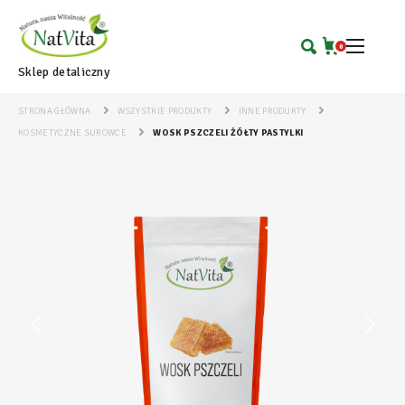
0
Sklep detaliczny
STRONA GŁÓWNA
WSZYSTKIE PRODUKTY
INNE PRODUKTY
KOSMETYCZNE SUROWCE
WOSK PSZCZELI ŻÓŁTY PASTYLKI