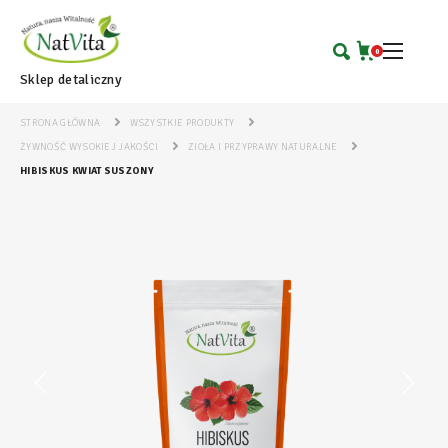
0
Sklep detaliczny
STRONA GŁÓWNA
WSZYSTKIE PRODUKTY
ŻYWNOŚĆ WYSOKIEJ JAKOŚCI
ZIOŁA I PRZYPRAWY NATURALNE
HIBISKUS KWIAT SUSZONY