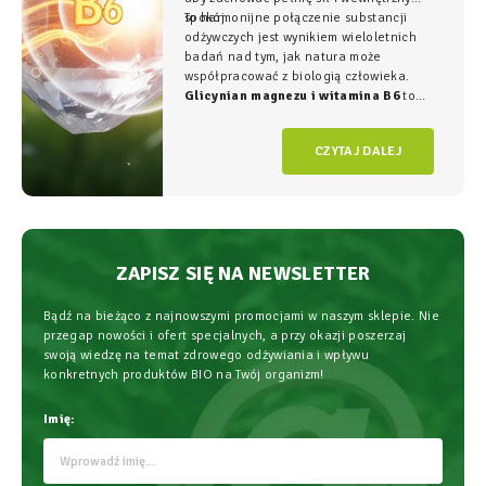
spokój.
To harmonijne połączenie substancji
odżywczych jest wynikiem wieloletnich
badań nad tym, jak natura może
współpracować z biologią człowieka.
Glicynian magnezu i witamina B6
to
duet, który w NatVita traktujemy jako
fundament świadomego wspierania
CZYTAJ DALEJ
organizmu, łączący wysoką skuteczność z
najwyższym bezpieczeństwem
stosowania.
ZAPISZ SIĘ NA NEWSLETTER
Bądź na bieżąco z najnowszymi promocjami w naszym sklepie. Nie
przegap nowości i ofert specjalnych, a przy okazji poszerzaj
swoją wiedzę na temat zdrowego odżywiania i wpływu
konkretnych produktów BIO na Twój organizm!
Imię: