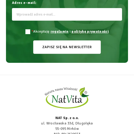
Adres e-mail:
*
Akceptuję
regulamin
i
politykę prywatności
ZAPISZ SIĘ NA NEWSLETTER
NAT Sp. z o.o.
ul. Wrocławska 33d, Długołęka
55-095 Mirków