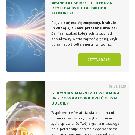
WSPIERAJ SERCE - D-RYBOZA,
CZYLI PALIWO DLA TWOICH
KOMÓREK!
Często
czujesz się zmęczony, brakuje
Ci energii, a kawa przestaje działać?
Zamiast szukać kolejnych sztucznych
pobudzaczy, warto zajrzeć głębiej, czyli
do samego źródła energii w Twoim
organizmie - tam, gdzie na poziomie
komórkowym rozgrywa się cała
gra o
CZYTAJ DALEJ
witalność.
31.12.2025
GLICYNIAN MAGNEZU I WITAMINA
B6 - CO WARTO WIEDZIEĆ O TYM
DUECIE?
Współczesny świat stawia przed nami
ogromne wyzwania, a szybkie tempo
życia sprawia, że Twój organizm każdego
dnia potrzebuje optymalnego wsparcia,
aby zachować pełnię sił i wewnętrzny