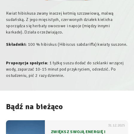
Kwiat hibiskusa zwany inaczej ketmią szczawiową, malwą
sudańską. Z jego mięsistych, czerwonych działek kielicha
sporządza się herbaty owocowe i napoje (między innymi
karkade). Działa orzeźwiająco.
Składniki:
100 % hibiskus (
Hibiscus sabdariffa
) kwiaty suszone.
Propozycja spożycia:
1 łyżkę suszu dodać do szklanki wrzącej
wody, zaparzać 10-15 minut pod przykryciem, odcedzić. Po
ostudzeniu, pić 2 razy dziennie.
Bądź na bieżąco
31.12.2025
ZWIĘKSZ SWOJĄ ENERGIĘ I