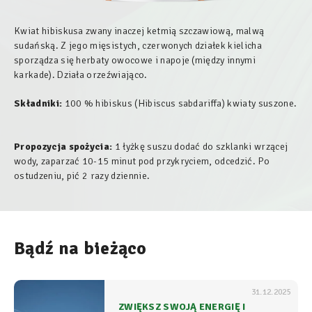
Kwiat hibiskusa zwany inaczej ketmią szczawiową, malwą
sudańską. Z jego mięsistych, czerwonych działek kielicha
sporządza się herbaty owocowe i napoje (między innymi
karkade). Działa orzeźwiająco.
Składniki:
100 % hibiskus (
Hibiscus sabdariffa
) kwiaty suszone.
Propozycja spożycia:
1 łyżkę suszu dodać do szklanki wrzącej
wody, zaparzać 10-15 minut pod przykryciem, odcedzić. Po
ostudzeniu, pić 2 razy dziennie.
Bądź na bieżąco
31.12.2025
ZWIĘKSZ SWOJĄ ENERGIĘ I