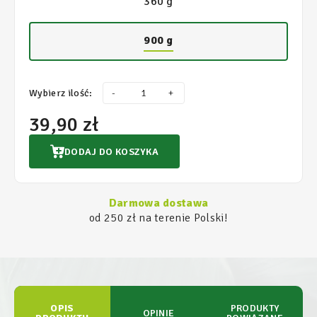
360 g
900 g
Wybierz ilość:
-
+
39,90 zł
DODAJ DO KOSZYKA
Darmowa dostawa
od 250 zł na terenie Polski!
OPIS
PRODUKTY
OPINIE