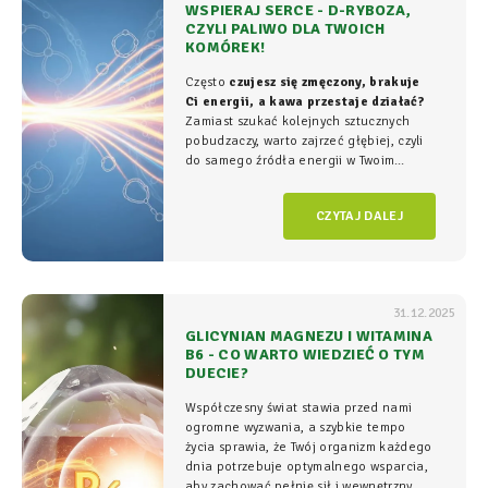
WSPIERAJ SERCE - D-RYBOZA,
CZYLI PALIWO DLA TWOICH
KOMÓREK!
Często
czujesz się zmęczony, brakuje
Ci energii, a kawa przestaje działać?
Zamiast szukać kolejnych sztucznych
pobudzaczy, warto zajrzeć głębiej, czyli
do samego źródła energii w Twoim
organizmie - tam, gdzie na poziomie
komórkowym rozgrywa się cała
gra o
CZYTAJ DALEJ
witalność.
31.12.2025
GLICYNIAN MAGNEZU I WITAMINA
B6 - CO WARTO WIEDZIEĆ O TYM
DUECIE?
Współczesny świat stawia przed nami
ogromne wyzwania, a szybkie tempo
życia sprawia, że Twój organizm każdego
dnia potrzebuje optymalnego wsparcia,
aby zachować pełnię sił i wewnętrzny