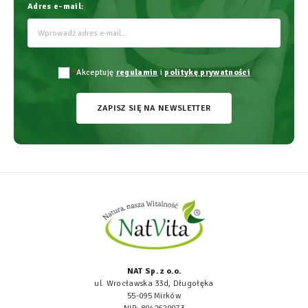
Adres e-mail:
*
Akceptuję
regulamin
i
politykę prywatności
ZAPISZ SIĘ NA NEWSLETTER
NAT Sp. z o.o.
ul. Wrocławska 33d, Długołęka
55-095 Mirków