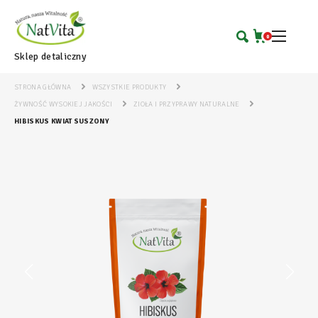
0
Sklep detaliczny
STRONA GŁÓWNA
WSZYSTKIE PRODUKTY
ŻYWNOŚĆ WYSOKIEJ JAKOŚCI
ZIOŁA I PRZYPRAWY NATURALNE
HIBISKUS KWIAT SUSZONY