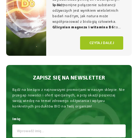
spokój.
To harmonijne połączenie substancji
odżywczych jest wynikiem wieloletnich
badań nad tym, jak natura może
współpracować z biologią człowieka.
Glicynian magnezu i witamina B6
to
duet, który w NatVita traktujemy jako
fundament świadomego wspierania
CZYTAJ DALEJ
organizmu, łączący wysoką skuteczność z
najwyższym bezpieczeństwem
stosowania.
ZAPISZ SIĘ NA NEWSLETTER
Bądź na bieżąco z najnowszymi promocjami w naszym sklepie. Nie
przegap nowości i ofert specjalnych, a przy okazji poszerzaj
swoją wiedzę na temat zdrowego odżywiania i wpływu
konkretnych produktów BIO na Twój organizm!
Imię: