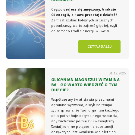
Często
czujesz się zmęczony, brakuje
Ci energii, a kawa przestaje działać?
Zamiast szukać kolejnych sztucznych
pobudzaczy, warto zajrzeć głębiej, czyli
do samego źródła energii w Twoim
organizmie - tam, gdzie na poziomie
komórkowym rozgrywa się cała
gra o
CZYTAJ DALEJ
witalność.
31.12.2025
GLICYNIAN MAGNEZU I WITAMINA
B6 - CO WARTO WIEDZIEĆ O TYM
DUECIE?
Współczesny świat stawia przed nami
ogromne wyzwania, a szybkie tempo
życia sprawia, że Twój organizm każdego
dnia potrzebuje optymalnego wsparcia,
aby zachować pełnię sił i wewnętrzny
spokój.
To harmonijne połączenie substancji
odżywczych jest wynikiem wieloletnich