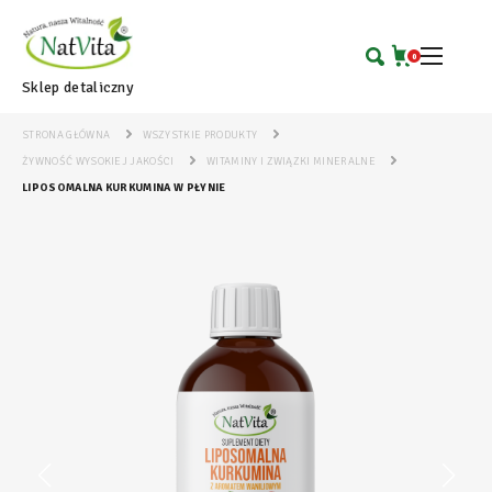
0
Sklep detaliczny
STRONA GŁÓWNA
WSZYSTKIE PRODUKTY
ŻYWNOŚĆ WYSOKIEJ JAKOŚCI
WITAMINY I ZWIĄZKI MINERALNE
LIPOSOMALNA KURKUMINA W PŁYNIE