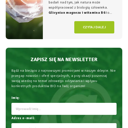
badań nad tym, jak natura może
współpracować z biologią człowieka.
Glicynian magnezu i witamina B6
to
duet, który w NatVita traktujemy jako
fundament świadomego wspierania
CZYTAJ DALEJ
organizmu, łączący wysoką skuteczność z
najwyższym bezpieczeństwem
stosowania.
ZAPISZ SIĘ NA NEWSLETTER
Bądź na bieżąco z najnowszymi promocjami w naszym sklepie. Nie
przegap nowości i ofert specjalnych, a przy okazji poszerzaj
swoją wiedzę na temat zdrowego odżywiania i wpływu
konkretnych produktów BIO na Twój organizm!
Imię:
Adres e-mail: