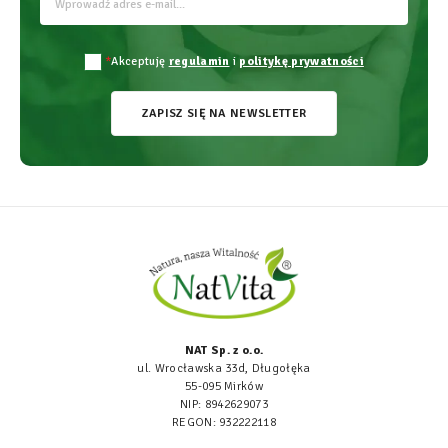
*
Akceptuję
regulamin
i
politykę prywatności
ZAPISZ SIĘ NA NEWSLETTER
NAT Sp. z o.o.
ul. Wrocławska 33d, Długołęka
55-095 Mirków
NIP: 8942629073
REGON: 932222118