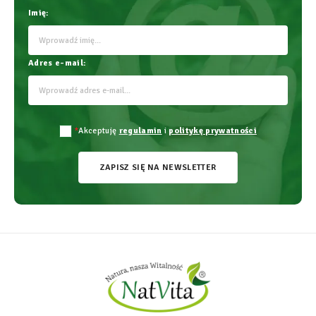
Imię:
Adres e-mail:
*
Akceptuję
regulamin
i
politykę prywatności
ZAPISZ SIĘ NA NEWSLETTER