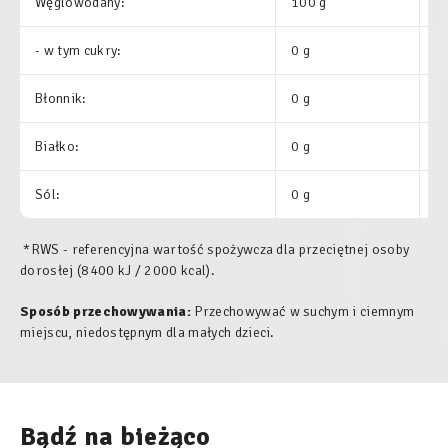
Węglowodany:
100 g
3
- w tym cukry:
0 g
0
Błonnik:
0 g
-
Białko:
0 g
0
Sól:
0 g
0
*RWS - referencyjna wartość spożywcza dla przeciętnej osoby
dorosłej (8400 kJ / 2000 kcal).
Sposób przechowywania:
Przechowywać w suchym i ciemnym
miejscu, niedostępnym dla małych dzieci.
Bądź na bieżąco