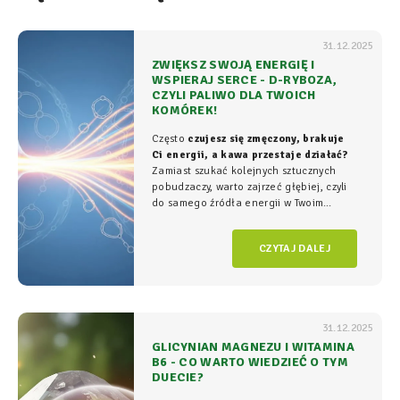
31.12.2025
ZWIĘKSZ SWOJĄ ENERGIĘ I
WSPIERAJ SERCE - D-RYBOZA,
CZYLI PALIWO DLA TWOICH
KOMÓREK!
Często
czujesz się zmęczony, brakuje
Ci energii, a kawa przestaje działać?
Zamiast szukać kolejnych sztucznych
pobudzaczy, warto zajrzeć głębiej, czyli
do samego źródła energii w Twoim
organizmie - tam, gdzie na poziomie
komórkowym rozgrywa się cała
gra o
CZYTAJ DALEJ
witalność.
31.12.2025
GLICYNIAN MAGNEZU I WITAMINA
B6 - CO WARTO WIEDZIEĆ O TYM
DUECIE?