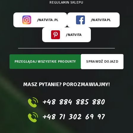
REGULAMIN SKLEPU
/NATVITA.PL
/NATVITAPL
/NATVITA
PRZEGLĄDAJ WSZYSTKIE PRODUKTY
SPRAWDŹ DOJAZD
MASZ PYTANIE? POROZMAWIAJMY!
+48 884 885 880
+48 71 302 69 97