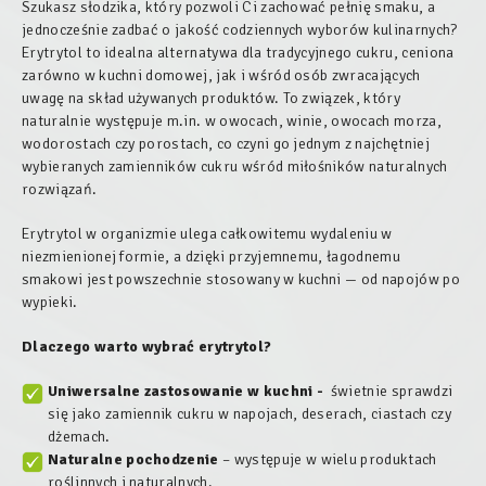
Szukasz słodzika, który pozwoli Ci zachować pełnię smaku, a
jednocześnie zadbać o jakość codziennych wyborów kulinarnych?
Erytrytol to idealna alternatywa dla tradycyjnego cukru, ceniona
zarówno w kuchni domowej, jak i wśród osób zwracających
uwagę na skład używanych produktów. To związek, który
naturalnie występuje m.in. w owocach, winie, owocach morza,
wodorostach czy porostach, co czyni go jednym z najchętniej
wybieranych zamienników cukru wśród miłośników naturalnych
rozwiązań.
Erytrytol w organizmie ulega całkowitemu wydaleniu w
niezmienionej formie, a dzięki przyjemnemu, łagodnemu
smakowi jest powszechnie stosowany w kuchni — od napojów po
wypieki.
Dlaczego warto wybrać erytrytol?
Uniwersalne zastosowanie w kuchni -
świetnie sprawdzi
się jako zamiennik cukru w napojach, deserach, ciastach czy
dżemach.
Naturalne pochodzenie
– występuje w wielu produktach
roślinnych i naturalnych.