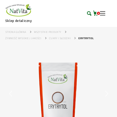
0
Sklep detaliczny
STRONA GŁÓWNA
WSZYSTKIE PRODUKTY
ŻYWNOŚĆ WYSOKIEJ JAKOŚCI
CUKRY I SŁODZIKI
ERYTRYTOL