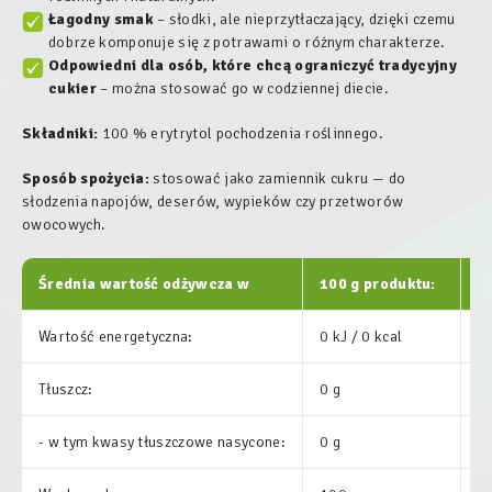
Łagodny smak
– słodki, ale nieprzytłaczający, dzięki czemu
dobrze komponuje się z potrawami o różnym charakterze.
Odpowiedni dla osób, które chcą ograniczyć tradycyjny
cukier
– można stosować go w codziennej diecie.
Składniki:
100 % erytrytol pochodzenia roślinnego.
Sposób spożycia:
stosować jako zamiennik cukru — do
słodzenia napojów, deserów, wypieków czy przetworów
owocowych.
Średnia wartość odżywcza w
100 g produktu:
%
Wartość energetyczna:
0 kJ / 0 kcal
0
Tłuszcz:
0 g
0
- w tym kwasy tłuszczowe nasycone:
0 g
0