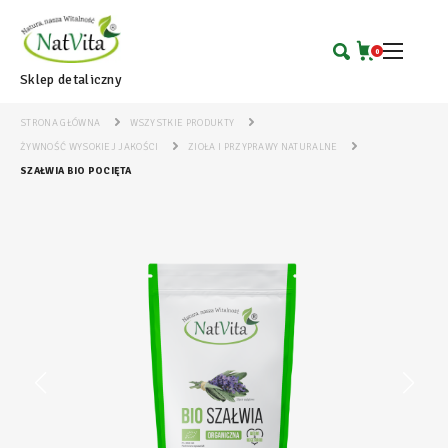
0
Sklep detaliczny
STRONA GŁÓWNA
WSZYSTKIE PRODUKTY
ŻYWNOŚĆ WYSOKIEJ JAKOŚCI
ZIOŁA I PRZYPRAWY NATURALNE
SZAŁWIA BIO POCIĘTA