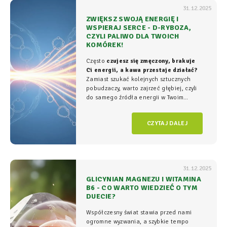
31.12.2025
ZWIĘKSZ SWOJĄ ENERGIĘ I
WSPIERAJ SERCE - D-RYBOZA,
CZYLI PALIWO DLA TWOICH
KOMÓREK!
Często
czujesz się zmęczony, brakuje
Ci energii, a kawa przestaje działać?
Zamiast szukać kolejnych sztucznych
pobudzaczy, warto zajrzeć głębiej, czyli
do samego źródła energii w Twoim
organizmie - tam, gdzie na poziomie
komórkowym rozgrywa się cała
gra o
CZYTAJ DALEJ
witalność.
31.12.2025
GLICYNIAN MAGNEZU I WITAMINA
B6 - CO WARTO WIEDZIEĆ O TYM
DUECIE?
Współczesny świat stawia przed nami
ogromne wyzwania, a szybkie tempo