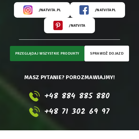
/NATVITA.PL
/NATVITAPL
/NATVITA
PRZEGLĄDAJ WSZYSTKIE PRODUKTY
SPRAWDŹ DOJAZD
MASZ PYTANIE? POROZMAWIAJMY!
+48 884 885 880
+48 71 302 69 97