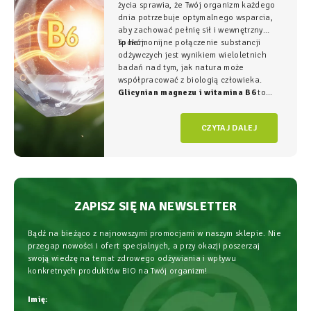
życia sprawia, że Twój organizm każdego
dnia potrzebuje optymalnego wsparcia,
aby zachować pełnię sił i wewnętrzny
spokój.
To harmonijne połączenie substancji
odżywczych jest wynikiem wieloletnich
badań nad tym, jak natura może
współpracować z biologią człowieka.
Glicynian magnezu i witamina B6
to
duet, który w NatVita traktujemy jako
fundament świadomego wspierania
CZYTAJ DALEJ
organizmu, łączący wysoką skuteczność z
najwyższym bezpieczeństwem
stosowania.
ZAPISZ SIĘ NA NEWSLETTER
Bądź na bieżąco z najnowszymi promocjami w naszym sklepie. Nie
przegap nowości i ofert specjalnych, a przy okazji poszerzaj
swoją wiedzę na temat zdrowego odżywiania i wpływu
konkretnych produktów BIO na Twój organizm!
Imię: