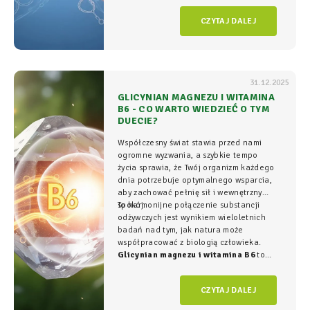
komórkowym rozgrywa się cała
gra o
CZYTAJ DALEJ
witalność.
31.12.2025
GLICYNIAN MAGNEZU I WITAMINA
B6 - CO WARTO WIEDZIEĆ O TYM
DUECIE?
Współczesny świat stawia przed nami
ogromne wyzwania, a szybkie tempo
życia sprawia, że Twój organizm każdego
dnia potrzebuje optymalnego wsparcia,
aby zachować pełnię sił i wewnętrzny
spokój.
To harmonijne połączenie substancji
odżywczych jest wynikiem wieloletnich
badań nad tym, jak natura może
współpracować z biologią człowieka.
Glicynian magnezu i witamina B6
to
duet, który w NatVita traktujemy jako
fundament świadomego wspierania
CZYTAJ DALEJ
organizmu, łączący wysoką skuteczność z
najwyższym bezpieczeństwem