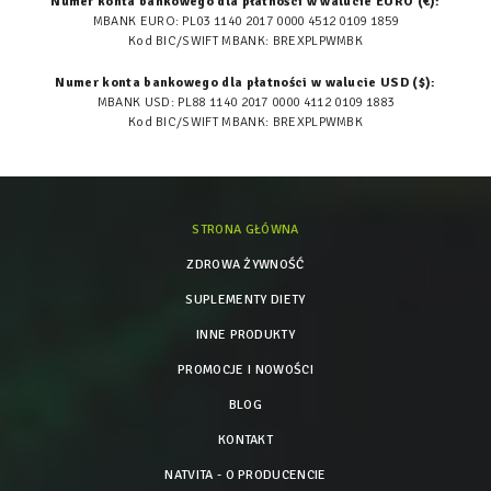
Numer konta bankowego dla płatności w walucie EURO (€):
MBANK EURO: PL03 1140 2017 0000 4512 0109 1859
Kod BIC/SWIFT MBANK: BREXPLPWMBK
Numer konta bankowego dla płatności w walucie USD ($):
MBANK USD: PL88 1140 2017 0000 4112 0109 1883
Kod BIC/SWIFT MBANK: BREXPLPWMBK
STRONA GŁÓWNA
ZDROWA ŻYWNOŚĆ
SUPLEMENTY DIETY
INNE PRODUKTY
PROMOCJE I NOWOŚCI
BLOG
KONTAKT
NATVITA - O PRODUCENCIE