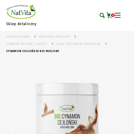
0
Sklep detaliczny
STRONA GŁÓWNA
WSZYSTKIE PRODUKTY
ŻYWNOŚĆ WYSOKIEJ JAKOŚCI
ZIOŁA I PRZYPRAWY NATURALNE
CYNAMON CEJLOŃSKI BIO MIELONY