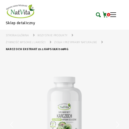
0
Sklep detaliczny
STRONA GŁÓWNA
WSZYSTKIE PRODUKTY
ŻYWNOŚĆ WYSOKIEJ JAKOŚCI
ZIOŁA I PRZYPRAWY NATURALNE
KARCZOCH EKSTRAKT 15:1 KAPSUŁKI 500MG