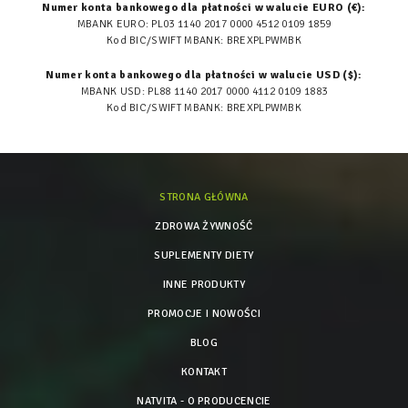
Numer konta bankowego dla płatności w walucie EURO (€):
MBANK EURO: PL03 1140 2017 0000 4512 0109 1859
Kod BIC/SWIFT MBANK: BREXPLPWMBK
Numer konta bankowego dla płatności w walucie USD ($):
MBANK USD: PL88 1140 2017 0000 4112 0109 1883
Kod BIC/SWIFT MBANK: BREXPLPWMBK
STRONA GŁÓWNA
ZDROWA ŻYWNOŚĆ
SUPLEMENTY DIETY
INNE PRODUKTY
PROMOCJE I NOWOŚCI
BLOG
KONTAKT
NATVITA - O PRODUCENCIE