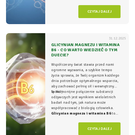
organizmie - tam, gdzie na poziomie
komórkowym rozgrywa się cała
gra o
CZYTAJ DALEJ
witalność.
31.12.2025
GLICYNIAN MAGNEZU I WITAMINA
B6 - CO WARTO WIEDZIEĆ O TYM
DUECIE?
Współczesny świat stawia przed nami
ogromne wyzwania, a szybkie tempo
życia sprawia, że Twój organizm każdego
dnia potrzebuje optymalnego wsparcia,
aby zachować pełnię sił i wewnętrzny
spokój.
To harmonijne połączenie substancji
odżywczych jest wynikiem wieloletnich
badań nad tym, jak natura może
współpracować z biologią człowieka.
Glicynian magnezu i witamina B6
to
duet, który w NatVita traktujemy jako
fundament świadomego wspierania
CZYTAJ DALEJ
organizmu, łączący wysoką skuteczność z