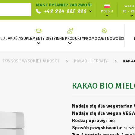
MASZ PYTANIE? ZADZWOŃ!
WALUT
+48 884 885 880
POLSKI
ZŁ - Z
EJ JAKOŚCI
SUPLEMENTY DIETY
INNE PRODUKTY
PROMOCJE I NOWOŚCI


ŻYWNOŚĆ WYSOKIEJ JAKOŚCI
KAKAO I HERBATY
KAKAO
KAKAO BIO MIEL
Nadaje się dla wegetarian
Nadaje się dla wegan VEGA
Rodzaj uprawy:
bio
Sposób pozyskiwania:
susz