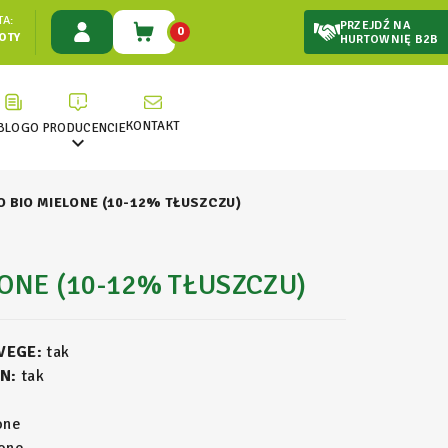
A:
PRZEJDŹ NA
0
ŁOTY
HURTOWNIĘ B2B
KONTAKT
BLOG
O PRODUCENCIE

 BIO MIELONE (10-12% TŁUSZCZU)
ONE (10-12% TŁUSZCZU)
 VEGE:
tak
N:
tak
one