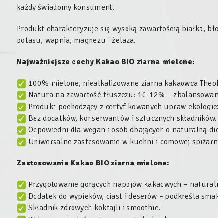
każdy świadomy konsument.
Produkt charakteryzuje się wysoką zawartością białka, bł
potasu, wapnia, magnezu i żelaza.
Najważniejsze cechy Kakao BIO ziarna mielone:
100% mielone, niealkalizowane ziarna kakaowca Theo
Naturalna zawartość tłuszczu: 10-12% – zbalansowany
Produkt pochodzący z certyfikowanych upraw ekologic
Bez dodatków, konserwantów i sztucznych składników.
Odpowiedni dla wegan i osób dbających o naturalną die
Uniwersalne zastosowanie w kuchni i domowej spiżarn
Zastosowanie
Kakao BIO ziarna mielone:
Przygotowanie gorących napojów kakaowych – naturaln
Dodatek do wypieków, ciast i deserów – podkreśla smak
Składnik zdrowych koktajli i smoothie.