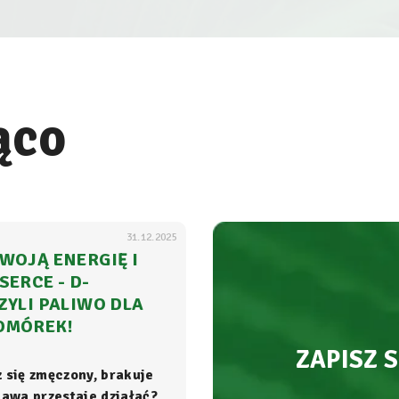
ąco
31.12.2025
WOJĄ ENERGIĘ I
SERCE - D-
ZYLI PALIWO DLA
OMÓREK!
ZAPISZ 
z się zmęczony, brakuje
 kawa przestaje działać?