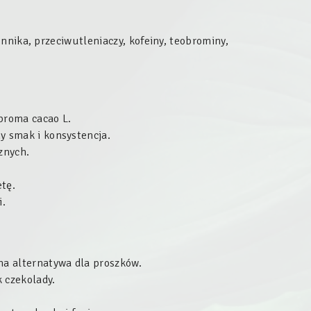
onnika,
przeciwutleniaczy, kofeiny, teobrominy,
broma cacao L.
 smak i konsystencja.
znych.
tę.
i.
a alternatywa dla proszków.
 czekolady.