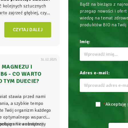
Bądź na bieżąco z najn
ć kolejnych sztucznych
przegap nowości i ofert
to zajrzeć głębiej, czyli
wiedzę na temat zdrowe
ła energii w Twoim
produktów BIO na Twój
am, gdzie na poziomie
CZYTAJ DALEJ
zgrywa się cała
gra o
Imię:
31.12.2025
 MAGNEZU I
Adres e-mail:
B6 - CO WARTO
O TYM DUECIE?
wiat stawia przed nami
nia, a szybkie tempo
*
Akceptuję
 że Twój organizm każdego
je optymalnego wsparcia,
ełnię sił i wewnętrzny
połączenie substancji