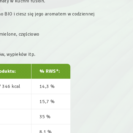
naty w kuchni fusion.
o BIO i ciesz się jego aromatem w codziennej
 mielone, częściowo
ów, wypieków itp.
roduktu:
% RWS*:
/ 346 kcal
14,3 %
15,7 %
35 %
8,1 %