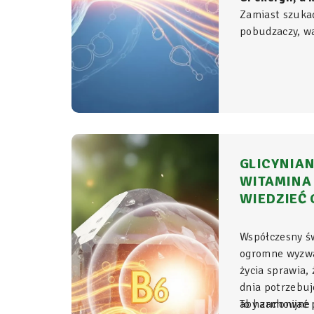
Zamiast szuka
pobudzaczy, war
do samego źród
organizmie - t
komórkowym ro
witalność.
GLICYNIAN
WITAMINA 
WIEDZIEĆ 
Współczesny ś
ogromne wyzwa
życia sprawia,
dnia potrzebu
aby zachować p
To harmonijne 