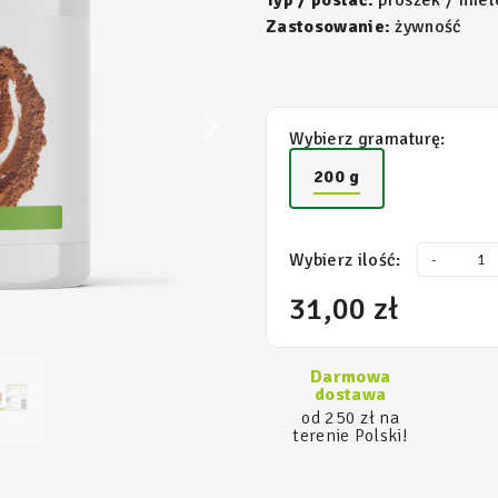
Typ / postać:
proszek / miel
Zastosowanie:
żywność
Wybierz gramaturę:
200 g
Wybierz ilość:
-
31,00 zł
Darmowa
dostawa
od 250 zł na
terenie Polski!