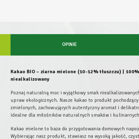
OPINIE
Kakao BIO – ziarna mielone (10-12% tłuszczu) | 100%
niealkalizowany
Poznaj naturalną moc i wyjątkowy smak niealkalizowanych
upraw ekologicznych. Nasze kakao to produkt pochodzący 
zmielonych, zachowujących autentyczny aromat i delikat
Idealne dla miłośników naturalnych smaków i kulinarnyc
Kakao mielone to baza do przygotowania domowych napojó
Wybierając nasz produkt, stawiasz na wysoką jakość, czyst