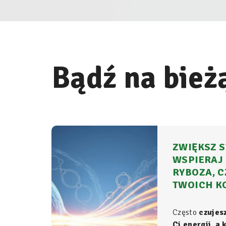
Bądź na bież
ZWIĘKSZ S
WSPIERAJ 
RYBOZA, C
TWOICH K
Często
czujes
Ci energii, a