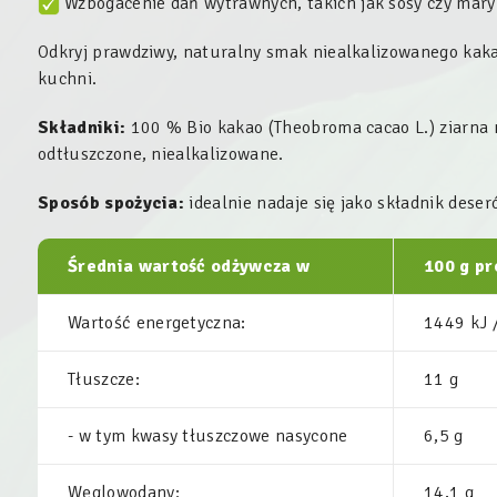
Wzbogacenie dań wytrawnych, takich jak sosy czy mary
Odkryj prawdziwy, naturalny smak niealkalizowanego kaka
kuchni.
Składniki:
100 % Bio kakao (
Theobroma cacao
L.) ziarna
odtłuszczone, niealkalizowane.
Sposób spożycia:
idealnie nadaje się jako składnik deser
Średnia wartość odżywcza w
100 g p
Wartość energetyczna:
1449 kJ 
Tłuszcze:
11 g
- w tym kwasy tłuszczowe nasycone
6,5 g
Węglowodany:
14,1 g