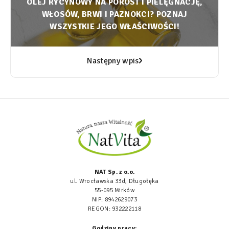
OLEJ RYCYNOWY NA POROST I PIELĘGNACJĘ,
WŁOSÓW, BRWI I PAZNOKCI? POZNAJ
WSZYSTKIE JEGO WŁAŚCIWOŚCI!
Następny wpis
NAT Sp. z o.o.
ul. Wrocławska 33d, Długołęka
55-095 Mirków
NIP: 8942629073
REGON: 932222118
Godziny pracy: