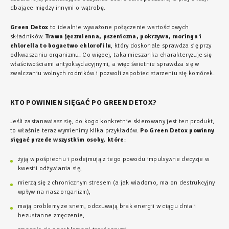
dbające między innymi o wątrobę.
Green Detox
to idealnie wyważone połączenie wartościowych
składników.
Trawa jęczmienna, pszeniczna, pokrzywa, moringa i
chlorella to bogactwo chlorofilu
, który doskonale sprawdza się przy
odkwaszaniu organizmu. Co więcej, taka mieszanka charakteryzuje się
właściwościami antyoksydacyjnymi, a więc świetnie sprawdza się w
zwalczaniu wolnych rodników i pozwoli zapobiec starzeniu się komórek.
KTO POWINIEN SIĘGAĆ PO GREEN DETOX?
Jeśli zastanawiasz się, do kogo konkretnie skierowany jest ten produkt,
to właśnie teraz wymienimy kilka przykładów.
Po Green Detox powinny
sięgać przede wszystkim osoby, które
:
żyją w pośpiechu i podejmują z tego powodu impulsywne decyzje w
kwestii odżywiania się,
mierzą się z chronicznym stresem (a jak wiadomo, ma on destrukcyjny
wpływ na nasz organizm),
mają problemy ze snem, odczuwają brak energii w ciągu dnia i
bezustanne zmęczenie,