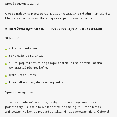
Sposób przygotowania:
Owoce należy najpierw obrać. Następnie wszystkie składniki umieścić w
blenderze i zmiksować. Najlepiej smakuje podawane na zimno.
2. ORZEŹWIAJĄCY KOKTAJL OCZYSZCZAJĄCY Z TRUSKAWKAMI
Składniki:
szklanka truskawek,
sok z całej pomarańczy,
150 ml jogurtu naturalnego (opcjonalnie jak najbardziej można
wykorzystać również kefir),
łyżka Green Detox,
kilka listków mięty do dekoracji koktajlu.
Sposób przygotowania:
Truskawki pozbawić szypułek, następnie obrać i wycisnąć sok z
pomarańczy. Umieścić to w blenderze, dodać jogurt, Green Detox i
zmiksować. Na koniec przelać do szklanki i udekorować miętą. Gotowe!