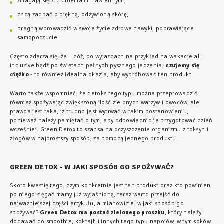
zmagają się z problemami trawiennymi,
chcą zadbać o piękną, odżywioną skórę,
pragną wprowadzić w swoje życie zdrowe nawyki, poprawiające
samopoczucie.
Często zdarza się, że… cóż, po wyjazdach na przykład na wakacje all
inclusive bądź po świętach pełnych pysznego jedzenia,
czujemy się
ciężko
- to również idealna okazja, aby wypróbować ten produkt.
Warto także wspomnieć, że detoks tego typu można przeprowadzić
również spożywając zwiększoną ilość zielonych warzyw i owoców, ale
prawda jest taka, iż trudno jest wytrwać w takim postanowieniu,
ponieważ należy pamiętać o tym, aby odpowiednio je przygotować dzień
wcześniej. Green Detox to szansa na oczyszczenie organizmu z toksyn i
złogów w najprostszy sposób, za pomocą jednego produktu.
GREEN DETOX - W JAKI SPOSÓB GO SPOŻYWAĆ?
Skoro kwestię tego, czym konkretnie jest ten produkt oraz kto powinien
po niego sięgać mamy już wyjaśnioną, teraz warto przejść do
najważniejszej części artykułu, a mianowicie: w jaki sposób go
spożywać?
Green Detox ma postać zielonego proszku
, który należy
dodawać do smoothie, koktajli i innych tego typu napojów, w tym soków