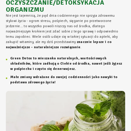
OCZYSZCZANIE/DETOKSYKACJA
ORGANIZMU
Nie jest tajemnicą, że pęd dnia codziennego nie sprzyja zdrowemu
stylowi życia - ogrom stresu, pośpiech, sięganie po przetworzone
jedzenie… to wszystko powoli niszczy nas od środka, dlatego
najważniejszym krokiem jest zdać sobie z tego sprawę i odpowiednio
temu zapobiec. Wiele osób udaje się w takiej sytuacji do apteki, aby
zakupić witaminy, ale my dziś przedstawimy
znacznie lepsze i co
najważniejsze - naturalniejsze rozwiązanie
.
Green Detox to mieszanka naturalnych, wartościowych
składników, które zadbają o Ciebie od środka, nawet jeśli żyjesz
w pośpiechu i często się denerwujesz.
Małe zmiany wdrażane do swojej codzienności jako nawyki to
podstawa zdrowego życia!