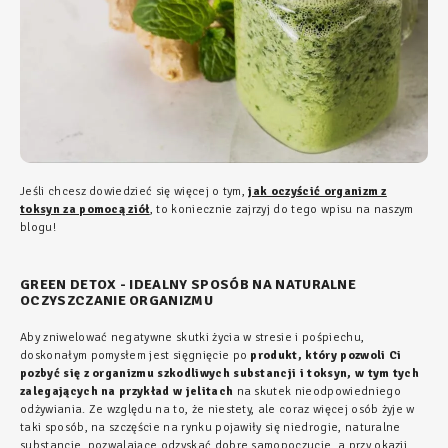
Jeśli chcesz dowiedzieć się więcej o tym,
jak oczyścić organizm z
toksyn za pomocą ziół
, to koniecznie zajrzyj do tego wpisu na naszym
blogu!
GREEN DETOX - IDEALNY SPOSÓB NA NATURALNE
OCZYSZCZANIE ORGANIZMU
Aby zniwelować negatywne skutki życia w stresie i pośpiechu,
doskonałym pomysłem jest sięgnięcie po
produkt, który pozwoli Ci
pozbyć się z organizmu szkodliwych substancji i toksyn, w tym tych
zalegających na przykład w jelitach
na skutek nieodpowiedniego
odżywiania. Ze względu na to, że niestety, ale coraz więcej osób żyje w
taki sposób, na szczęście na rynku pojawiły się niedrogie, naturalne
substancje, pozwalające odzyskać dobre samopoczucie, a przy okazji