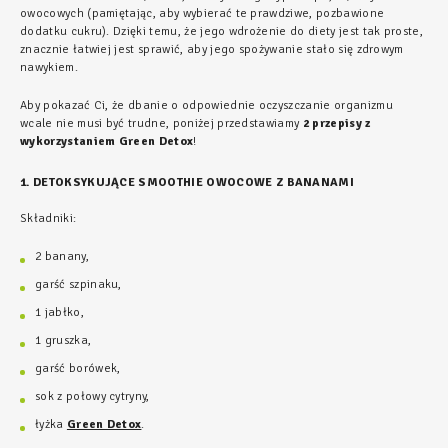
owocowych (pamiętając, aby wybierać te prawdziwe, pozbawione
dodatku cukru). Dzięki temu, że jego wdrożenie do diety jest tak proste,
znacznie łatwiej jest sprawić, aby jego spożywanie stało się zdrowym
nawykiem.
Aby pokazać Ci, że dbanie o odpowiednie oczyszczanie organizmu
wcale nie musi być trudne, poniżej przedstawiamy
2 przepisy z
wykorzystaniem Green Detox
!
1. DETOKSYKUJĄCE SMOOTHIE OWOCOWE Z BANANAMI
Składniki:
2 banany,
garść szpinaku,
1 jabłko,
1 gruszka,
garść borówek,
sok z połowy cytryny,
łyżka
Green Detox
.