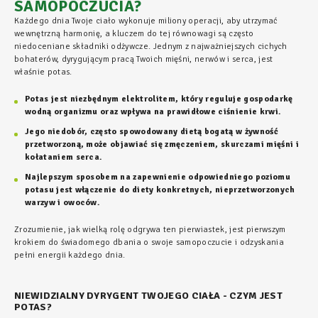
SAMOPOCZUCIA?
Każdego dnia Twoje ciało wykonuje miliony operacji, aby utrzymać
wewnętrzną harmonię, a kluczem do tej równowagi są często
niedoceniane składniki odżywcze. Jednym z najważniejszych cichych
bohaterów, dyrygującym pracą Twoich mięśni, nerwów i serca, jest
właśnie potas.
Potas jest niezbędnym elektrolitem, który reguluje gospodarkę
wodną organizmu oraz wpływa na prawidłowe ciśnienie krwi.
Jego niedobór, często spowodowany dietą bogatą w żywność
przetworzoną, może objawiać się zmęczeniem, skurczami mięśni i
kołataniem serca.
Najlepszym sposobem na zapewnienie odpowiedniego poziomu
potasu jest włączenie do diety konkretnych, nieprzetworzonych
warzyw i owoców.
Zrozumienie, jak wielką rolę odgrywa ten pierwiastek, jest pierwszym
krokiem do świadomego dbania o swoje samopoczucie i odzyskania
pełni energii każdego dnia.
NIEWIDZIALNY DYRYGENT TWOJEGO CIAŁA - CZYM JEST
POTAS?