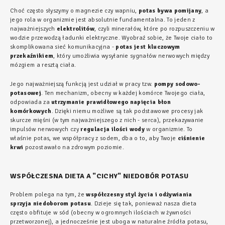
Choć często słyszymy o magnezie czy wapniu,
potas bywa pomijany
, a
jego rola w organizmie jest absolutnie fundamentalna. To jeden z
najważniejszych
elektrolitów
, czyli minerałów, które po rozpuszczeniu w
wodzie przewodzą ładunki elektryczne. Wyobraź sobie, że Twoje ciało to
skomplikowana sieć komunikacyjna -
potas jest kluczowym
przekaźnikiem
, który umożliwia wysyłanie sygnałów nerwowych między
mózgiem a resztą ciała.
Jego najważniejszą funkcją jest udział w pracy tzw.
pompy sodowo-
potasowej
. Ten mechanizm, obecny w każdej komórce Twojego ciała,
odpowiada za
utrzymanie prawidłowego napięcia błon
komórkowych
. Dzięki niemu możliwe są tak podstawowe procesy jak
skurcze mięśni (w tym najważniejszego z nich - serca), przekazywanie
impulsów nerwowych czy
regulacja ilości wody
w organizmie. To
właśnie potas, we współpracy z sodem, dba o to, aby Twoje
ciśnienie
krwi
pozostawało na zdrowym poziomie.
WSPÓŁCZESNA DIETA A "CICHY" NIEDOBÓR POTASU
Problem polega na tym, że
współczesny styl życia i odżywiania
sprzyja niedoborom potasu
. Dzieje się tak, ponieważ nasza dieta
często obfituje w sód (obecny w ogromnych ilościach w żywności
przetworzonej), a jednocześnie jest uboga w naturalne źródła potasu,