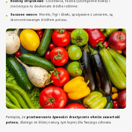
Rośliny strączkowe
: Soczewica, fasola (szczególnie biała) i
ciecierzyca to doskonałe źródła roślinne.
Suszone owoce
: Morele, figi i śliwki, spożywane z umiarem, są
skoncentrowanym źródłem potasu.
Pamiętaj, że
przetwarzanie żywności drastycznie obniża zawartość
potasu
, dlatego im bliżej natury, tym lepiej dla Twojego zdrowia.