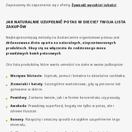
Zapraszamy do zapoznania się z ofertą:
Żywność wysokiej jakości
JAK NATURALNIE UZUPEŁNIĆ POTAS W DIECIE? TWOJA LISTA
ZAKUPÓW
Najbezpieczniejszą metodą na dostarczenie organizmowi potasu jest
zbilansowana dieta oparta na naturalnych, nieprzetworzonych
produktach. Skup się na włączeniu do codziennego menu
prawdziwych bomb potasowych
.
Oto lista produktów, które warto umieścić na stałe w swoim jadłospisie:
Warzywa liściaste
: Szpinak, jarmuż i botwina to absolutna czołówka.
Ziemniaki i bataty
: Szczególnie wartościowe, gdy są pieczone lub
gotowane w skórce.
Pomidory
: Zarówno świeże, jak i w formie koncentratu czy passaty.
Awokado
: Prawdziwy superfood, bogaty nie tylko w potas, ale i
zdrowe tłuszcze.
Banany
: Klasyczny i smaczny sposób na szybkie uzupełnienie tego
minerału.