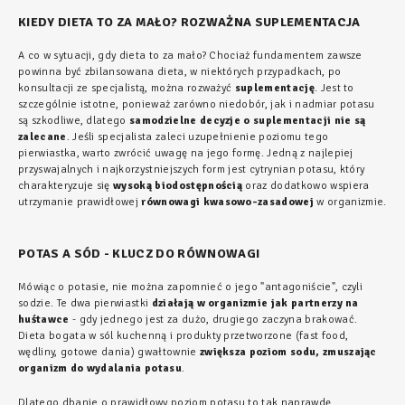
KIEDY DIETA TO ZA MAŁO? ROZWAŻNA SUPLEMENTACJA
A co w sytuacji, gdy dieta to za mało? Chociaż fundamentem zawsze
powinna być zbilansowana dieta, w niektórych przypadkach, po
konsultacji ze specjalistą, można rozważyć
suplementację
. Jest to
szczególnie istotne, ponieważ zarówno niedobór, jak i nadmiar potasu
są szkodliwe, dlatego
samodzielne decyzje o suplementacji nie są
zalecane
. Jeśli specjalista zaleci uzupełnienie poziomu tego
pierwiastka, warto zwrócić uwagę na jego formę. Jedną z najlepiej
przyswajalnych i najkorzystniejszych form jest cytrynian potasu, który
charakteryzuje się
wysoką biodostępnością
oraz dodatkowo wspiera
utrzymanie prawidłowej
równowagi kwasowo-zasadowej
w organizmie.
POTAS A SÓD - KLUCZ DO RÓWNOWAGI
Mówiąc o potasie, nie można zapomnieć o jego "antagoniście", czyli
sodzie. Te dwa pierwiastki
działają w organizmie jak partnerzy na
huśtawce
- gdy jednego jest za dużo, drugiego zaczyna brakować.
Dieta bogata w sól kuchenną i produkty przetworzone (fast food,
wędliny, gotowe dania) gwałtownie
zwiększa poziom sodu, zmuszając
organizm do wydalania potasu
.
Dlatego dbanie o prawidłowy poziom potasu to tak naprawdę