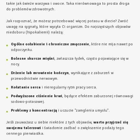
takie jak świeże warzywa i owoce. Taka nierównowaga to prosta droga
do problemów zdrowotnych.
Jak rozpoznać, że możesz potrzebować więcej potasu w diecie? Zwróć
uwagę na sygnały, które wysyła Ci organizm. Do najczęstszych objawów
niedoboru (hipokaliemii) należą:
Ogólne osłabienie i chroniczne zmęczenie
, które nie mija nawet po
odpoczynku.
Bolesne skurcze mięśni
, zwłaszcza łydek, często pojawiające się w
nocy.
Drżenie lub mrowienie kończyn
, wynikające z zaburzeń w
przewodnictwie nerwowym.
Kołatanie serca
i nieregularny rytm pracy serca.
Podwyższone ciśnienie krwi
, będące efektem zaburzonej równowagi
sodowo-potasowej.
Problemy z koncentracją
i uczucie "zamglenia umysłu".
Jeśli zauważasz u siebie niektóre z tych objawów,
warto przyjrzeć się
swojemu talerzowi
i świadomie zadbać o zwiększenie podaży tego
cennego pierwiastka.