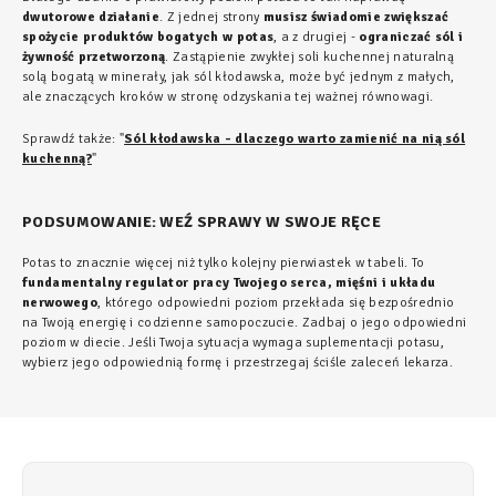
dwutorowe działanie
. Z jednej strony
musisz świadomie zwiększać
spożycie produktów bogatych w potas
, a z drugiej -
ograniczać sól i
żywność przetworzoną
. Zastąpienie zwykłej soli kuchennej naturalną
solą bogatą w minerały, jak sól kłodawska, może być jednym z małych,
ale znaczących kroków w stronę odzyskania tej ważnej równowagi.
Sprawdź także: "
Sól kłodawska - dlaczego warto zamienić na nią sól
kuchenną?
"
PODSUMOWANIE: WEŹ SPRAWY W SWOJE RĘCE
Potas to znacznie więcej niż tylko kolejny pierwiastek w tabeli. To
fundamentalny regulator pracy Twojego serca, mięśni i układu
nerwowego
, którego odpowiedni poziom przekłada się bezpośrednio
na Twoją energię i codzienne samopoczucie. Zadbaj o jego odpowiedni
poziom w diecie. Jeśli Twoja sytuacja wymaga suplementacji potasu,
wybierz jego odpowiednią formę i przestrzegaj ściśle zaleceń lekarza.