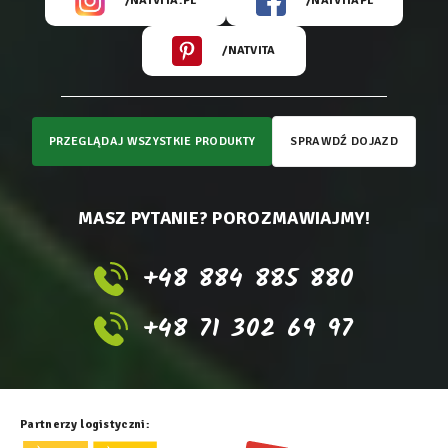
/NATVITA.PL
/NATVITAPL
/NATVITA
PRZEGLĄDAJ WSZYSTKIE PRODUKTY
SPRAWDŹ DOJAZD
MASZ PYTANIE? POROZMAWIAJMY!
+48 884 885 880
+48 71 302 69 97
Partnerzy logistyczni: