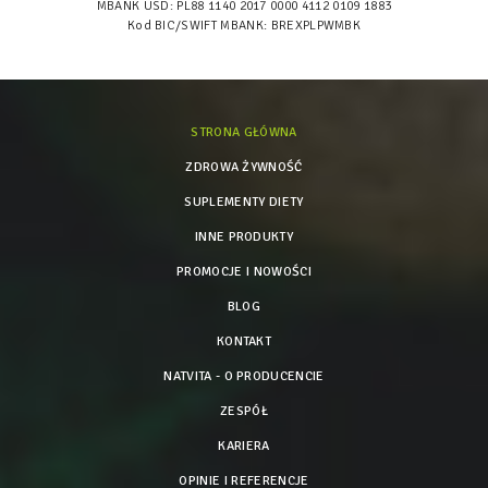
MBANK USD: PL88 1140 2017 0000 4112 0109 1883
Kod BIC/SWIFT MBANK: BREXPLPWMBK
STRONA GŁÓWNA
ZDROWA ŻYWNOŚĆ
SUPLEMENTY DIETY
INNE PRODUKTY
PROMOCJE I NOWOŚCI
BLOG
KONTAKT
NATVITA - O PRODUCENCIE
ZESPÓŁ
KARIERA
OPINIE I REFERENCJE