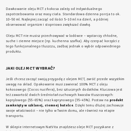
Dawkowanie oleju MCT z kokosa zależy od indywidualnego
zapotrzebowania oraz masy ciała. Standardowa dzienna porcja to ok.
10–50 ml. Najlepiej zacząć od ilości 5–10 ml na dzień, a później
obserwować organizm i stopniowo zwiększać dawkę.
Oleju MCT nie musisz przechowywać w lodówce – wystarczy chłodne,
suche i ciemne miejsce (np. kuchenna szafka). Aby czerpać korzyści z
tego funkcjonalnego tłuszczu, zadbaj jednak o wybór odpowiedniego
produktu.
JAKI OLEJ MCT WYBRAĆ?
Jeśli chcesz zacząć swoją przygodę z olejem MCT, zwróć przede wszystkim
uwagę na skład. Opakowanie musi zawierać 100% MCT z oleju
kokosowego (Cocos nucifera), bez sztucznych dodatków. Kluczowa jest
też zawartość dwóch średniołańcuchowych kwasów tłuszczowych:
kaprylowego (55–65%) oraz kaprynowego (35–45%). Postaw na
produkt
zamknięty w szklanej, ciemnej butelce
. Dzięki temu dłużej zachowuje
swoje właściwości – nie tylko w Twoim domu, ale również na etapie
transportu.
W sklepie internetowym NatVita znajdziesz oleje MCT pozyskane z