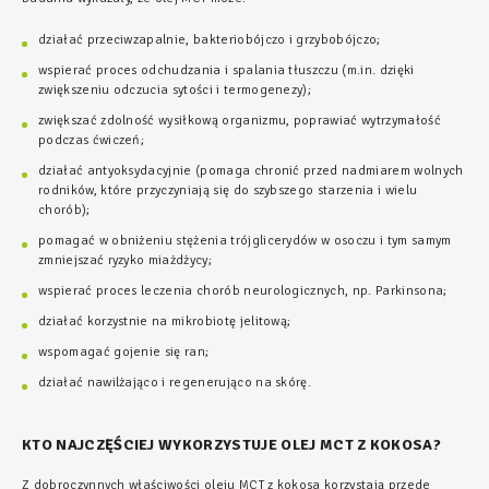
działać przeciwzapalnie, bakteriobójczo i grzybobójczo;
wspierać proces odchudzania i spalania tłuszczu (m.in. dzięki
zwiększeniu odczucia sytości i termogenezy);
zwiększać zdolność wysiłkową organizmu, poprawiać wytrzymałość
podczas ćwiczeń;
działać antyoksydacyjnie (pomaga chronić przed nadmiarem wolnych
rodników, które przyczyniają się do szybszego starzenia i wielu
chorób);
pomagać w obniżeniu stężenia trójglicerydów w osoczu i tym samym
zmniejszać ryzyko miażdżycy;
wspierać proces leczenia chorób neurologicznych, np. Parkinsona;
działać korzystnie na mikrobiotę jelitową;
wspomagać gojenie się ran;
działać nawilżająco i regenerująco na skórę.
KTO NAJCZĘŚCIEJ WYKORZYSTUJE OLEJ MCT Z KOKOSA?
Z dobroczynnych właściwości oleju MCT z kokosa korzystają przede