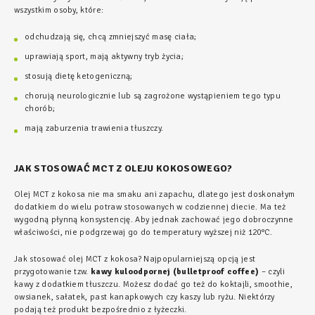
wszystkim osoby, które:
odchudzają się, chcą zmniejszyć masę ciała;
uprawiają sport, mają aktywny tryb życia;
stosują dietę ketogeniczną;
chorują neurologicznie lub są zagrożone wystąpieniem tego typu
chorób;
mają zaburzenia trawienia tłuszczy.
JAK STOSOWAĆ MCT Z OLEJU KOKOSOWEGO?
Olej MCT z kokosa nie ma smaku ani zapachu, dlatego jest doskonałym
dodatkiem do wielu potraw stosowanych w codziennej diecie. Ma też
wygodną płynną konsystencję. Aby jednak zachować jego dobroczynne
właściwości, nie podgrzewaj go do temperatury wyższej niż 120°C.
Jak stosować olej MCT z kokosa? Najpopularniejszą opcją jest
przygotowanie tzw.
kawy kuloodpornej (bulletproof coffee)
– czyli
kawy z dodatkiem tłuszczu. Możesz dodać go też do koktajli, smoothie,
owsianek, sałatek, past kanapkowych czy kaszy lub ryżu. Niektórzy
podają też produkt bezpośrednio z łyżeczki.