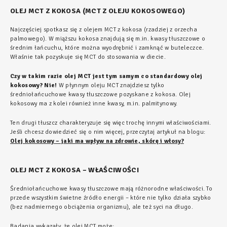
OLEJ MCT Z KOKOSA (MCT Z OLEJU KOKOSOWEGO)
Najczęściej spotkasz się z olejem MCT z kokosa (rzadziej z orzecha
palmowego). W miąższu kokosa znajdują się m.in. kwasy tłuszczowe o
średnim łańcuchu, które można wyodrębnić i zamknąć w buteleczce.
Właśnie tak pozyskuje się MCT do stosowania w diecie.
Czy w takim razie olej MCT jest tym samym co standardowy olej
kokosowy? Nie!
W płynnym oleju MCT znajdziesz tylko
średniołańcuchowe kwasy tłuszczowe pozyskane z kokosa. Olej
kokosowy ma z kolei również inne kwasy, m.in. palmitynowy.
Ten drugi tłuszcz charakteryzuje się więc trochę innymi właściwościami.
Jeśli chcesz dowiedzieć się o nim więcej, przeczytaj artykuł na blogu:
Olej kokosowy – jaki ma wpływ na zdrowie, skórę i włosy?
OLEJ MCT Z KOKOSA – WŁAŚCIWOŚCI
Średniołańcuchowe kwasy tłuszczowe mają różnorodne właściwości. To
przede wszystkim świetne źródło energii – które nie tylko działa szybko
(bez nadmiernego obciążenia organizmu), ale też syci na długo.
Badania wykazały, że olej MCT może: