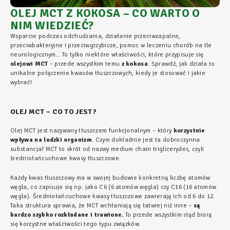
OLEJ MCT Z KOKOSA – CO WARTO O
NIM WIEDZIEĆ?
Wsparcie podczas odchudzania, działanie przeciwzapalne,
przeciwbakteryjne i przeciwgrzybicze, pomoc w leczeniu chorób na tle
neurologicznym… To tylko niektóre właściwości, które przypisuje się
olejowi MCT
– przede wszystkim temu
z kokosa
. Sprawdź, jak działa to
unikalne połączenie kwasów tłuszczowych, kiedy je stosować i jakie
wybrać!
OLEJ MCT – CO TO JEST?
Olej MCT jest nazywany tłuszczem funkcjonalnym – który
korzystnie
wpływa na ludzki organizm
. Czym dokładnie jest ta dobroczynna
substancja? MCT to skrót od nazwy medium chain triglicerydes, czyli
średniołańcuchowe kwasy tłuszczowe.
Każdy kwas tłuszczowy ma w swojej budowie konkretną liczbę atomów
węgla, co zapisuje się np. jako C6 (6 atomów węgla) czy C16 (16 atomów
węgla). Średniołańcuchowe kwasy tłuszczowe zawierają ich od 6 do 12.
Taka struktura sprawia, że MCT wchłaniają się łatwiej niż inne –
są
bardzo szybko rozkładane i trawione.
To przede wszystkim stąd biorą
się korzystne właściwości tego typu związków.