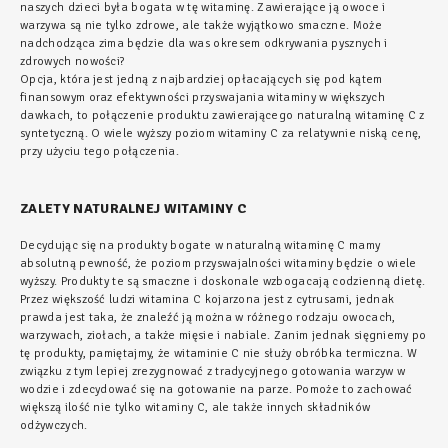
naszych dzieci była bogata w tę witaminę. Zawierające ją owoce i
warzywa są nie tylko zdrowe, ale także wyjątkowo smaczne. Może
nadchodząca zima będzie dla was okresem odkrywania pysznych i
zdrowych nowości?
Opcja, która jest jedną z najbardziej opłacających się pod kątem
finansowym oraz efektywności przyswajania witaminy w większych
dawkach, to połączenie produktu zawierającego naturalną witaminę C z
syntetyczną. O wiele wyższy poziom witaminy C za relatywnie niską cenę,
przy użyciu tego połączenia.
ZALETY NATURALNEJ WITAMINY C
Decydując się na produkty bogate w naturalną witaminę C mamy
absolutną pewność, że poziom przyswajalności witaminy będzie o wiele
wyższy. Produkty te są smaczne i doskonale wzbogacają codzienną dietę.
Przez większość ludzi witamina C kojarzona jest z cytrusami, jednak
prawda jest taka, że znaleźć ją można w różnego rodzaju owocach,
warzywach, ziołach, a także mięsie i nabiale. Zanim jednak sięgniemy po
tę produkty, pamiętajmy, że witaminie C nie służy obróbka termiczna. W
związku z tym lepiej zrezygnować z tradycyjnego gotowania warzyw w
wodzie i zdecydować się na gotowanie na parze. Pomoże to zachować
większą ilość nie tylko witaminy C, ale także innych składników
odżywczych.