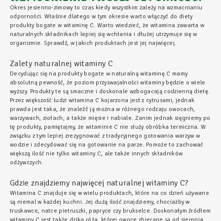
Okres jesienno-zimowy to czas kiedy wszystkim zależy na wzmacnianiu
odporności. Właśnie dlatego w tym okresie warto włączyć do diety
produkty bogate w witaminę C. Warto wiedzieć, że witamina zawarta w
naturalnych składnikach lepiej się wchłania i dłużej utrzymuje się w
organizmie. Sprawdź, w jakich produktach jest jej najwięcej.
Zalety naturalnej witaminy C
Decydując się na produkty bogate w naturalną witaminę C mamy
absolutną pewność, że poziom przyswajalności witaminy będzie o wiele
wyższy. Produkty te są smaczne i doskonale wzbogacają codzienną dietę.
Przez większość ludzi witamina C kojarzona jest z cytrusami, jednak
prawda jest taka, że znaleźć ją można w różnego rodzaju owocach,
warzywach, ziołach, a także mięsie i nabiale. Zanim jednak sięgniemy po
tę produkty, pamiętajmy, że witaminie C nie służy obróbka termiczna. W
związku z tym lepiej zrezygnować z tradycyjnego gotowania warzyw w
wodzie i zdecydować się na gotowanie na parze. Pomoże to zachować
większą ilość nie tylko witaminy C, ale także innych składników
odżywczych.
Gdzie znajdziemy najwięcej naturalnej witaminy C?
Witamina C znajduje się w wielu produktach, które na co dzień używane
są niemal w każdej kuchni. Jej dużą ilość znajdziemy, chociażby w
truskawce, natce pietruszki, papryce czy brukselce. Doskonałym źródłem
witaminy C jest także dzika róża, której owoce zbierane są od sierpnia