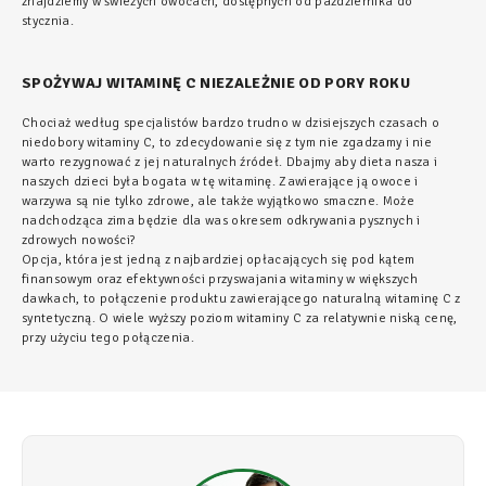
znajdziemy w świeżych owocach, dostępnych od października do
stycznia.
SPOŻYWAJ WITAMINĘ C NIEZALEŻNIE OD PORY ROKU
Chociaż według specjalistów bardzo trudno w dzisiejszych czasach o
niedobory witaminy C, to zdecydowanie się z tym nie zgadzamy i nie
warto rezygnować z jej naturalnych źródeł. Dbajmy aby dieta nasza i
naszych dzieci była bogata w tę witaminę. Zawierające ją owoce i
warzywa są nie tylko zdrowe, ale także wyjątkowo smaczne. Może
nadchodząca zima będzie dla was okresem odkrywania pysznych i
zdrowych nowości?
Opcja, która jest jedną z najbardziej opłacających się pod kątem
finansowym oraz efektywności przyswajania witaminy w większych
dawkach, to połączenie produktu zawierającego naturalną witaminę C z
syntetyczną. O wiele wyższy poziom witaminy C za relatywnie niską cenę,
przy użyciu tego połączenia.