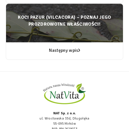
KOCI PAZUR (VILCACORA) – POZNAJ JEGO
PROZDROWOTNE WŁAŚCIWOŚCI!
Następny wpis
NAT Sp. z o.o.
ul. Wrocławska 33d, Długołęka
55-095 Mirków
NIP: 8942629073