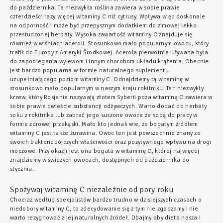
do października. Ta niezwykła roślina zawiera w sobie prawie
czterdzieści razy więcej witaminy C niż cytrusy. Wpływa więc doskonale
na odporność i może być przepysznym dodatkiem do zimowej lekko
przestudzonej herbaty. Wysoka zawartość witaminy C znajduje się
również w wiśniach aceroli. Stosunkowo mało popularnym owocu, który
trafił do Europy z Ameryki Środkowej. Acerola pierwotnie używana była
do zapobiegania wylewom i innym chorobom układu krążenia. Obecnie
jest bardzo popularna w formie naturalnego suplementu
uzupełniającego poziom witaminy C. Odnajdziemy tą witaminę w
stosunkowo mało popularnym w naszym kraju rokitniku. Ten niezwykły
krzew, który Rosjanie nazywają złotem Syberii poza witaminą C zawiera w
sobie prawie dwieście substancji odżywczych. Warto dodać do herbaty
soku z rokitnika lub zabrać jego suszone owoce ze sobą do pracy w
formie zdrowej przekąski. Mało kto jednak wie, że bogatym źródłem
witaminy C jest także żurawina. Owoc ten jest powszechnie znany ze
swoich bakteriobójczych właściwości oraz pozytywnego wpływu na drogi
moczowe. Przy okazji jest ona bogata w witaminę C, której najwięcej
znajdziemy w świeżych owocach, dostępnych od października do
stycznia.
Spożywaj witaminę C niezależnie od pory roku
Chociaż według specjalistów bardzo trudno w dzisiejszych czasach o
niedobory witaminy C, to zdecydowanie się z tym nie zgadzamy i nie
warto rezygnować z jej naturalnych źródeł. Dbajmy aby dieta nasza i