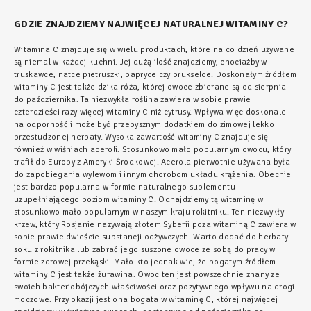
GDZIE ZNAJDZIEMY NAJWIĘCEJ NATURALNEJ WITAMINY C?
Witamina C znajduje się w wielu produktach, które na co dzień używane
są niemal w każdej kuchni. Jej dużą ilość znajdziemy, chociażby w
truskawce, natce pietruszki, papryce czy brukselce. Doskonałym źródłem
witaminy C jest także dzika róża, której owoce zbierane są od sierpnia
do października. Ta niezwykła roślina zawiera w sobie prawie
czterdzieści razy więcej witaminy C niż cytrusy. Wpływa więc doskonale
na odporność i może być przepysznym dodatkiem do zimowej lekko
przestudzonej herbaty. Wysoka zawartość witaminy C znajduje się
również w wiśniach aceroli. Stosunkowo mało popularnym owocu, który
trafił do Europy z Ameryki Środkowej. Acerola pierwotnie używana była
do zapobiegania wylewom i innym chorobom układu krążenia. Obecnie
jest bardzo popularna w formie naturalnego suplementu
uzupełniającego poziom witaminy C. Odnajdziemy tą witaminę w
stosunkowo mało popularnym w naszym kraju rokitniku. Ten niezwykły
krzew, który Rosjanie nazywają złotem Syberii poza witaminą C zawiera w
sobie prawie dwieście substancji odżywczych. Warto dodać do herbaty
soku z rokitnika lub zabrać jego suszone owoce ze sobą do pracy w
formie zdrowej przekąski. Mało kto jednak wie, że bogatym źródłem
witaminy C jest także żurawina. Owoc ten jest powszechnie znany ze
swoich bakteriobójczych właściwości oraz pozytywnego wpływu na drogi
moczowe. Przy okazji jest ona bogata w witaminę C, której najwięcej