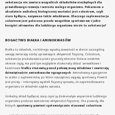
substancja nie zawiera wszystkich składników niezbędnych dla
prawidłowego rozwoju i wzrostu małego organizmu. Pokarmem o
absolutnie unikalnej biologicznej wartości jest colostrum, czyli
siara bydlęca, nazywana także młodziwem. Dlaczego suplementacja
colostrum jest polecana przede wszystkim sportowcom i jakie
korzyści zdrowotne dla ludzkiego organizmu niesie ta substancja?
BOGACTWO BIAŁKA I AMINOKWASÓW
Białko to składnik, na którego wysoką zawartość w diecie szczególną
uwagę zwracają osoby uprawiające aktywność fizyczną. Colostrum,
substancja produkowana przez gruczoły mleczne krów w ostatnim
okresie ciąży, ma pod tym względem doskonały skład: serwatkowe i
kazeinowe
białka stanowią ponad połowę masy młodziwa i zawierają
dziewiętnaście aminokwasów egzogennych
. Aminokwasy egzogenne
to jeden z suplementów, po które najczęściej sięgają sportowcy. Powód
jest prosty – intensywny wysiłek fizyczny sprawia, że zapotrzebowanie
organizmu te składniki szybko wzrasta.
Unikalny skład bydlęcej siary czyni ją doskonałym wsparciem ludzkiego
organizmu podczas wzmożonej aktywności fizycznej. Oto powody, dla
których
sportowcy powinni systematycznie stosować colostrum
: