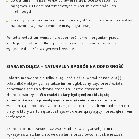
colostrum zmniejsza ryzyko pojawienia się procesów zapalnych
będących skutkiem potreningowych mikrouszkodzeń włókien
mięśniowych,
siara bydlęca ma działanie anaboliczne, które ma bezpośredni wpływ
na rozbudowę i wzmocnienie masy mięśniowej.
Ponadto colostrum wzmacnia odporność i chroni organizm przed
infekcjami – właśnie dlatego jest substancją niezarezerwowaną
wyłącznie dla osób aktywnych fizycznie.
SIARA BYDLĘCA – NATURALNY SPOSÓB NA ODPORNOŚĆ
Colostrum zawiera nie tylko dużą ilość białka. Wśród ponad 250 (!)
składników aktywnych są także immunoglobuliny, czyli przeciwciała
odpowiadające za ochronę organizmu przed czynnikami
chorobotwórczymi.
W składzie siary bydlęcej znajdują się
przeciwciała o naprawdę wysokim stężeniu
, które skutecznie
wzmacniają odporność. Colostrum jest zatem naturalnym suplementem
diety, w który warto się zaopatrzyć w okresie sprzyjającym przeziębieniom
i infekcjom.
Skoro colostrum zawiera aż 250 składników aktywnych, to musi
wykazywać wielokierunkowe działanie prozdrowotne. Jakie jeszcze