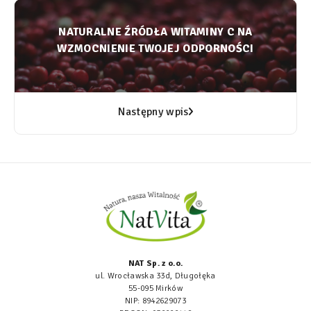
NATURALNE ŹRÓDŁA WITAMINY C NA
WZMOCNIENIE TWOJEJ ODPORNOŚCI
Następny wpis
NAT Sp. z o.o.
ul. Wrocławska 33d, Długołęka
55-095 Mirków
NIP: 8942629073