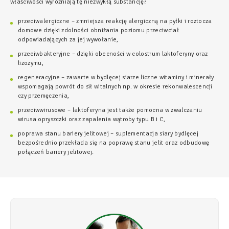
właściwości wyróżniają tę niezwykłą substancję?
przeciwalergiczne – zmniejsza reakcję alergiczną na pyłki i roztocza
domowe dzięki zdolności obniżania poziomu przeciwciał
odpowiadających za jej wywołanie,
przeciwbakteryjne – dzięki obecności w colostrum laktoferyny oraz
lizozymu,
regeneracyjne – zawarte w bydlęcej siarze liczne witaminy i minerały
wspomagają powrót do sił witalnych np. w okresie rekonwalescencji
czy przemęczenia,
przeciwwirusowe – laktoferyna jest także pomocna w zwalczaniu
wirusa opryszczki oraz zapalenia wątroby typu B i C,
poprawa stanu bariery jelitowej – suplementacja siary bydlęcej
bezpośrednio przekłada się na poprawę stanu jelit oraz odbudowę
połączeń bariery jelitowej.