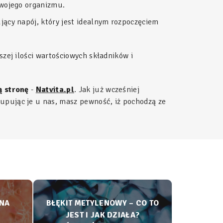
 Twojego organizmu.
ujący napój, który jest idealnym rozpoczęciem
jszej ilości wartościowych składników i
ą stronę
-
Natvita.pl
. Jak już wcześniej
upując je u nas, masz pewność, iż pochodzą ze
KNA
BŁĘKIT METYLENOWY – CO TO
JEST I JAK DZIAŁA?