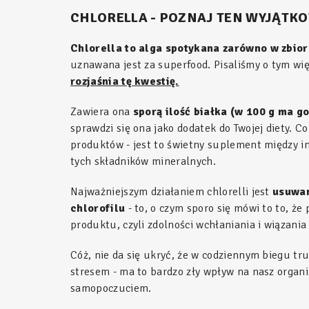
CHLORELLA - POZNAJ TEN WYJĄTK
Chlorella to alga spotykana zarówno w zbio
uznawana jest za superfood. Pisaliśmy o tym wi
rozjaśnia tę kwestię.
Zawiera ona
sporą ilość białka (w 100 g ma go
sprawdzi się ona jako dodatek do Twojej diety. C
produktów - jest to świetny suplement między i
tych składników mineralnych.
Najważniejszym działaniem chlorelli jest
usuwan
chlorofilu
- to, o czym sporo się mówi to to, ż
produktu, czyli zdolności wchłaniania i wiązania 
Cóż, nie da się ukryć, że w codziennym biegu tr
stresem - ma to bardzo zły wpływ na nasz organ
samopoczuciem.