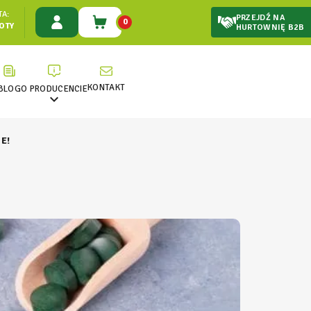
A:
PRZEJDŹ NA
0
ŁOTY
HURTOWNIĘ B2B
KONTAKT
BLOG
O PRODUCENCIE

E!