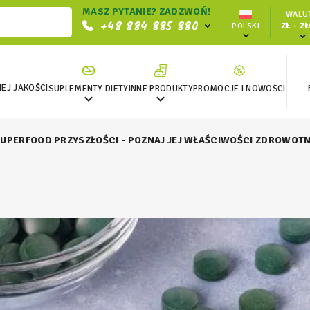
MASZ PYTANIE? ZADZWOŃ!
WALUT
+48 884 885 880
POLSKI
ZŁ - Z
EJ JAKOŚCI
SUPLEMENTY DIETY
INNE PRODUKTY
PROMOCJE I NOWOŚCI


SUPERFOOD PRZYSZŁOŚCI - POZNAJ JEJ WŁAŚCIWOŚCI ZDROWOTN