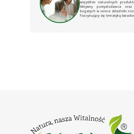
wszystkim naturalnych produktó
Aktywny pomysłodawca oraz
bogatych w cenne składniki nio
Fascynujący się tematyką świado