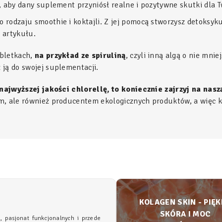
sz, aby dany suplement przyniósł realne i pozytywne skutki dla
go rodzaju smoothie i koktajli. Z jej pomocą stworzysz detoksyk
 artykułu.
abletkach,
na przykład ze spiruliną
, czyli inną algą o nie mnie
ją do swojej suplementacji.
najwyższej jakości chlorellę, to koniecznie zajrzyj na nasz
m, ale również producentem ekologicznych produktów, a więc k
KOLAGEN SKIN - PIĘ
SKÓRA I MOC
a, pasjonat funkcjonalnych i przede