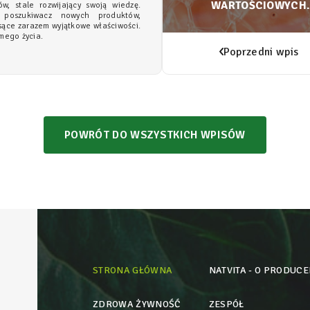
WARTOŚCIOWYCH
w, stale rozwijający swoją wiedzę.
 poszukiwacz nowych produktów,
WŁAŚCIWOŚCI
sące zarazem wyjątkowe właściwości.
mego życia.
Poprzedni wpis
POWRÓT DO WSZYSTKICH WPISÓW
STRONA GŁÓWNA
NATVITA - O PRODUCE
ZDROWA ŻYWNOŚĆ
ZESPÓŁ