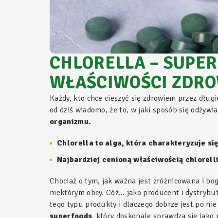
CHLORELLA – SUPER
WŁAŚCIWOŚCI ZDRO
Każdy, kto chce cieszyć się zdrowiem przez długi
od dziś wiadomo, że to, w jaki sposób się odży
organizmu.
Chlorella to alga, która charakteryzuje si
Najbardziej cenioną właściwością chlorell
Chociaż o tym, jak ważna jest zróżnicowana i bo
niektórym obcy. Cóż… jako producent i dystrybu
tego typu produkty i dlaczego dobrze jest po ni
superfoods
, który doskonale sprawdza się jako