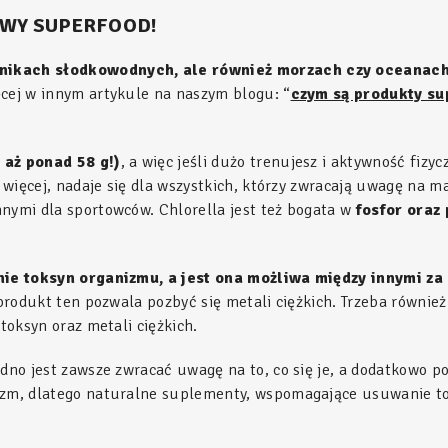
OWY SUPERFOOD!
rnikach słodkowodnych, ale również morzach czy oceanac
ęcej w innym artykule na naszym blogu: “
czym są produkty su
 aż ponad 58 g!)
, a więc jeśli dużo trenujesz i aktywność fizy
o więcej, nadaje się dla wszystkich, którzy zwracają uwagę na 
nnymi dla sportowców. Chlorella jest też bogata w
fosfor oraz
ie toksyn organizmu, a jest ona możliwa między innymi za
e produkt ten pozwala pozbyć się metali ciężkich. Trzeba równi
toksyn oraz metali ciężkich.
udno jest zawsze zwracać uwagę na to, co się je, a dodatkowo p
izm, dlatego naturalne suplementy, wspomagające usuwanie to