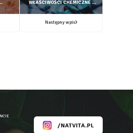
WŁAŚCIWOŚCI CHEMICZNE I
ZASTOSOWANIE.
Następny wpis
NCIE
/NATVITA.PL