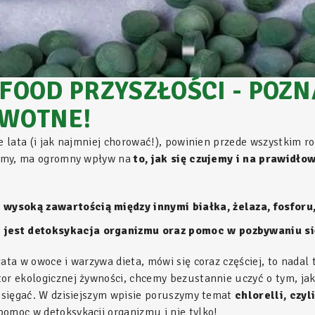
FOOD PRZYSZŁOŚCI - POZN
WOTNE!
e lata (i jak najmniej chorować!), powinien przede wszystkim ro
wiamy, ma ogromny wpływ na
to, jak się czujemy i na prawidł
ę wysoką zawartością między innymi białka, żelaza, fosforu,
i jest detoksykacja organizmu oraz pomoc w pozbywaniu się
gata w owoce i warzywa dieta, mówi się coraz częściej, to nadal
tor ekologicznej żywności, chcemy bezustannie uczyć o tym, j
e sięgać. W dzisiejszym wpisie poruszymy temat
chlorelli, czy
 pomoc w detoksykacji organizmu i nie tylko!