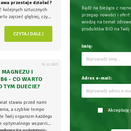
 kawa przestaje działać?
Bądź na bieżąco z najn
ć kolejnych sztucznych
przegap nowości i ofert
to zajrzeć głębiej, czyli
wiedzę na temat zdrowe
ła energii w Twoim
produktów BIO na Twój
am, gdzie na poziomie
CZYTAJ DALEJ
zgrywa się cała
gra o
Imię:
31.12.2025
 MAGNEZU I
Adres e-mail:
B6 - CO WARTO
O TYM DUECIE?
wiat stawia przed nami
nia, a szybkie tempo
*
Akceptuję
 że Twój organizm każdego
je optymalnego wsparcia,
ełnię sił i wewnętrzny
połączenie substancji