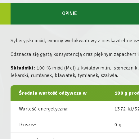
OPINIE
Syberyjski miód, ciemny wielokwiatowy z nieskazitelnie czy
Odznacza się gęstą konsystencją oraz pięknym zapachem i
Składniki:
100 % miód (
Mel
) z kwiatów m.in.: słonecznik
lekarski, rumianek, bławatek, tymianek, szałwia.
Średnia wartość odżywcza w
100 g pr
Wartość energetyczna:
1372 kJ/3
Tłuszcz:
0 g