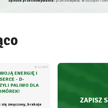
Sposób przechowywania:
przechowywać w suchym i ciem
ąco
31.12.2025
WOJĄ ENERGIĘ I
SERCE - D-
ZYLI PALIWO DLA
OMÓREK!
ZAPISZ 
z się zmęczony, brakuje