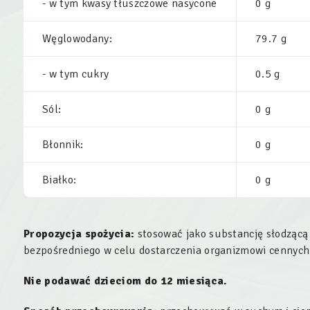
- w tym kwasy tłuszczowe nasycone
0 g
Węglowodany:
79.7 g
- w tym cukry
0.5 g
Sól:
0 g
Błonnik:
0 g
Białko:
0 g
Propozycja spożycia:
stosować jako substancję słodzącą
bezpośredniego w celu dostarczenia organizmowi cennych
Nie podawać dzieciom do 12 miesiąca.