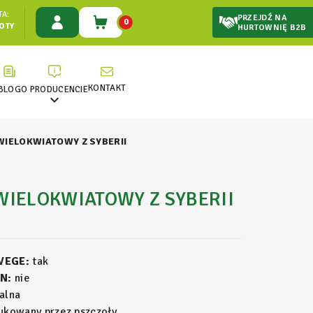
A:
PRZEJDŹ NA
0
ŁOTY
HURTOWNIĘ B2B
KONTAKT
BLOG
O PRODUCENCIE

WIELOKWIATOWY Z SYBERII
WIELOKWIATOWY Z SYBERII
 VEGE:
tak
N:
nie
alna
kowany przez pszczoły