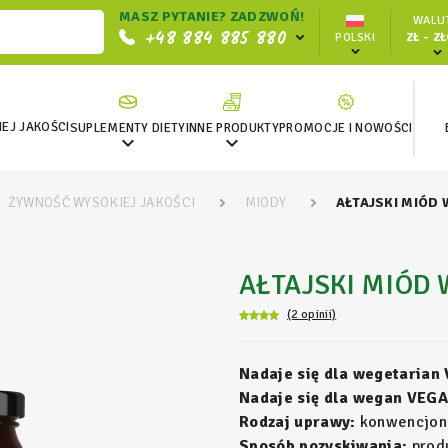
MASZ PYTANIE? ZADZWOŃ!
WALUT
+48 884 885 880
POLSKI
ZŁ - Z
EJ JAKOŚCI
SUPLEMENTY DIETY
INNE PRODUKTY
PROMOCJE I NOWOŚCI


ŻYWNOŚĆ WYSOKIEJ JAKOŚCI
MIODY
AŁTAJSKI MIÓD 
AŁTAJSKI MIÓD 
(2 opinii)
Nadaje się dla wegetarian
Nadaje się dla wegan VEGA
Rodzaj uprawy:
konwencjon
Sposób pozyskiwania:
produ