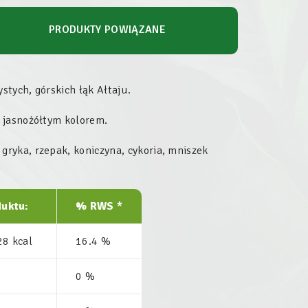
PRODUKTY POWIĄZANE
stych, górskich łąk Ałtaju.
 jasnożółtym kolorem.
, gryka, rzepak, koniczyna, cykoria, mniszek
oduktu:
% RWS *
28 kcal
16.4 %
0 %