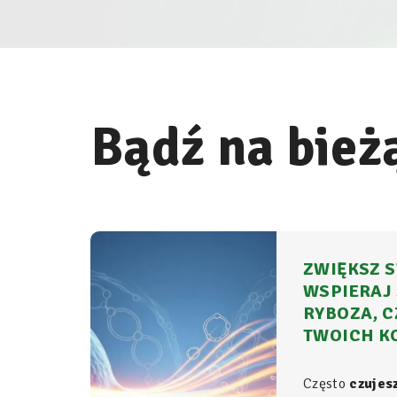
Bądź na bież
ZWIĘKSZ S
WSPIERAJ 
RYBOZA, C
TWOICH K
Często
czujes