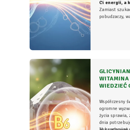
Ci energii, a
Zamiast szuka
pobudzaczy, war
do samego źród
organizmie - t
komórkowym ro
witalność.
GLICYNIAN
WITAMINA 
WIEDZIEĆ 
Współczesny ś
ogromne wyzwa
życia sprawia,
dnia potrzebu
aby zachować p
To harmonijne 