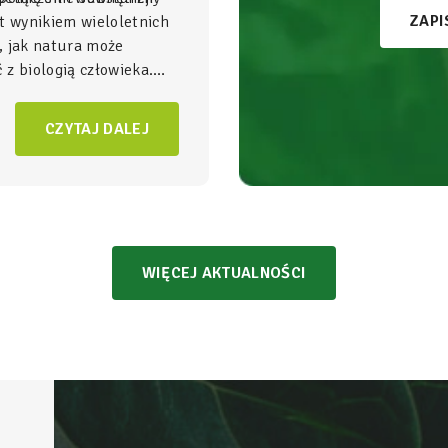
ZAPI
t wynikiem wieloletnich
, jak natura może
z biologią człowieka.
gnezu i witamina B6
to
NatVita traktujemy jako
CZYTAJ DALEJ
adomego wspierania
czący wysoką skuteczność
bezpieczeństwem
WIĘCEJ AKTUALNOŚCI