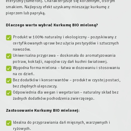
eteryczny (tumeron). Charakteryzuje się korzennym, ostrym
smakiem. Najlepszy efekt uzyskamy mieszając kurkumę z
pieprzem lub papryką.
Dlaczego warto wybrać Kurkumę BIO mieloną?
Produkt w 100% naturalny i ekologiczny – pozyskiwany z
certyfikowanych upraw bez użycia pestycydów i sztucznych
nawozów.
Uniwersalna przyprawa – doskonała do aromatyzowania
potraw, koktajli, napojów czy dań kuchni światowej.
Wygodna forma mielona – łatwa w dozowaniu i stosowaniu
na co dzień.
Bez dodatków i konserwantów – produkt w czystej postaci,
bez zbędnych ulepszaczy.
Odpowiednia dla wegan i wegetarian – naturalny skład bez
żadnych dodatków pochodzenia zwierzęcego.
Zastosowanie Kurkumy BIO mielonej:
Idealna do przyprawiania dań mięsnych, warzywnych i
ryżowych.