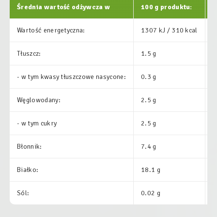
Średnia wartość odżywcza w
100 g produktu:
Wartość energetyczna:
1307 kJ / 310 kcal
1
Tłuszcz:
1.5 g
2
- w tym kwasy tłuszczowe nasycone:
0.3 g
1
Węglowodany:
2.5 g
1
- w tym cukry
2.5 g
2
Błonnik:
7.4 g
-
Białko:
18.1 g
1
Sól:
0.02 g
0