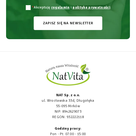
*
Akceptuję
regulamin
i
politykę prywatności
ZAPISZ SIĘ NA NEWSLETTER
NAT Sp. z o.o.
ul. Wrocławska 33d, Długołęka
55-095 Mirków
NIP: 8942629073
REGON: 932222118
Godziny pracy:
Pon - Pt: 07:00 - 15:00