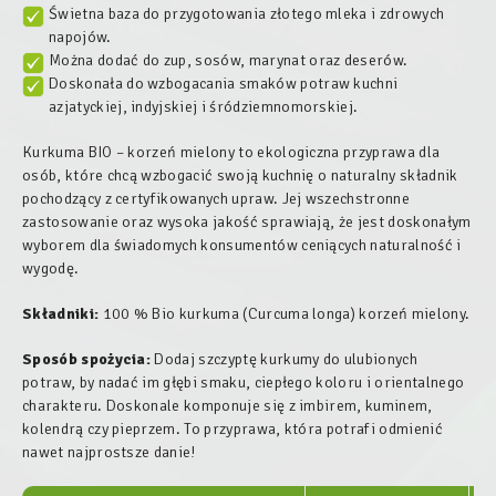
Świetna baza do przygotowania złotego mleka i zdrowych
napojów.
Można dodać do zup, sosów, marynat oraz deserów.
Doskonała do wzbogacania smaków potraw kuchni
azjatyckiej, indyjskiej i śródziemnomorskiej.
Kurkuma BIO – korzeń mielony to ekologiczna przyprawa dla
osób, które chcą wzbogacić swoją kuchnię o naturalny składnik
pochodzący z certyfikowanych upraw. Jej wszechstronne
zastosowanie oraz wysoka jakość sprawiają, że jest doskonałym
wyborem dla świadomych konsumentów ceniących naturalność i
wygodę.
Składniki:
100 % Bio kurkuma (
Curcuma longa
) korzeń mielony.
Sposób spożycia:
Dodaj szczyptę kurkumy do ulubionych
potraw, by nadać im głębi smaku, ciepłego koloru i orientalnego
charakteru. Doskonale komponuje się z imbirem, kuminem,
kolendrą czy pieprzem. To przyprawa, która potrafi odmienić
nawet najprostsze danie!