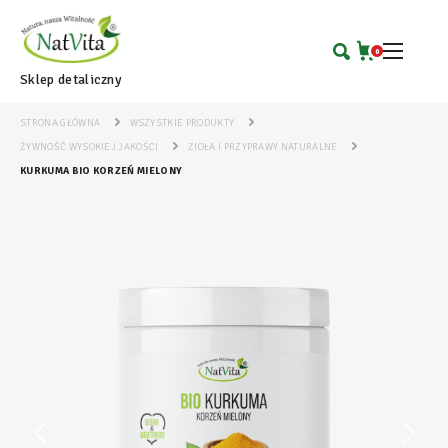
0
Sklep detaliczny
STRONA GŁÓWNA
WSZYSTKIE PRODUKTY
ŻYWNOŚĆ WYSOKIEJ JAKOŚCI
ZIOŁA I PRZYPRAWY NATURALNE
KURKUMA BIO KORZEŃ MIELONY