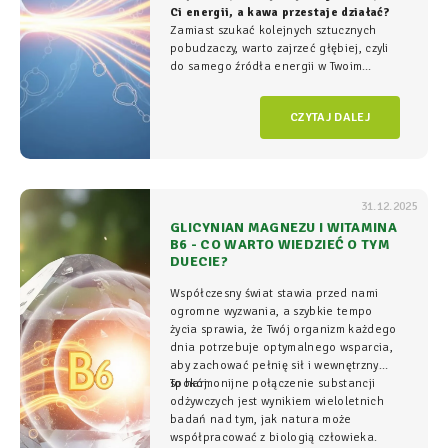
Ci energii, a kawa przestaje działać?
Zamiast szukać kolejnych sztucznych
pobudzaczy, warto zajrzeć głębiej, czyli
do samego źródła energii w Twoim
organizmie - tam, gdzie na poziomie
komórkowym rozgrywa się cała
gra o
CZYTAJ DALEJ
witalność.
31.12.2025
GLICYNIAN MAGNEZU I WITAMINA
B6 - CO WARTO WIEDZIEĆ O TYM
DUECIE?
Współczesny świat stawia przed nami
ogromne wyzwania, a szybkie tempo
życia sprawia, że Twój organizm każdego
dnia potrzebuje optymalnego wsparcia,
aby zachować pełnię sił i wewnętrzny
spokój.
To harmonijne połączenie substancji
odżywczych jest wynikiem wieloletnich
badań nad tym, jak natura może
współpracować z biologią człowieka.