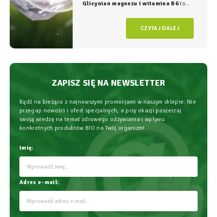
Glicynian magnezu i witamina B6
to
duet, który w NatVita traktujemy jako
fundament świadomego wspierania
CZYTAJ DALEJ
organizmu, łączący wysoką skuteczność z
najwyższym bezpieczeństwem
stosowania.
ZAPISZ SIĘ NA NEWSLETTER
Bądź na bieżąco z najnowszymi promocjami w naszym sklepie. Nie
przegap nowości i ofert specjalnych, a przy okazji poszerzaj
swoją wiedzę na temat zdrowego odżywiania i wpływu
konkretnych produktów BIO na Twój organizm!
Imię:
Adres e-mail: