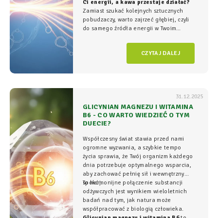
Ci energii, a kawa przestaje działać?
Zamiast szukać kolejnych sztucznych
pobudzaczy, warto zajrzeć głębiej, czyli
do samego źródła energii w Twoim
organizmie - tam, gdzie na poziomie
komórkowym rozgrywa się cała
gra o
CZYTAJ DALEJ
witalność.
31.12.2025
GLICYNIAN MAGNEZU I WITAMINA
B6 - CO WARTO WIEDZIEĆ O TYM
DUECIE?
Współczesny świat stawia przed nami
ogromne wyzwania, a szybkie tempo
życia sprawia, że Twój organizm każdego
dnia potrzebuje optymalnego wsparcia,
aby zachować pełnię sił i wewnętrzny
spokój.
To harmonijne połączenie substancji
odżywczych jest wynikiem wieloletnich
badań nad tym, jak natura może
współpracować z biologią człowieka.
Glicynian magnezu i witamina B6
to