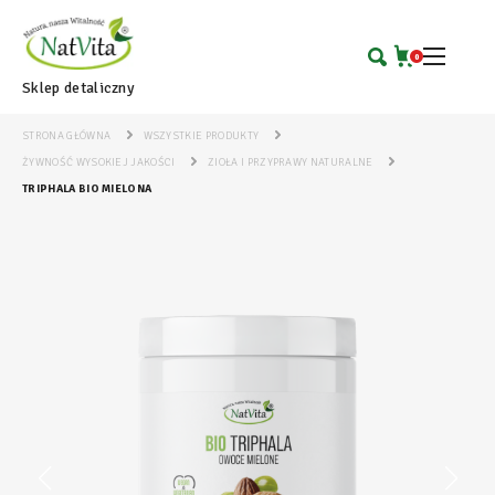
0
Sklep detaliczny
STRONA GŁÓWNA
WSZYSTKIE PRODUKTY
ŻYWNOŚĆ WYSOKIEJ JAKOŚCI
ZIOŁA I PRZYPRAWY NATURALNE
TRIPHALA BIO MIELONA