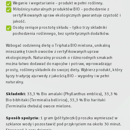
Weganie i wegetarianie – produkt w pełni roślinny.
Miłośnicy naturalnych produktów BIO – pochodzenie z
certyfikowanych upraw ekologicznych gwarantuje czystość i
jakość.
Osoby ceniące prostotę składu – tylko trzy składniki
pochodzenia roślinnego, bez syntetycznych dodatków.
Wzbogać codzienną dietę o Triphala BIO mielona, unikalną
mieszankę trzech owoców z certyfikowanych upraw
ekologicznych. Naturalny proszek o różnorodnych smakach
można łatwo dodawać do napojów i potraw, wprowadzając
prosty, roślinny składnik do swojej diety. Wybierz produkt, który
łączy tradycję ajurwedy z jakością BIO – wygodny i w pełni
naturalny.
Składniki:
33,3 % Bio amalaki (
Phyllanthus emblica
), 33,3 %
Bio bibhitaki (
Terminalia bellirica
), 33,3 % Bio haritaki
(
Terminalia chebula
) owoce mielone.
Sposób spożycia:
1 gram (pół łyżeczki) proszku wymieszać w
szklance wody i pozostawić pod przykryciem na około 30 minut.