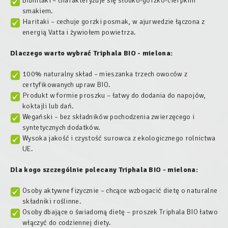
Bibhitaki – charakteryzuje się słodko-gorzko-cierpkim
smakiem.
Haritaki – cechuje gorzki posmak, w ajurwedzie łączona z
energią Vatta i żywiołem powietrza.
Dlaczego warto wybrać Triphala BIO - mielona:
100% naturalny skład – mieszanka trzech owoców z
certyfikowanych upraw BIO.
Produkt w formie proszku – łatwy do dodania do napojów,
koktajli lub dań.
Wegański – bez składników pochodzenia zwierzęcego i
syntetycznych dodatków.
Wysoka jakość i czystość surowca z ekologicznego rolnictwa
UE.
Dla kogo szczególnie polecany
Triphala BIO - mielona:
Osoby aktywne fizycznie – chcące wzbogacić dietę o naturalne
składniki roślinne.
Osoby dbające o świadomą dietę – proszek Triphala BIO łatwo
włączyć do codziennej diety.