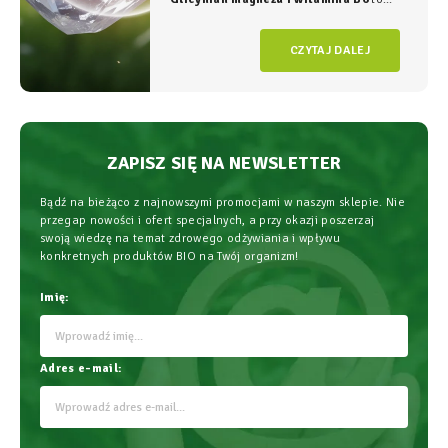
duet, który w NatVita traktujemy jako
fundament świadomego wspierania
CZYTAJ DALEJ
organizmu, łączący wysoką skuteczność z
najwyższym bezpieczeństwem
stosowania.
ZAPISZ SIĘ NA NEWSLETTER
Bądź na bieżąco z najnowszymi promocjami w naszym sklepie. Nie
przegap nowości i ofert specjalnych, a przy okazji poszerzaj
swoją wiedzę na temat zdrowego odżywiania i wpływu
konkretnych produktów BIO na Twój organizm!
Imię:
Adres e-mail: