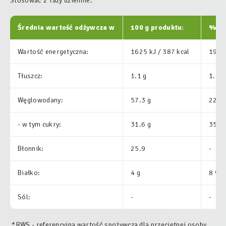
Stosować 2 razy dziennie.
Średnia wartość odżywcza w
100 g produktu:
% R
Wartość energetyczna:
1625 kJ / 387 kcal
19.4
Tłuszcz:
1.1 g
1.6 
Węglowodany:
57.3 g
22 %
- w tym cukry:
31.6 g
35.1
Błonnik:
25.9
-
Białko:
4 g
8 %
Sól:
-
-
*RWS - referencyjna wartość spożywcza dla przeciętnej osoby