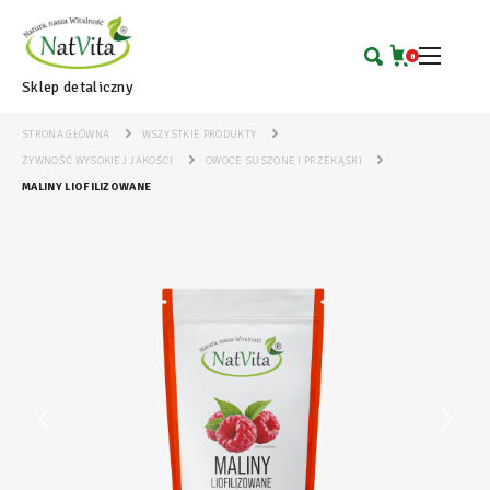
0
Sklep detaliczny
STRONA GŁÓWNA
WSZYSTKIE PRODUKTY
ŻYWNOŚĆ WYSOKIEJ JAKOŚCI
OWOCE SUSZONE I PRZEKĄSKI
MALINY LIOFILIZOWANE