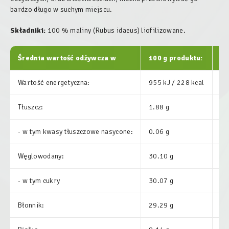
bardzo długo w suchym miejscu.
Składniki:
100 % maliny (
Rubus idaeus
) liofilizowane.
Średnia wartość odżywcza w
100 g produktu:
%
Wartość energetyczna:
955 kJ / 228 kcal
11
Tłuszcz:
1.88 g
2.
- w tym kwasy tłuszczowe nasycone:
0.06 g
0.
Węglowodany:
30.10 g
11
- w tym cukry
30.07 g
33
Błonnik:
29.29 g
-