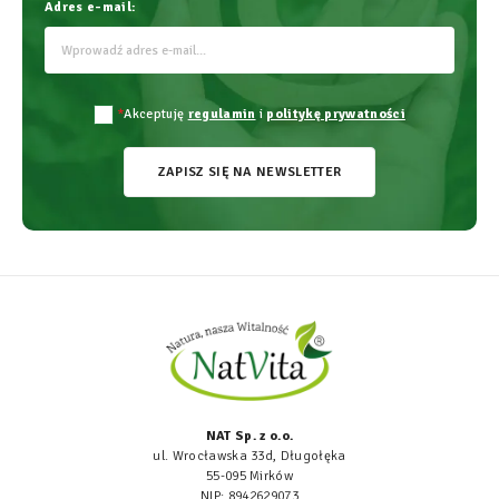
Adres e-mail:
*
Akceptuję
regulamin
i
politykę prywatności
ZAPISZ SIĘ NA NEWSLETTER
NAT Sp. z o.o.
ul. Wrocławska 33d, Długołęka
55-095 Mirków
NIP: 8942629073