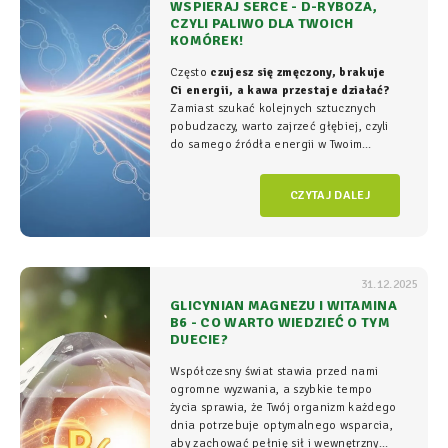
WSPIERAJ SERCE - D-RYBOZA,
CZYLI PALIWO DLA TWOICH
KOMÓREK!
Często
czujesz się zmęczony, brakuje
Ci energii, a kawa przestaje działać?
Zamiast szukać kolejnych sztucznych
pobudzaczy, warto zajrzeć głębiej, czyli
do samego źródła energii w Twoim
organizmie - tam, gdzie na poziomie
komórkowym rozgrywa się cała
gra o
CZYTAJ DALEJ
witalność.
31.12.2025
GLICYNIAN MAGNEZU I WITAMINA
B6 - CO WARTO WIEDZIEĆ O TYM
DUECIE?
Współczesny świat stawia przed nami
ogromne wyzwania, a szybkie tempo
życia sprawia, że Twój organizm każdego
dnia potrzebuje optymalnego wsparcia,
aby zachować pełnię sił i wewnętrzny