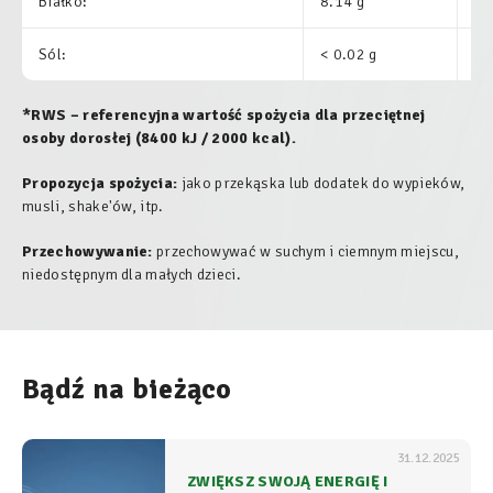
Białko:
8.14 g
16
Sól:
< 0.02 g
0.
*RWS – referencyjna wartość spożycia dla przeciętnej
osoby dorosłej (8400 kJ / 2000 kcal).
Propozycja spożycia:
jako przekąska lub dodatek do wypieków,
musli, shake'ów, itp.
Przechowywanie:
przechowywać w suchym i ciemnym miejscu,
niedostępnym dla małych dzieci.
Bądź na bieżąco
31.12.2025
ZWIĘKSZ SWOJĄ ENERGIĘ I