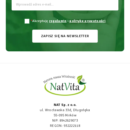
*
Akceptuję
regulamin
i
politykę prywatności
ZAPISZ SIĘ NA NEWSLETTER
NAT Sp. z o.o.
ul. Wrocławska 33d, Długołęka
55-095 Mirków
NIP: 8942629073
REGON: 932222118