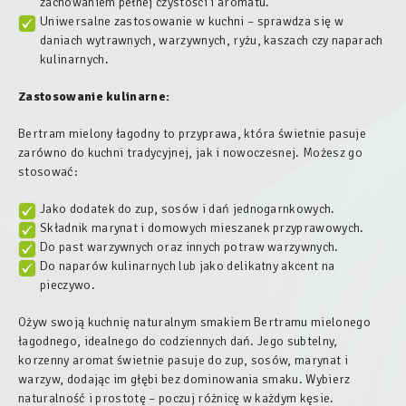
zachowaniem pełnej czystości i aromatu.
Uniwersalne zastosowanie w kuchni – sprawdza się w
daniach wytrawnych, warzywnych, ryżu, kaszach czy naparach
kulinarnych.
Zastosowanie kulinarne:
Bertram mielony łagodny to przyprawa, która świetnie pasuje
zarówno do kuchni tradycyjnej, jak i nowoczesnej. Możesz go
stosować:
Jako dodatek do zup, sosów i dań jednogarnkowych.
Składnik marynat i domowych mieszanek przyprawowych.
Do past warzywnych oraz innych potraw warzywnych.
Do naparów kulinarnych lub jako delikatny akcent na
pieczywo.
Ożyw swoją kuchnię naturalnym smakiem Bertramu mielonego
łagodnego, idealnego do codziennych dań. Jego subtelny,
korzenny aromat świetnie pasuje do zup, sosów, marynat i
warzyw, dodając im głębi bez dominowania smaku. Wybierz
naturalność i prostotę – poczuj różnicę w każdym kęsie.