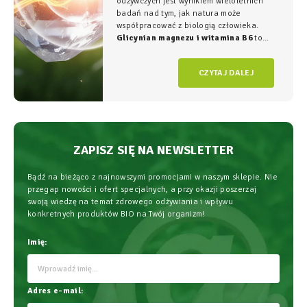
odżywczych jest wynikiem wieloletnich
badań nad tym, jak natura może
współpracować z biologią człowieka.
Glicynian magnezu i witamina B6
to
duet, który w NatVita traktujemy jako
fundament świadomego wspierania
CZYTAJ DALEJ
organizmu, łączący wysoką skuteczność z
najwyższym bezpieczeństwem
stosowania.
ZAPISZ SIĘ NA NEWSLETTER
Bądź na bieżąco z najnowszymi promocjami w naszym sklepie. Nie
przegap nowości i ofert specjalnych, a przy okazji poszerzaj
swoją wiedzę na temat zdrowego odżywiania i wpływu
konkretnych produktów BIO na Twój organizm!
Imię:
Adres e-mail: