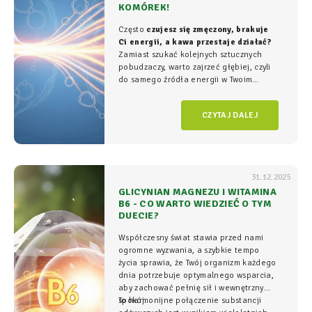
KOMÓREK!
Często
czujesz się zmęczony, brakuje
Ci energii, a kawa przestaje działać?
Zamiast szukać kolejnych sztucznych
pobudzaczy, warto zajrzeć głębiej, czyli
do samego źródła energii w Twoim
organizmie - tam, gdzie na poziomie
komórkowym rozgrywa się cała
gra o
CZYTAJ DALEJ
witalność.
31.12.2025
GLICYNIAN MAGNEZU I WITAMINA
B6 - CO WARTO WIEDZIEĆ O TYM
DUECIE?
Współczesny świat stawia przed nami
ogromne wyzwania, a szybkie tempo
życia sprawia, że Twój organizm każdego
dnia potrzebuje optymalnego wsparcia,
aby zachować pełnię sił i wewnętrzny
spokój.
To harmonijne połączenie substancji