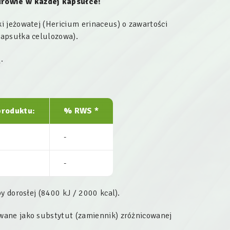
rowie w każdej kapsułce!
 jeżowatej (Hericium erinaceus) o zawartości
kapsułka celulozowa).
.
produktu:
% RWS *
-
-
y dorosłej (8400 kJ / 2000 kcal).
wane jako substytut (zamiennik) zróżnicowanej