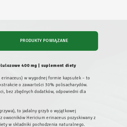
PRODUKTY POWIĄZANE
lulozowe 400 mg | suplement diety
 erinaceus) w wygodnej formie kapsułek – to
kstrakcie o zawartości 30% polisacharydów.
i, bez zbędnych dodatków, odpowiedni dla
grzywa), to jadalny grzyb o wyjątkowej
t z owocników Hericium erinaceus pozyskiwany z
iety w składniki pochodzenia naturalnego.