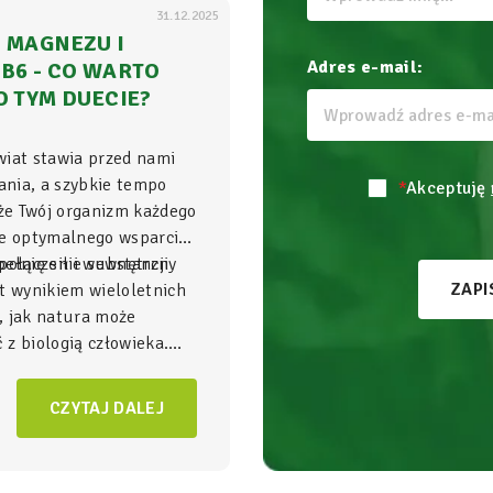
31.12.2025
 MAGNEZU I
Adres e-mail:
B6 - CO WARTO
O TYM DUECIE?
wiat stawia przed nami
nia, a szybkie tempo
*
Akceptuję
 że Twój organizm każdego
je optymalnego wsparcia,
ełnię sił i wewnętrzny
połączenie substancji
ZAPI
t wynikiem wieloletnich
, jak natura może
z biologią człowieka.
gnezu i witamina B6
to
NatVita traktujemy jako
CZYTAJ DALEJ
adomego wspierania
czący wysoką skuteczność
bezpieczeństwem