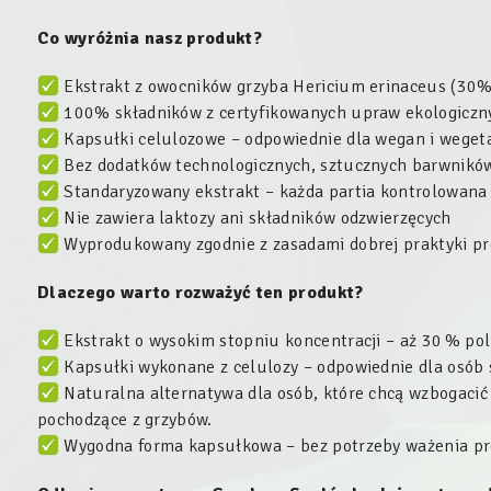
Co wyróżnia nasz produkt?
Ekstrakt z owocników grzyba Hericium erinaceus (30%
100% składników z certyfikowanych upraw ekologiczn
Kapsułki celulozowe – odpowiednie dla wegan i weget
Bez dodatków technologicznych, sztucznych barwnikó
Standaryzowany ekstrakt – każda partia kontrolowana
Nie zawiera laktozy ani składników odzwierzęcych
Wyprodukowany zgodnie z zasadami dobrej praktyki p
Dlaczego warto rozważyć ten produkt?
Ekstrakt o wysokim stopniu koncentracji – aż 30 % po
Kapsułki wykonane z celulozy – odpowiednie dla osób s
Naturalna alternatywa dla osób, które chcą wzbogacić
pochodzące z grzybów.
Wygodna forma kapsułkowa – bez potrzeby ważenia pr