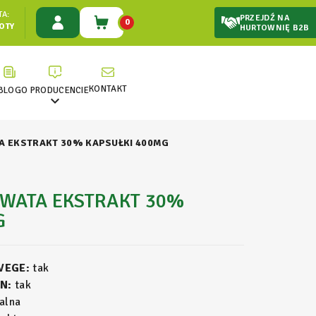
A:
PRZEJDŹ NA
0
ŁOTY
HURTOWNIĘ B2B
KONTAKT
BLOG
O PRODUCENCIE

 EKSTRAKT 30% KAPSUŁKI 400MG
WATA EKSTRAKT 30%
G
 VEGE:
tak
N:
tak
alna