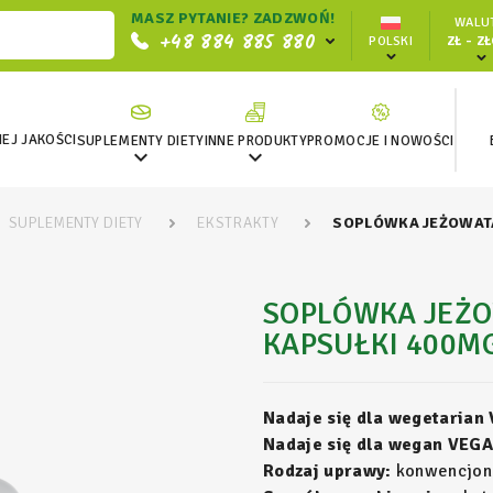
MASZ PYTANIE? ZADZWOŃ!
WALUT
+48 884 885 880
POLSKI
ZŁ - Z
EJ JAKOŚCI
SUPLEMENTY DIETY
INNE PRODUKTY
PROMOCJE I NOWOŚCI


SUPLEMENTY DIETY
EKSTRAKTY
SOPLÓWKA JEŻOWATA
SOPLÓWKA JEŻO
KAPSUŁKI 400M
Nadaje się dla wegetarian
Nadaje się dla wegan VEGA
Rodzaj uprawy:
konwencjon