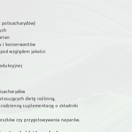
 polisacharydów)
ych
arian
w i konserwantów
 pod względem jakości
rodukcyjnej
lisacharydów
tosujących dietę roślinną.
 codzienną suplementację o składniki
oszków czy przygotowywania naparów.