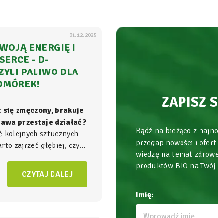
31.12.2025
WOJĄ ENERGIĘ I
SERCE - D-
ZYLI PALIWO DLA
OMÓREK!
ZAPISZ 
z się zmęczony, brakuje
 kawa przestaje działać?
Bądź na bieżąco z najn
ć kolejnych sztucznych
przegap nowości i ofert
to zajrzeć głębiej, czyli
wiedzę na temat zdrowe
ła energii w Twoim
produktów BIO na Twój
am, gdzie na poziomie
CZYTAJ DALEJ
zgrywa się cała
gra o
Imię: