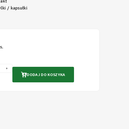
akt
lki / kapsułki
s.
+
DODAJ DO KOSZYKA