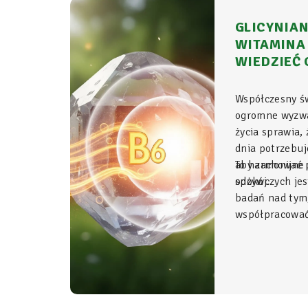
GLICYNIAN
WITAMINA 
WIEDZIEĆ 
Współczesny ś
ogromne wyzwa
życia sprawia,
dnia potrzebu
aby zachować p
To harmonijne 
spokój.
odżywczych jes
badań nad tym
współpracować 
Glicynian ma
duet, który w 
fundament świ
organizmu, łą
z najwyższym 