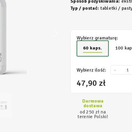
Sposób pozyskiwania:
ekstr
Typ / postać:
tabletki / pasty
Wybierz gramaturę:
60 kaps.
100 kap
Wybierz ilość:
-
47,90 zł
Darmowa
dostawa
od 250 zł na
terenie Polski!