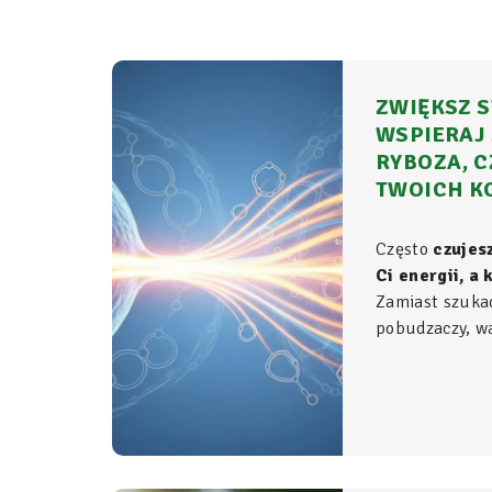
ZWIĘKSZ S
WSPIERAJ 
RYBOZA, C
TWOICH K
Często
czujes
Ci energii, a
Zamiast szuka
pobudzaczy, war
do samego źród
organizmie - t
komórkowym ro
witalność.