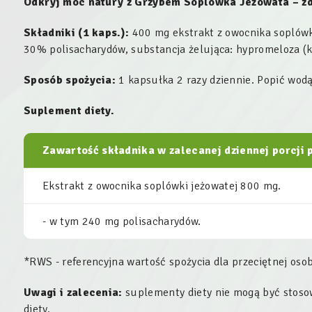
Odkryj moc natury z Grzybem Soplówka Jeżowata – zd
Składniki (1 kaps.):
400 mg ekstrakt z owocnika soplówki
30% polisacharydów, substancja żelująca: hypromeloza (
Sposób spożycia:
1 kapsułka 2 razy dziennie. Popić wodą
Suplement diety.
Zawartość składnika w zalecanej dziennej porcji 
Ekstrakt z owocnika soplówki jeżowatej 800 mg.
- w tym 240 mg polisacharydów.
*RWS - referencyjna wartość spożycia dla przeciętnej osob
Uwagi i zalecenia:
suplementy diety nie mogą być stoso
diety.