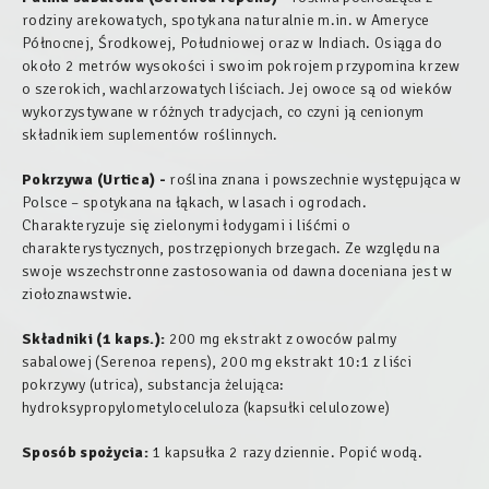
rodziny arekowatych, spotykana naturalnie m.in. w Ameryce
Północnej, Środkowej, Południowej oraz w Indiach. Osiąga do
około 2 metrów wysokości i swoim pokrojem przypomina krzew
o szerokich, wachlarzowatych liściach. Jej owoce są od wieków
wykorzystywane w różnych tradycjach, co czyni ją cenionym
składnikiem suplementów roślinnych.
Pokrzywa (Urtica) -
roślina znana i powszechnie występująca w
Polsce – spotykana na łąkach, w lasach i ogrodach.
Charakteryzuje się zielonymi łodygami i liśćmi o
charakterystycznych, postrzępionych brzegach. Ze względu na
swoje wszechstronne zastosowania od dawna doceniana jest w
ziołoznawstwie.
Składniki (1 kaps.):
200 mg ekstrakt z owoców palmy
sabalowej (Serenoa repens), 200 mg ekstrakt 10:1 z liści
pokrzywy (utrica), substancja żelująca:
hydroksypropylometyloceluloza (kapsułki celulozowe)
Sposób spożycia:
1 kapsułka 2 razy dziennie. Popić wodą.