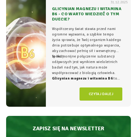
31.12.2025
GLICYNIAN MAGNEZU I WITAMINA
B6 - CO WARTO WIEDZIEĆ O TYM
DUECIE?
Współczesny świat stawia przed nami
ogromne wyzwania, a szybkie tempo
życia sprawia, że Twój organizm każdego
dnia potrzebuje optymalnego wsparcia,
aby zachować pełnię sił i wewnętrzny
spokój.
To harmonijne połączenie substancji
odżywczych jest wynikiem wieloletnich
badań nad tym, jak natura może
współpracować z biologią człowieka.
Glicynian magnezu i witamina B6
to
duet, który w NatVita traktujemy jako
fundament świadomego wspierania
CZYTAJ DALEJ
organizmu, łączący wysoką skuteczność z
najwyższym bezpieczeństwem
stosowania.
ZAPISZ SIĘ NA NEWSLETTER