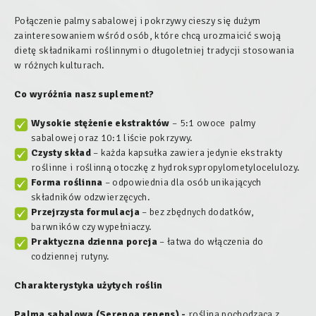
Połączenie palmy sabalowej i pokrzywy cieszy się dużym
zainteresowaniem wśród osób, które chcą urozmaicić swoją
dietę składnikami roślinnymi o długoletniej tradycji stosowania
w różnych kulturach.
Co wyróżnia nasz suplement?
Wysokie stężenie ekstraktów
– 5:1 owoce palmy
sabalowej oraz 10:1 liście pokrzywy.
Czysty skład
– każda kapsułka zawiera jedynie ekstrakty
roślinne i roślinną otoczkę z hydroksypropylometylocelulozy.
Forma roślinna
– odpowiednia dla osób unikających
składników odzwierzęcych.
Przejrzysta formulacja
– bez zbędnych dodatków,
barwników czy wypełniaczy.
Praktyczna dzienna porcja
– łatwa do włączenia do
codziennej rutyny.
Charakterystyka użytych roślin
Palma sabalowa (Serenoa repens) -
roślina pochodząca z