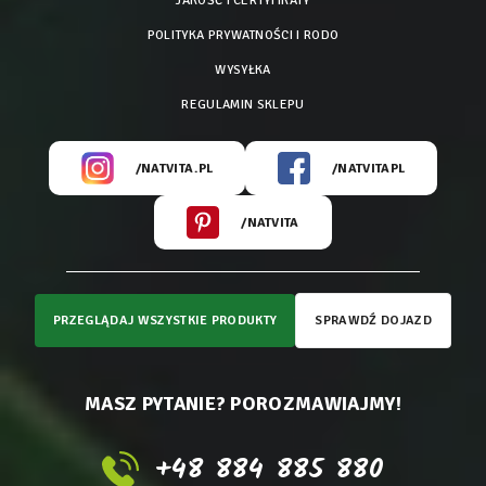
JAKOŚĆ I CERTYFIKATY
POLITYKA PRYWATNOŚCI I RODO
WYSYŁKA
REGULAMIN SKLEPU
/NATVITA.PL
/NATVITAPL
/NATVITA
PRZEGLĄDAJ WSZYSTKIE PRODUKTY
SPRAWDŹ DOJAZD
MASZ PYTANIE? POROZMAWIAJMY!
+48 884 885 880