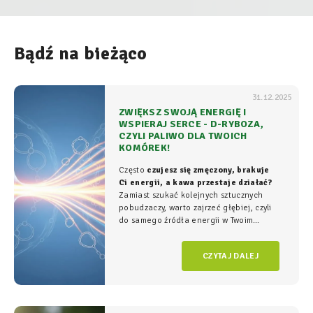
Bądź na bieżąco
31.12.2025
ZWIĘKSZ SWOJĄ ENERGIĘ I
WSPIERAJ SERCE - D-RYBOZA,
CZYLI PALIWO DLA TWOICH
KOMÓREK!
Często
czujesz się zmęczony, brakuje
Ci energii, a kawa przestaje działać?
Zamiast szukać kolejnych sztucznych
pobudzaczy, warto zajrzeć głębiej, czyli
do samego źródła energii w Twoim
organizmie - tam, gdzie na poziomie
komórkowym rozgrywa się cała
gra o
CZYTAJ DALEJ
witalność.