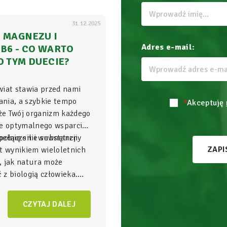
31.12.2025
 MAGNEZU I
Adres e-mail:
B6 - CO WARTO
O TYM DUECIE?
wiat stawia przed nami
nia, a szybkie tempo
*
Akceptuję
 że Twój organizm każdego
je optymalnego wsparcia,
ełnię sił i wewnętrzny
połączenie substancji
ZAPI
t wynikiem wieloletnich
, jak natura może
z biologią człowieka.
gnezu i witamina B6
to
NatVita traktujemy jako
CZYTAJ DALEJ
adomego wspierania
czący wysoką skuteczność