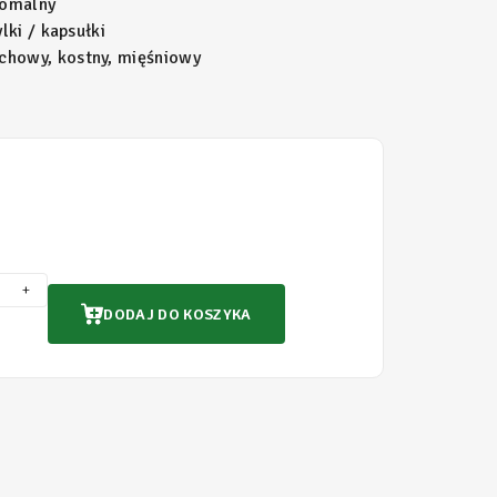
somalny
lki / kapsułki
chowy, kostny, mięśniowy
+
DODAJ DO KOSZYKA