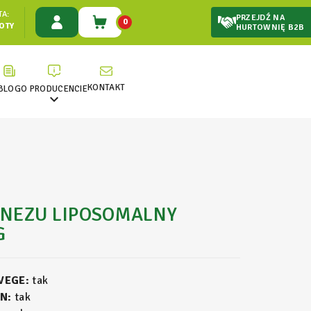
A:
PRZEJDŹ NA
0
ŁOTY
HURTOWNIĘ B2B
KONTAKT
BLOG
O PRODUCENCIE

NEZU LIPOSOMALNY
G
 VEGE:
tak
N:
tak