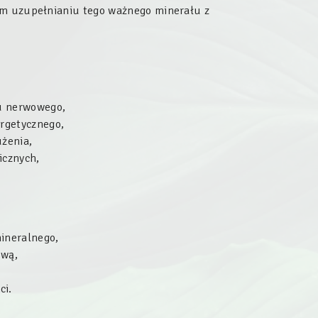
nym uzupełnianiu tego ważnego minerału z
du nerwowego,
rgetycznego,
użenia,
icznych,
mineralnego,
ową,
ci.