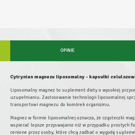
OPINIE
Cytrynian magnezu liposomalny - kapsułki celulozow
Liposomalny magnez to suplement diety o wysokiej przysw
uzupełnianiu. Zastosowanie technologii liposomalnej spr
transportowi magnezu do komórek organizmu.
Magnez w formie liposomalnej oznacza, że cząsteczki mag
wspierać lepsze przyswajanie niż w przypadku prostych fo
cenione przez osoby, które chcą zadbać o wygodę suplemen