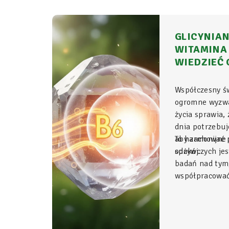
GLICYNIAN
WITAMINA 
WIEDZIEĆ 
Współczesny ś
ogromne wyzwa
życia sprawia,
dnia potrzebu
aby zachować p
To harmonijne 
spokój.
odżywczych jes
badań nad tym
współpracować 
Glicynian ma
duet, który w 
fundament świ
organizmu, łą