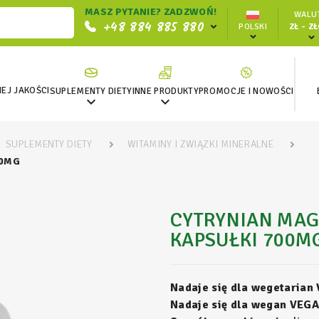
MASZ PYTANIE? ZADZWOŃ!
WALUT
+48 884 885 880
POLSKI
ZŁ - Z
EJ JAKOŚCI
SUPLEMENTY DIETY
INNE PRODUKTY
PROMOCJE I NOWOŚCI


SUPLEMENTY DIETY
WITAMINY I ZWIĄZKI MINERALNE
00MG
CYTRYNIAN MAG
KAPSUŁKI 700M
Nadaje się dla wegetarian
Nadaje się dla wegan VEGA