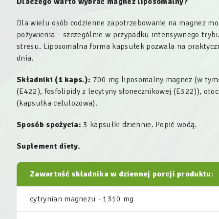
Dlaczego warto wybrać magnez liposomalny?
Dla wielu osób codzienne zapotrzebowanie na magnez moż
pożywienia – szczególnie w przypadku intensywnego trybu
stresu. Liposomalna forma kapsułek pozwala na praktycz
dnia.
Składniki (1 kaps.):
700 mg liposomalny magnez (w tym: 
(E422), fosfolipidy z lecytyny słonecznikowej (E322)), ot
(kapsułka celulozowa).
Sposób spożycia:
3 kapsułki dziennie. Popić wodą.
Suplement diety.
Zawartość składnika w dziennej porcji produktu:
cytrynian magnezu - 1310 mg