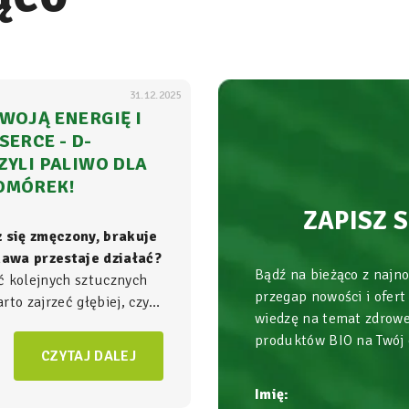
31.12.2025
WOJĄ ENERGIĘ I
SERCE - D-
ZYLI PALIWO DLA
OMÓREK!
ZAPISZ 
z się zmęczony, brakuje
 kawa przestaje działać?
Bądź na bieżąco z najn
ć kolejnych sztucznych
przegap nowości i ofert
to zajrzeć głębiej, czyli
wiedzę na temat zdrowe
ła energii w Twoim
produktów BIO na Twój
am, gdzie na poziomie
CZYTAJ DALEJ
zgrywa się cała
gra o
Imię: