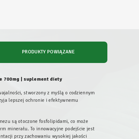
PRODUKTY POWIĄZANE
e 700mg | suplement diety
ajalności, stworzony z myślą o codziennym
zyja lepszej ochronie i efektywnemu
nezu są otoczone fosfolipidami, co może
rm minerału. To innowacyjne podejście jest
tacji przy zachowaniu wysokiej jakości