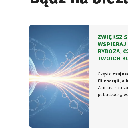
ZWIĘKSZ S
WSPIERAJ 
RYBOZA, C
TWOICH K
Często
czujes
Ci energii, a
Zamiast szuka
pobudzaczy, war
do samego źród
organizmie - t
komórkowym ro
witalność.