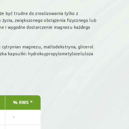
e być trudne do zrealizowania tylko z
 życia, zwiększonego obciążenia fizycznego lub
ne i wygodne dostarczenie magnezu każdego
cytrynian magnezu, maltodekstryna, glicerol
oczka kapsułki: hydroksypropylometyloceluloza
% RWS *
-