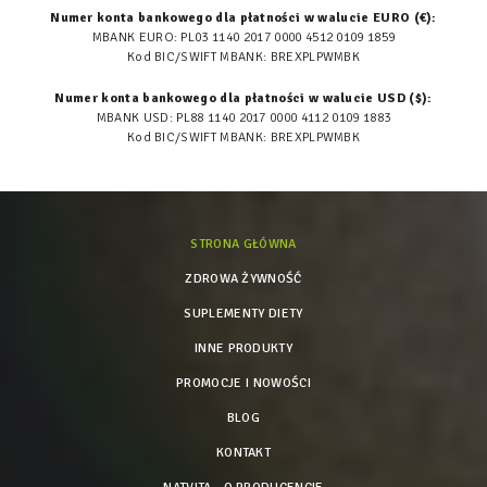
Numer konta bankowego dla płatności w walucie EURO (€):
MBANK EURO: PL03 1140 2017 0000 4512 0109 1859
Kod BIC/SWIFT MBANK: BREXPLPWMBK
Numer konta bankowego dla płatności w walucie USD ($):
MBANK USD: PL88 1140 2017 0000 4112 0109 1883
Kod BIC/SWIFT MBANK: BREXPLPWMBK
STRONA GŁÓWNA
ZDROWA ŻYWNOŚĆ
SUPLEMENTY DIETY
INNE PRODUKTY
PROMOCJE I NOWOŚCI
BLOG
KONTAKT