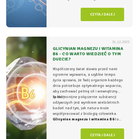
organizmie - tam, gdzie na poziomie
komórkowym rozgrywa się cała
gra o
CZYTAJ DALEJ
witalność.
31.12.2025
GLICYNIAN MAGNEZU I WITAMINA
B6 - CO WARTO WIEDZIEĆ O TYM
DUECIE?
Współczesny świat stawia przed nami
ogromne wyzwania, a szybkie tempo
życia sprawia, że Twój organizm każdego
dnia potrzebuje optymalnego wsparcia,
aby zachować pełnię sił i wewnętrzny
spokój.
To harmonijne połączenie substancji
odżywczych jest wynikiem wieloletnich
badań nad tym, jak natura może
współpracować z biologią człowieka.
Glicynian magnezu i witamina B6
to
duet, który w NatVita traktujemy jako
fundament świadomego wspierania
CZYTAJ DALEJ
organizmu, łączący wysoką skuteczność z