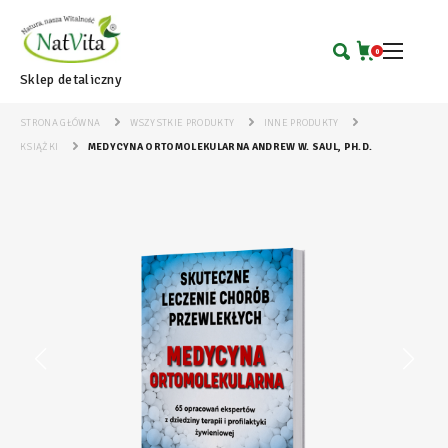
0
Sklep detaliczny
STRONA GŁÓWNA
WSZYSTKIE PRODUKTY
INNE PRODUKTY
KSIĄŻKI
MEDYCYNA ORTOMOLEKULARNA ANDREW W. SAUL, PH.D.