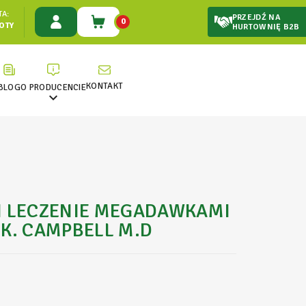
A:
PRZEJDŹ NA
0
ŁOTY
HURTOWNIĘ B2B
KONTAKT
BLOG
O PRODUCENCIE

I LECZENIE MEGADAWKAMI
K. CAMPBELL M.D