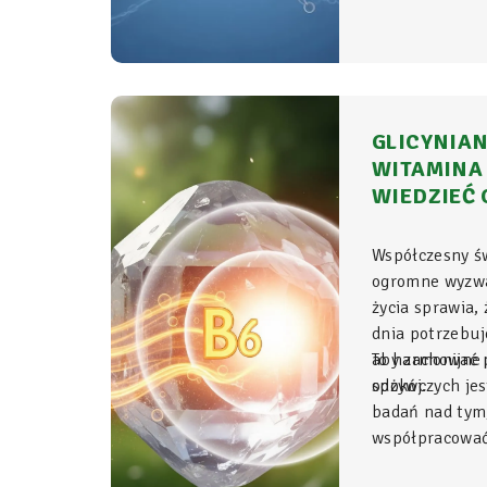
komórkowym ro
witalność.
GLICYNIAN
WITAMINA 
WIEDZIEĆ 
Współczesny ś
ogromne wyzwa
życia sprawia,
dnia potrzebu
aby zachować p
To harmonijne 
spokój.
odżywczych jes
badań nad tym
współpracować 
Glicynian ma