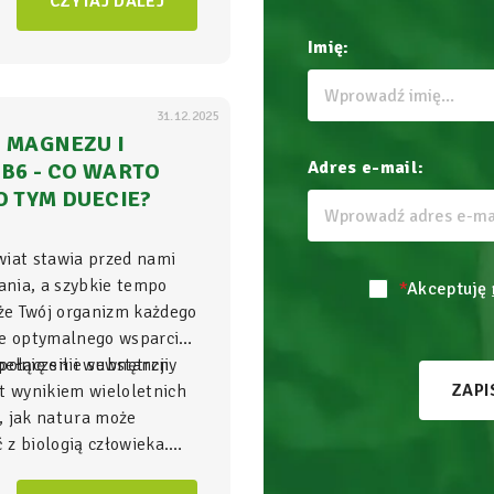
CZYTAJ DALEJ
zgrywa się cała
gra o
Imię:
31.12.2025
 MAGNEZU I
Adres e-mail:
B6 - CO WARTO
O TYM DUECIE?
wiat stawia przed nami
nia, a szybkie tempo
*
Akceptuję
 że Twój organizm każdego
je optymalnego wsparcia,
ełnię sił i wewnętrzny
połączenie substancji
ZAPI
t wynikiem wieloletnich
, jak natura może
z biologią człowieka.
gnezu i witamina B6
to