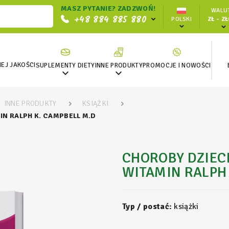
MASZ PYTANIE? ZADZWOŃ!
WALUT
+48 884 885 880
POLSKI
ZŁ - Z
EJ JAKOŚCI
SUPLEMENTY DIETY
INNE PRODUKTY
PROMOCJE I NOWOŚCI


INNE PRODUKTY
KSIĄŻKI
N RALPH K. CAMPBELL M.D
CHOROBY DZIEC
WITAMIN RALPH 
Typ / postać:
książki