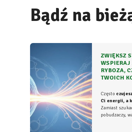
Bądź na bież
ZWIĘKSZ S
WSPIERAJ 
RYBOZA, C
TWOICH K
Często
czujes
Ci energii, a
Zamiast szuka
pobudzaczy, war
do samego źród
organizmie - t