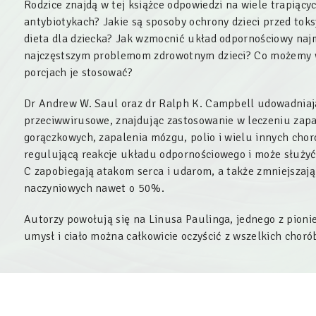
Rodzice znajdą w tej książce odpowiedzi na wiele trapiący
antybiotykach? Jakie są sposoby ochrony dzieci przed tok
dieta dla dziecka? Jak wzmocnić układ odpornościowy najm
najczęstszym problemom zdrowotnym dzieci? Co możemy w
porcjach je stosować?
Dr Andrew W. Saul oraz dr Ralph K. Campbell udowadniają
przeciwwirusowe, znajdując zastosowanie w leczeniu zap
gorączkowych, zapalenia mózgu, polio i wielu innych chor
regulującą reakcje układu odpornościowego i może służyć 
C zapobiegają atakom serca i udarom, a także zmniejszają
naczyniowych nawet o 50%.
Autorzy powołują się na Linusa Paulinga, jednego z pionie
umysł i ciało można całkowicie oczyścić z wszelkich chorób