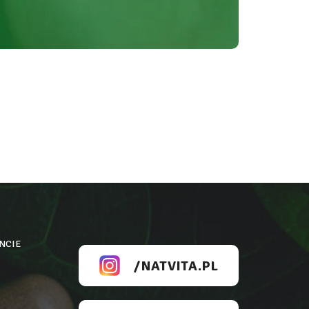
NCIE
/NATVITA.PL