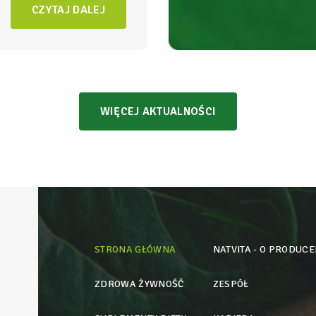
NatVita traktujemy jako
CZYTAJ DALEJ
adomego wspierania
czący wysoką skuteczność
bezpieczeństwem
WIĘCEJ AKTUALNOŚCI
STRONA GŁÓWNA
NATVITA - O PRODUCE
ZDROWA ŻYWNOŚĆ
ZESPÓŁ