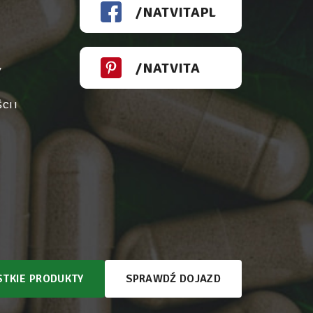
/NATVITAPL
/NATVITA
Y
CI I
TKIE PRODUKTY
SPRAWDŹ DOJAZD