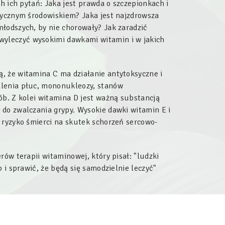
ch ich pytań: Jaka jest prawda o szczepionkach i
sycznym środowiskiem? Jaka jest najzdrowsza
łodszych, by nie chorowały? Jak zaradzić
yleczyć wysokimi dawkami witamin i w jakich
, że witamina C ma działanie antytoksyczne i
alenia płuc, mononukleozy, stanów
ób. Z kolei witamina D jest ważną substancją
do zwalczania grypy. Wysokie dawki witamin E i
 ryzyko śmierci na skutek schorzeń sercowo-
rów terapii witaminowej, który pisał: "ludzki
 i sprawić, że będą się samodzielnie leczyć"