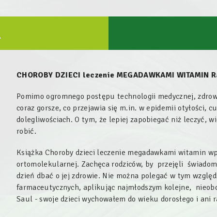
U
CHOROBY DZIECI leczenie MEGADAWKAMI WITAMIN Ral
Pomimo ogromnego postępu technologii medycznej, zdrowi
coraz gorsze, co przejawia się m.in. w epidemii otyłości, c
dolegliwościach. O tym, że lepiej zapobiegać niż leczyć, w
robić.
Książka Choroby dzieci leczenie megadawkami witamin w
ortomolekularnej. Zachęca rodziców, by przejęli świadomą
dzień dbać o jej zdrowie. Nie można polegać w tym względz
farmaceutycznych, aplikując najmłodszym kolejne, nieoboj
Saul - swoje dzieci wychowałem do wieku dorosłego i ani 