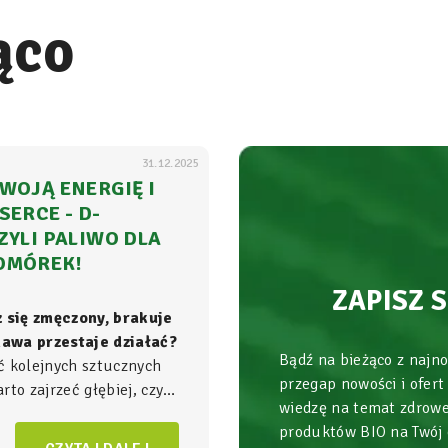
ąco
31.12.2025
WOJĄ ENERGIĘ I
SERCE - D-
ZYLI PALIWO DLA
OMÓREK!
ZAPISZ 
z się zmęczony, brakuje
 kawa przestaje działać?
Bądź na bieżąco z najn
ć kolejnych sztucznych
przegap nowości i ofert
to zajrzeć głębiej, czyli
wiedzę na temat zdrowe
ła energii w Twoim
produktów BIO na Twój
am, gdzie na poziomie