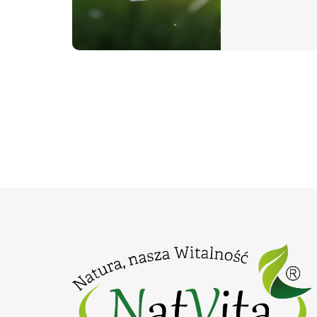
duet, który w 
fundament świ
organizmu, łą
z najwyższym 
stosowania.