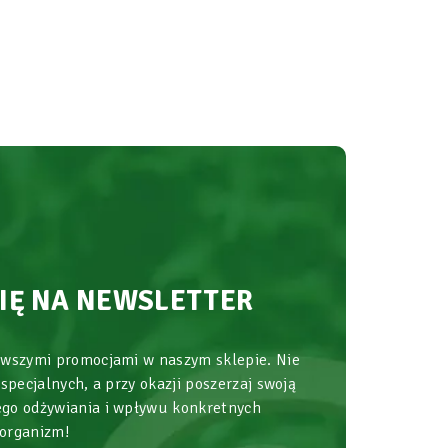
SIĘ NA NEWSLETTER
owszymi promocjami w naszym sklepie. Nie
 specjalnych, a przy okazji poszerzaj swoją
go odżywiania i wpływu konkretnych
 organizm!