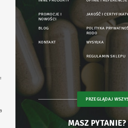
INNE PRODUKTY
OPINIE I REFERENCJE
PROMOCJE I
JAKOŚĆ I CERTYFIKAT
NOWOŚCI
BLOG
POLITYKA PRYWATNOŚ
RODO
KONTAKT
WYSYŁKA
REGULAMIN SKLEPU
:
PRZEGLĄDAJ WSZYS
9
MASZ PYTANIE?