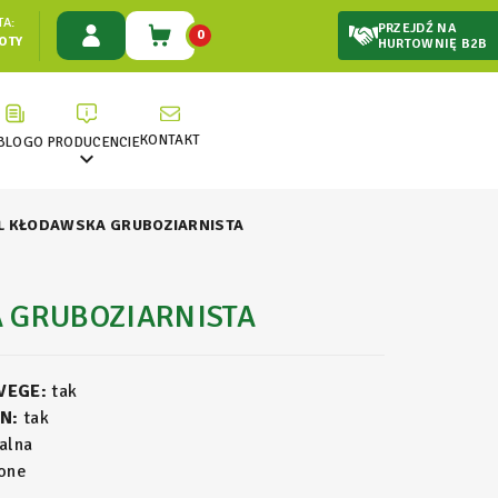
A:
PRZEJDŹ NA
0
ŁOTY
HURTOWNIĘ B2B
KONTAKT
BLOG
O PRODUCENCIE

L KŁODAWSKA GRUBOZIARNISTA
 GRUBOZIARNISTA
 VEGE:
tak
N:
tak
alna
one