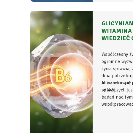
GLICYNIAN
WITAMINA 
WIEDZIEĆ 
Współczesny ś
ogromne wyzwa
życia sprawia,
dnia potrzebu
aby zachować p
To harmonijne 
spokój.
odżywczych jes
badań nad tym
współpracować 
Glicynian ma
duet, który w 
fundament świ
organizmu, łą