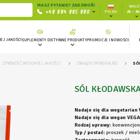
MASZ PYTANIE? ZADZWOŃ!
WALUT
+48 884 885 880
POLSKI
ZŁ - Z
EJ JAKOŚCI
SUPLEMENTY DIETY
INNE PRODUKTY
PROMOCJE I NOWOŚCI


ŻYWNOŚĆ WYSOKIEJ JAKOŚCI
ZWIĄZKI MINERALNE
SÓ
SÓL KŁODAWSKA
Nadaje się dla wegetarian
Nadaje się dla wegan VEGA
Rodzaj uprawy:
konwencjon
Typ / postać:
proszek / miel