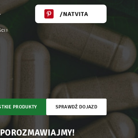
/NATVITA
Y
CI I
TKIE PRODUKTY
SPRAWDŹ DOJAZD
 POROZMAWIAJMY!