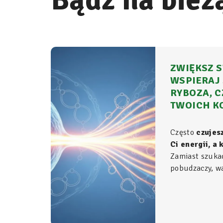
Bądź na bież
ZWIĘKSZ S
WSPIERAJ 
RYBOZA, C
TWOICH K
Często
czujes
Ci energii, a
Zamiast szuka
pobudzaczy, war
do samego źród
organizmie - t
komórkowym ro
witalność.