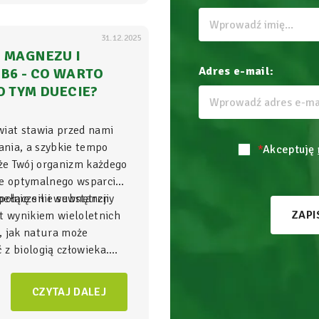
31.12.2025
 MAGNEZU I
Adres e-mail:
B6 - CO WARTO
O TYM DUECIE?
wiat stawia przed nami
nia, a szybkie tempo
*
Akceptuję
 że Twój organizm każdego
je optymalnego wsparcia,
ełnię sił i wewnętrzny
połączenie substancji
ZAPI
t wynikiem wieloletnich
, jak natura może
z biologią człowieka.
gnezu i witamina B6
to
NatVita traktujemy jako
CZYTAJ DALEJ
adomego wspierania
czący wysoką skuteczność