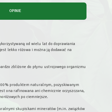
OPINIE
ykorzystywaną od wielu lat do doprawiania
jest lekko różowa i można ją dodawać na
bardzo zbliżone do płynu ustrojowego organizmu
w 100% produktem naturalnym, pozyskiwanym
est ona rafinowana ani chemicznie oczyszczana,
snoróżowych po ciemniejsze.
turalnymi skupiskami minerałów (m.in. związków