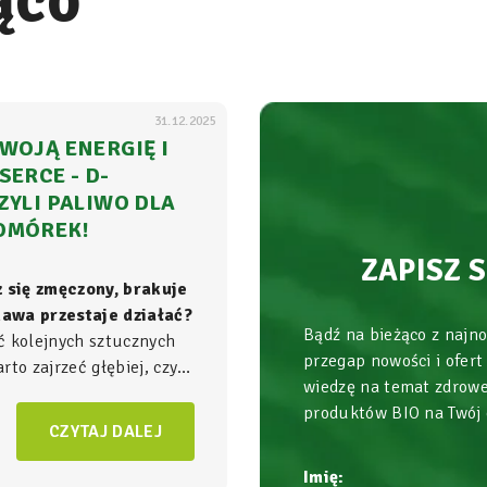
ąco
31.12.2025
WOJĄ ENERGIĘ I
SERCE - D-
ZYLI PALIWO DLA
OMÓREK!
ZAPISZ 
z się zmęczony, brakuje
 kawa przestaje działać?
Bądź na bieżąco z najn
ć kolejnych sztucznych
przegap nowości i ofert
to zajrzeć głębiej, czyli
wiedzę na temat zdrowe
ła energii w Twoim
produktów BIO na Twój
am, gdzie na poziomie
CZYTAJ DALEJ
zgrywa się cała
gra o
Imię: