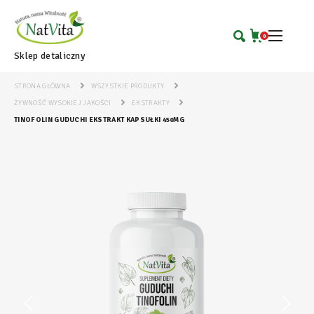
0
Sklep detaliczny
STRONA GŁÓWNA
WSZYSTKIE PRODUKTY
ŻYWNOŚĆ WYSOKIEJ JAKOŚCI
EKSTRAKTY
TINOFOLIN GUDUCHI EKSTRAKT KAPSUŁKI 450MG