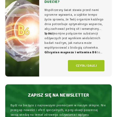
DUECIE?
Współczesny świat stawia przed nami
ogromne wyzwania, a szybkie tempo
życia sprawia, że Twój organizm każdego
dnia potrzebuje optymalnego wsparcia,
aby zachować pełnię sił i wewnętrzny
spokój.
To harmonijne połączenie substancji
odżywczych jest wynikiem wieloletnich
badań nad tym, jak natura może
współpracować z biologią człowieka.
Glicynian magnezu i witamina B6
to
duet, który w NatVita traktujemy jako
fundament świadomego wspierania
CZYTAJ DALEJ
organizmu, łączący wysoką skuteczność z
najwyższym bezpieczeństwem
stosowania.
ZAPISZ SIĘ NA NEWSLETTER
Bądź na bieżąco z najnowszymi promocjami w naszym sklepie. Nie
przegap nowości i ofert specjalnych, a przy okazji poszerzaj
swoją wiedzę na temat zdrowego odżywiania i wpływu