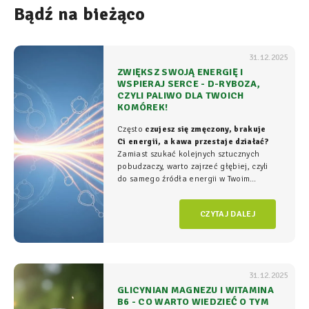
Bądź na bieżąco
31.12.2025
ZWIĘKSZ SWOJĄ ENERGIĘ I
WSPIERAJ SERCE - D-RYBOZA,
CZYLI PALIWO DLA TWOICH
KOMÓREK!
Często
czujesz się zmęczony, brakuje
Ci energii, a kawa przestaje działać?
Zamiast szukać kolejnych sztucznych
pobudzaczy, warto zajrzeć głębiej, czyli
do samego źródła energii w Twoim
organizmie - tam, gdzie na poziomie
komórkowym rozgrywa się cała
gra o
CZYTAJ DALEJ
witalność.
31.12.2025
GLICYNIAN MAGNEZU I WITAMINA
B6 - CO WARTO WIEDZIEĆ O TYM